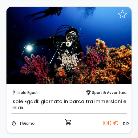
Prenota Subito!
Isole Egadi
Sport & Avventura
push_pin
paragliding
Isole Egadi: giornata in barca tra immersioni e
relax
shopping_cart
100 €
p.p.
1 Giorno
timer