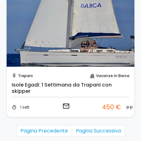
Invia una richiesta!
Trapani
Vacanze in Barca
push_pin
sailing
Isole Egadi: 1 Settimana da Trapani con
skipper
email
450 €
p.p.
1 sett.
timer
Pagina Precedente
Pagina Successiva