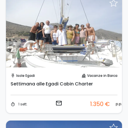
Invia una richiesta!
Isole Egadi
Vacanze in Barca
push_pin
sailing
Settimana alle Egadi Cabin Charter
email
1.350 €
p.p.
1 sett.
timer