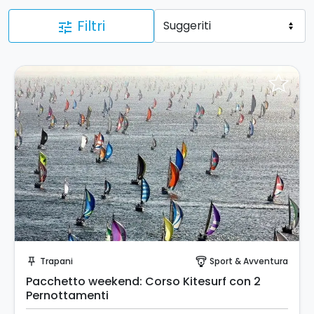
Filtri
tune
Invia una richiesta!
Trapani
Sport & Avventura
push_pin
paragliding
Pacchetto weekend: Corso Kitesurf con 2
Pernottamenti