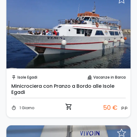
Prenota Subito!
Isole Egadi
Vacanze in Barca
push_pin
sailing
Minicrociera con Pranzo a Bordo alle Isole
Egadi
shopping_cart
50 €
p.p.
1 Giorno
timer