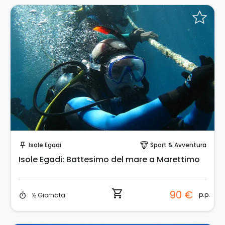
Prenota Subito!
Isole Egadi
Sport & Avventura
push_pin
paragliding
Isole Egadi: Battesimo del mare a Marettimo
shopping_cart
90 €
p.p.
½ Giornata
timer