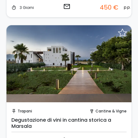
email
450 €
p.p.
3 Giorni
timer
Prenota Subito!
Trapani
Cantine & Vigne
push_pin
wine_bar
Degustazione di vini in cantina storica a
Marsala