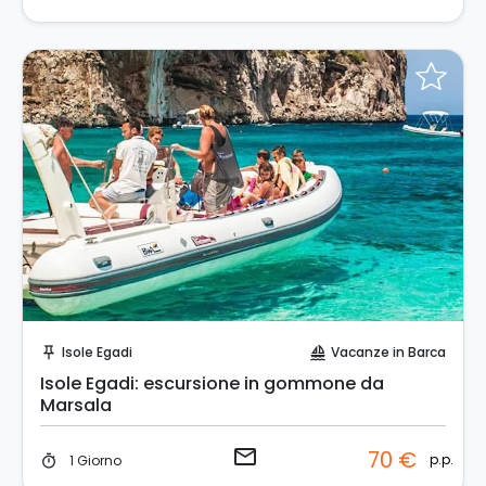
Invia una richiesta!
Isole Egadi
Vacanze in Barca
push_pin
sailing
Isole Egadi: escursione in gommone da
Marsala
email
70 €
p.p.
1 Giorno
timer