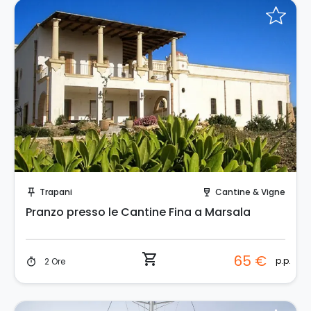
Prenota Subito!
Trapani
Cantine & Vigne
push_pin
wine_bar
Pranzo presso le Cantine Fina a Marsala
shopping_cart
65 €
p.p.
2 Ore
timer