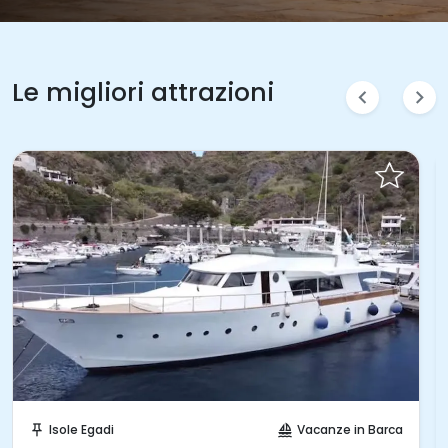
Le migliori attrazioni
chevron_left
chevron_right
OFFERTA
Prenota Subito!
Isole Egadi
Vacanze in Barca
push_pin
sailing