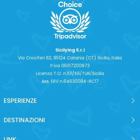
Sicilying S.r.l
Via Crociferi 62, 95124 Catania (CT) Sicilia, Italia
P.iva 0‍5017200873
Licenza T.O. n.101/S9/TUR/Sicilia
Ass. ERV n.64630084-RC17
ESPERIENZE
DESTINAZIONI
LINK