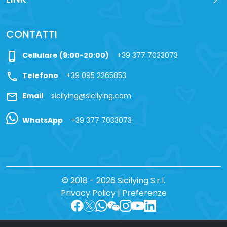
CONTATTI
phone_iphone
Cellulare (9:00-20:00)
+39 377 7033073
call
Telefono
+39 095 2265853
mail
Email
sicilying@sicilying.com
WhatsApp
+39 377 7033073
© 2018 - 2026 Sicilying S.r.l.
Privacy Policy
|
Preferenze