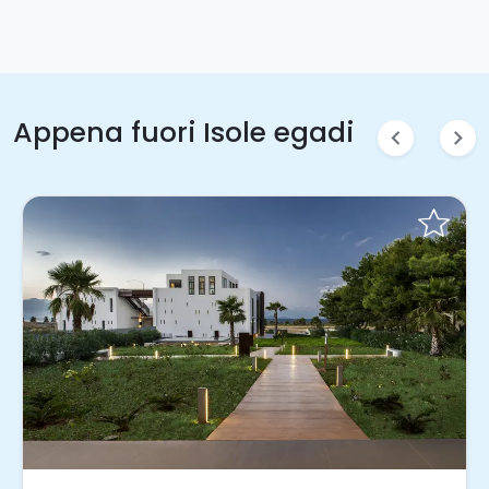
Appena fuori Isole egadi
chevron_left
chevron_right
Prenota Subito!