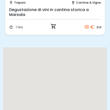
Trapani
Cantine & Vigne
push_pin
wine_bar
Light lunch con degustazione in cantina
storica a Marsala
shopping_cart
54 €
p.p.
3 Ore
timer