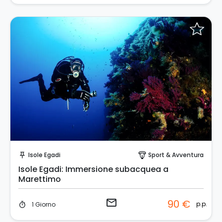
Invia una richiesta!
Isole Egadi
Sport & Avventura
push_pin
paragliding
Isole Egadi: Immersione subacquea a
Marettimo
email
90 €
p.p.
1 Giorno
timer