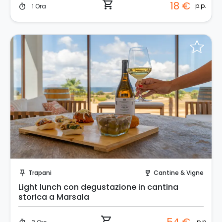
shopping_cart
18 €
p.p.
1 Ora
timer
Prenota Subito!
Trapani
Cantine & Vigne
push_pin
wine_bar
Light lunch con degustazione in cantina
storica a Marsala
shopping_cart
p.p.