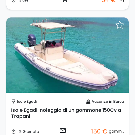
54 €
3 Ore
timer
Invia una richiesta!
Isole Egadi
Vacanze in Barca
push_pin
sailing
Isole Egadi: noleggio di un gommone 150Cv a
Trapani
email
150 €
gommone
½ Giornata
timer