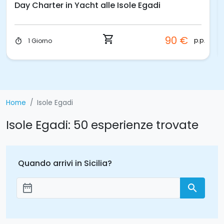
Escursione in gommone a Favignana e
Levanzo
70 €
p.p.
shopping_cart
1 Giorno
65 €
timer
p.p.
Home
Isole Egadi
Isole Egadi: 50 esperienze trovate
Quando arrivi in Sicilia?
date_range
search
Aggiungi le date