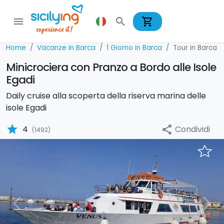
shopping_cart
menu
search
Home
Vacanze in Barca
1 Giorno in Barca
Tour in Barca
Minicrociera con Pranzo a Bordo alle Isole
Egadi
Daily cruise alla scoperta della riserva marina delle
isole Egadi
star
Condividi
4
share
(1492)
Previous
Nex