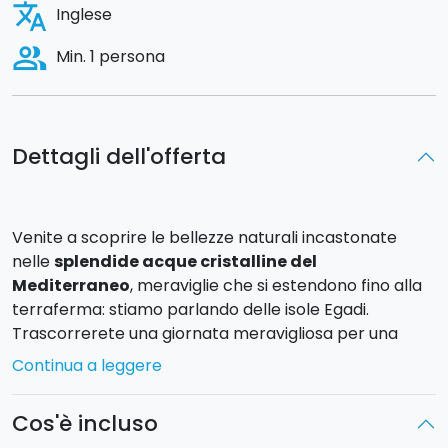
translate
Inglese
people_alt
Min. 1 persona
Dettagli dell'offerta
Venite a scoprire le bellezze naturali incastonate
nelle
splendide acque cristalline del
Mediterraneo
, meraviglie che si estendono fino alla
terraferma: stiamo parlando delle isole Egadi.
Trascorrerete una giornata meravigliosa per una
minicrociera
alla scoperta della
Riserva marina
Continua a leggere
delle isole Egadi
.
Cos'è incluso
Arrivo previsto a Favignana all 10:30, dove verranno