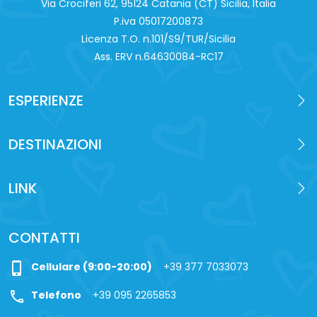
Via Crociferi 62, 95124 Catania (CT) Sicilia, Italia
P.iva 0‍5017200873
Licenza T.O. n.101/S9/TUR/Sicilia
Ass. ERV n.64630084-RC17
ESPERIENZE
DESTINAZIONI
LINK
CONTATTI
phone_iphone
Cellulare (9:00-20:00)
+39 377 7033073
call
Telefono
+39 095 2265853