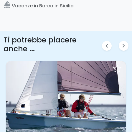
sailing
Vacanze in Barca in Sicilia
Ti potrebbe piacere
chevron_left
chevron_right
anche ...