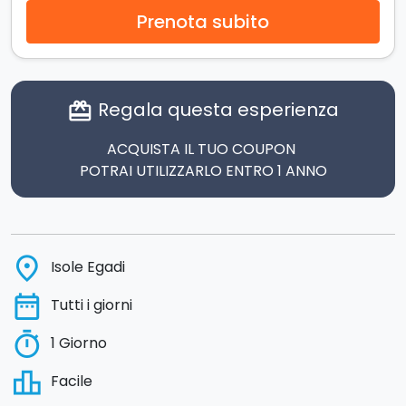
Prenota subito
Regala questa esperienza
card_giftcard
ACQUISTA IL TUO COUPON
POTRAI UTILIZZARLO ENTRO 1 ANNO
place
Isole Egadi
date_range
Tutti i giorni
timer
1 Giorno
leaderboard
Facile