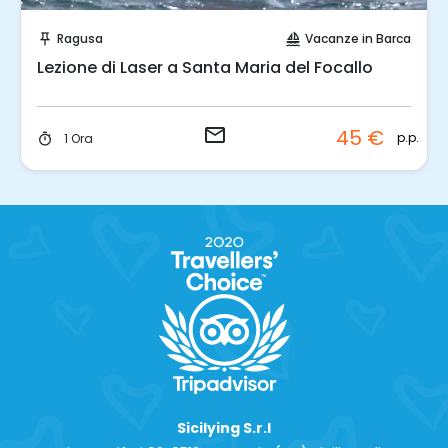
Invia una richiesta!
Ragusa
Vacanze in Barca
push_pin
sailing
Lezione di Laser a Santa Maria del Focallo
email
45 €
p.p.
1 Ora
timer
Sicilying S.r.l