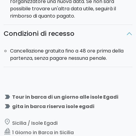
l’organizzatore una nuova data. Se non sarà
possibile trovare un'altra data utile, seguirà il
rimborso di quanto pagato.
Condizioni di recesso
Cancellazione gratuita fino a 48 ore prima della
partenza, senza pagare nessuna penale.
label_important
Tour in barca di un giorno alle isole Egadi
label_important
gita in barca riserva isole egadi
place
Sicilia / Isole Egadi
sailing
1 Giorno in Barca in Sicilia