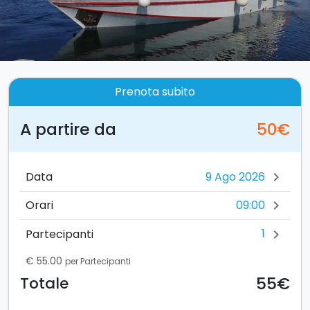
Prenota subito
A partire da
50€
Data
chevron_right
09:00
Orari
chevron_right
1
Partecipanti
chevron_right
€ 55.00
per Partecipanti
55€
Totale