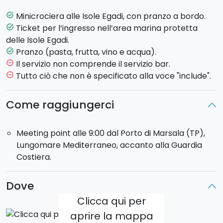
effettuate alcune soste nelle più belle
calette
dell'isola
, per poi
ormeggiare
al porto per un'ora e
Minicrociera alle Isole Egadi, con pranzo a bordo.
task_alt
mezza circa per fare un po di shopping e visitare il
Ticket per l’ingresso nell’area marina protetta
task_alt
paesino.
delle Isole Egadi.
Alle 13:30, tutti nuovamente a bordo per gustare un
Pranzo (pasta, frutta, vino e acqua).
task_alt
ottimo
pranzo
, che prevede un primo (pasta), frutta,
Il servizio non comprende il servizio bar.
remove_circle_outline
acqua e vino.
Tutto ciò che non è specificato alla voce "include".
remove_circle_outline
A seguire, intorno alle 15:00,
visita dell'isola di
Levanzo
alla scoperta delle sue bellezze naturali e
Come raggiungerci
dei piccoli negozietti. Partenza alle 16:30 dall'isola, e,
dopo una sosta, bagno in una calettae
rientro
al
Meeting point alle 9:00 dal Porto di Marsala (TP),
Porto di Marsala.
Lungomare Mediterraneo, accanto alla Guardia
Costiera.
Partenza:
Porto di Marsala alle ore 09:30.
Orario di incontro
: 9:00.
Rientro
: ore 18:00.
Dove
Clicca qui per
aprire la mappa