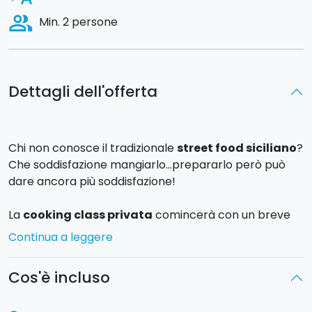
people_alt
Min. 2 persone
Dettagli dell'offerta
Chi non conosce il tradizionale
street food siciliano
?
Che soddisfazione mangiarlo...prepararlo però può
dare ancora più soddisfazione!
La
cooking class privata
comincerà con un breve
excursus sui principali cibi da strada siciliani e, dopo
Continua a leggere
esserti venuta l'acquolina in bocca, ti cimenterai nella
preparazione dell
'arancino di riso
al ragù di carne!
Cos'è incluso
Assemblerai l'arancino con tutti gli ingredienti e poi
giù in friggitrice!