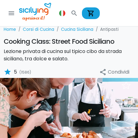
shopping_cart
menu
search
Home
Corsi di Cucina
Cucina Siciliana
Antipasti
Cooking Class: Street Food Siciliano
Lezione privata di cucina sul tipico cibo da strada
siciliano, tra dolce e salato.
star
Condividi
5
share
(1586)
Previous
Nex