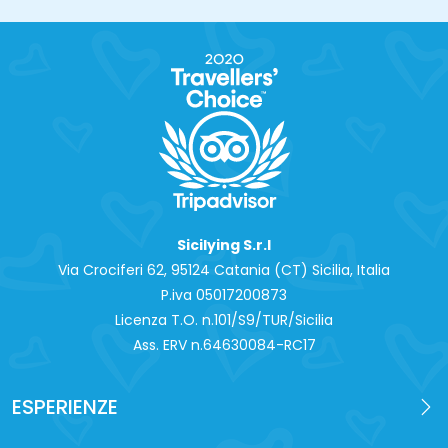
Sicilying S.r.l
Via Crociferi 62, 95124 Catania (CT) Sicilia, Italia
P.iva 0‍5017200873
Licenza T.O. n.101/S9/TUR/Sicilia
Ass. ERV n.64630084-RC17
ESPERIENZE