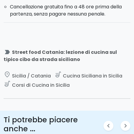
Cancellazione gratuita fino a 48 ore prima della
partenza, senza pagare nessuna penale.
label_important
Street food Catania: lezione di cucina sul
tipico cibo da strada siciliano
place
soup_kitchen
Sicilia / Catania
Cucina Siciliana in Sicilia
soup_kitchen
Corsi di Cucina in Sicilia
Ti potrebbe piacere
chevron_left
chevron_right
anche ...