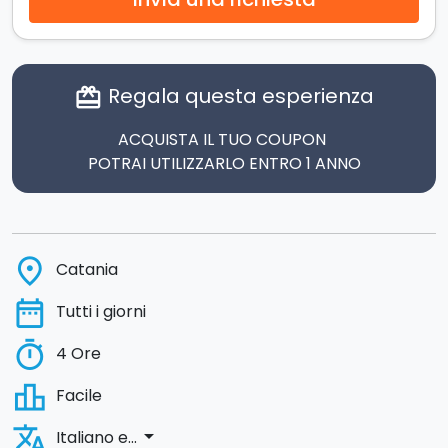
Regala questa esperienza
card_giftcard
ACQUISTA IL TUO COUPON
POTRAI UTILIZZARLO ENTRO 1 ANNO
place
Catania
date_range
Tutti i giorni
timer
4 Ore
leaderboard
Facile
translate
arrow_drop_down
Italiano e...