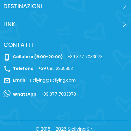
DESTINAZIONI
LINK
CONTATTI
phone_iphone
Cellulare (9:00-20:00)
+39 377 7033073
call
Telefono
+39 095 2265853
mail
Email
sicilying@sicilying.com
WhatsApp
+39 377 7033073
© 2018 - 2026 Sicilying S.r.l.