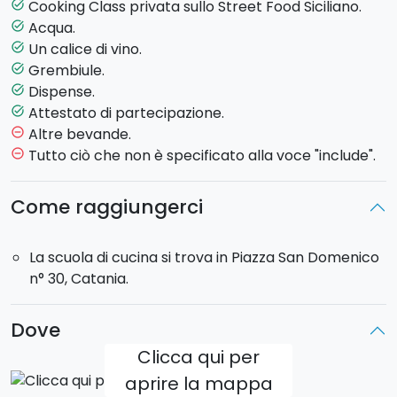
Cooking Class privata sullo Street Food Siciliano.
task_alt
Realizzerai in seguito i tipici
cannoli con la ricotta.
La
Acqua.
task_alt
preparazione comincerà con la frittura della cialda,
Un calice di vino.
task_alt
che, una volta raffreddata, verrà farcita con la
Grembiule.
task_alt
ricotta, rigorosamente di pecora!
Dispense.
task_alt
Attestato di partecipazione.
task_alt
Al termine della lezione, sarà probabilmente la prima
Altre bevande.
remove_circle_outline
volta che
degusterai
delle prelibatezze siciliane,
Tutto ciò che non è specificato alla voce "include".
remove_circle_outline
interamente preparate da te!
Come raggiungerci
Durata della cooking class: 4 ore.
La scuola di cucina si trova in Piazza San Domenico
n° 30, Catania.
Dove
Clicca qui per
aprire la mappa