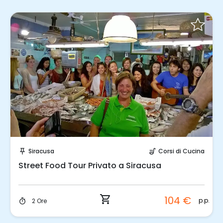
Prenota Subito!
Siracusa
Corsi di Cucina
push_pin
soup_kitchen
Street Food Tour Privato a Siracusa
shopping_cart
104 €
p.p.
2 Ore
timer