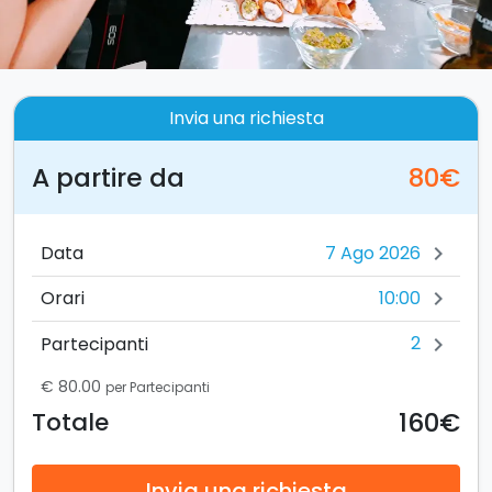
Invia una richiesta
A partire da
80€
Data
chevron_right
10:00
Orari
chevron_right
2
Partecipanti
chevron_right
€ 80.00
per Partecipanti
160€
Totale
Invia una richiesta