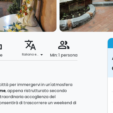
ard
translate
people_alt
arrow_drop_down
le
Italiano e...
Min: 1 persona
 città per immergervi in un'atmosfera
me
, appena ristrutturato secondo
 straordinaria accoglienza del
consentirà di trascorrere un weekend di