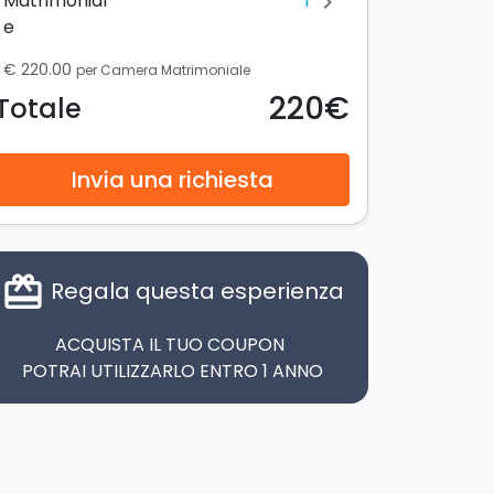
1
Matrimonial
chevron_right
e
€ 220.00
per Camera Matrimoniale
220€
Totale
Invia una richiesta
card_giftcard
Regala questa esperienza
ACQUISTA IL TUO COUPON
POTRAI UTILIZZARLO ENTRO 1 ANNO