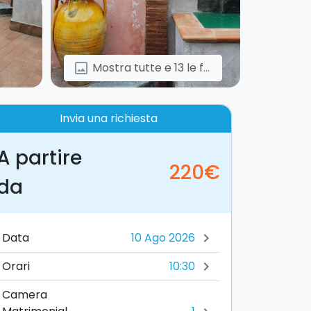
Mostra tutte e 13 le foto
image
Invia una richiesta
A partire
220€
da
Data
chevron_right
10:30
Orari
chevron_right
Camera