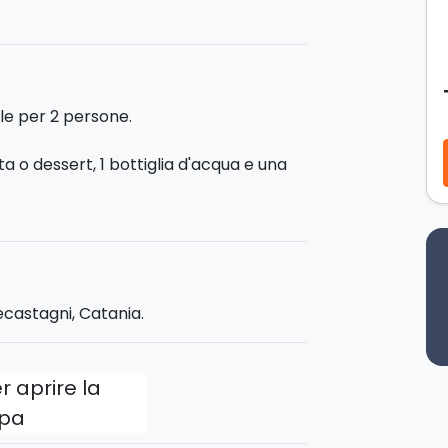
castagni
, alle porte del
Parco
rtenza per esplorare il Vulcano in tutta
ena gourmet
in un'atmosfera intima
, proprio di fronte al B&B. La mattina al
e per 2 persone.
colazione
.
ta o dessert, 1 bottiglia d'acqua e una
, dotata di
vasca idromassaggio
,
re sul litorale Catanese, dove potrete
lo 2 camere nell'intera struttura,
e bagno en suite.
ione, serve solo
materie prime
ecastagni, Catania.
e ingredienti fondamentali: l'
amore e
ite con grande attenzione.
strizzando l'occhio alle antiche ricette
r aprire la
e: un primo piatto, un secondo, dolce o
pa
ei Nebrodi, tagliolini tartufati e pasta