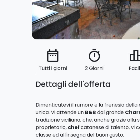
date_range
timer
leaderbo
Tutti i giorni
2 Giorni
Faci
Dettagli dell'offerta
Dimenticatevi il rumore e la frenesia della
unica. Vi attende un
B&B
dal grande
Char
tradizione siciliana, che, anche grazie alla
proprietario,
chef
catanese di talento, vi 
classe ed all'insegna del buon gusto.