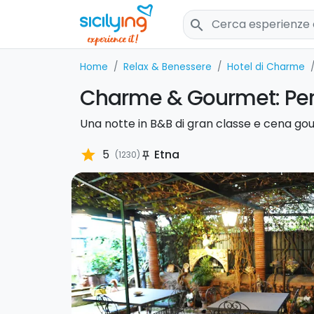
search
Home
Relax & Benessere
Hotel di Charme
Charme & Gourmet: Pern
Una notte in B&B di gran classe e cena gou
star
5
Etna
(1230)
push_pin