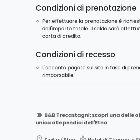
all'antico ragù sono solo alcuni dei piatti 
Condizioni di prenotazione
soggiorno.
Per effettuare la prenotazione è richie
dell'importo totale. Il saldo sarà effett
carta di credito.
Condizioni di recesso
L'acconto pagato sul sito in fase di pre
rimborsabile.
label_important
B&B Trecastagni: scopri una delle o
unica alle pendici dell'Etna
place
spa
Sicilia / Etna
Hotel di Charme in Si