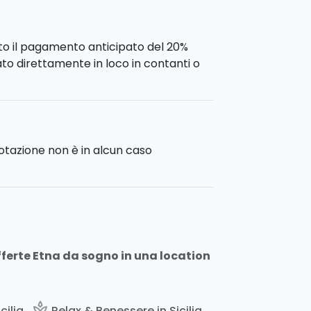
che potreste gustare durante il vostro
sto il pagamento anticipato del 20%
uato direttamente in loco in contanti o
notazione non è in alcun caso
fferte Etna da sogno in una location
spa
cilia
Relax & Benessere in Sicilia