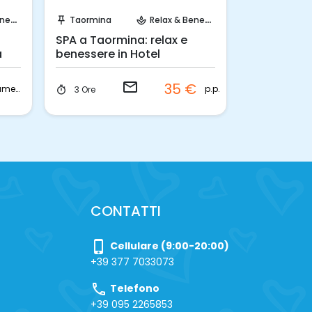
Invia una richiesta!
Invia 
sere
Taormina
Relax & Benessere
Agrigento
push_pin
spa
push_pin
SPA a Taormina: relax e
Sciacca: 1 
a
benessere in Hotel
Tonnara in
email
35 €
camera
p.p.
3 Ore
2 Giorni
timer
timer
CONTATTI
phone_iphone
Cellulare (9:00-20:00)
+39 377 7033073
call
Telefono
+39 095 2265853