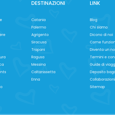
DESTINAZIONI
LINK
ne
Catania
Blog
Palermo
Chi siamo
ere
Agrigento
Dicono di noi
Siracusa
Come funzio
Trapani
Diventa un no
ura
Ragusa
Termini e cond
ca
Messina
Guide di viagg
ents
Caltanissetta
Deposito baga
Enna
Collaborazioni
lo
Sitemap