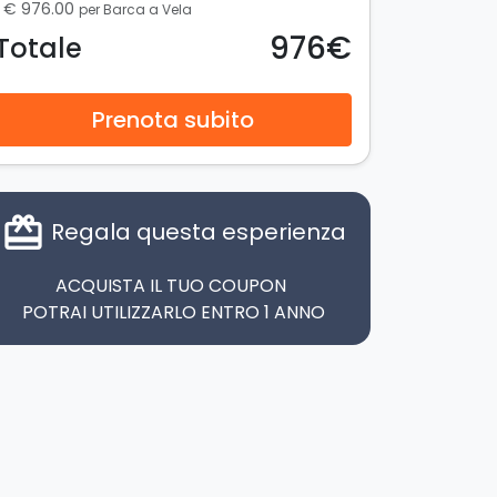
€ 976.00
per Barca a Vela
976€
Totale
Prenota subito
card_giftcard
Regala questa esperienza
ACQUISTA IL TUO COUPON
POTRAI UTILIZZARLO ENTRO 1 ANNO