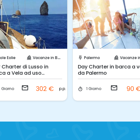
Invia una richiesta!
Invia una richiesta!
sole Eolie
Vacanze in Barca
Palermo
Vacanze in Ba
sailing
push_pin
sailing
 Charter di Lusso in
Day Charter in barca a v
ca a Vela ad uso
da Palermo
usivo alle Eolie
email
email
302 €
90 
p.p.
1 Giorno
1 Giorno
timer