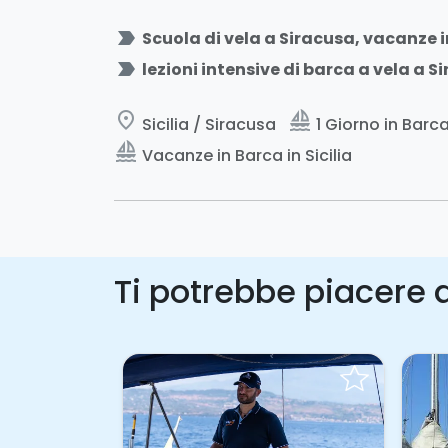
label_important
Scuola di vela a Siracusa, vacanze i
label_important
lezioni intensive di barca a vela a S
place
sailing
Sicilia / Siracusa
1 Giorno in Barca 
sailing
Vacanze in Barca in Sicilia
Ti potrebbe piacere a