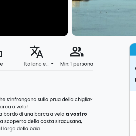
ard
translate
people_alt
arrow_drop_down
le
Italiano e...
Min: 1 persona
che s’infrangono sulla prua della chiglia?
arca a vela!
 a bordo di una barca a vela
a vostro
la scoperta della costa siracusana,
l largo della baia.
 l'area
marina protetta del