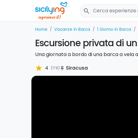
search
Home
Vacanze in Barca
1 Giorno in Barca
Escursione privata di un
Una giornata a bordo di una barca a vela a
star
4
Siracusa
(178)
push_pin