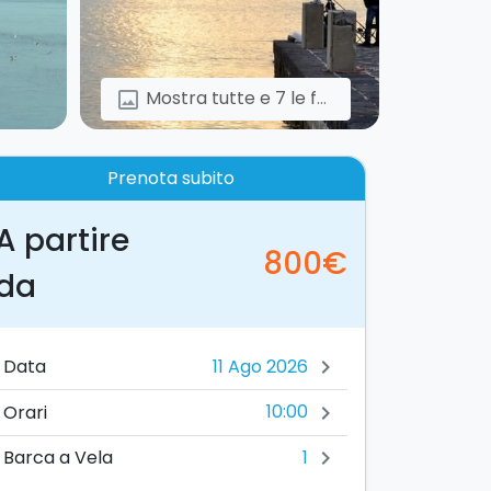
Mostra tutte e 7 le foto
image
Prenota subito
A partire
800€
da
Data
chevron_right
10:00
Orari
chevron_right
1
Barca a Vela
chevron_right