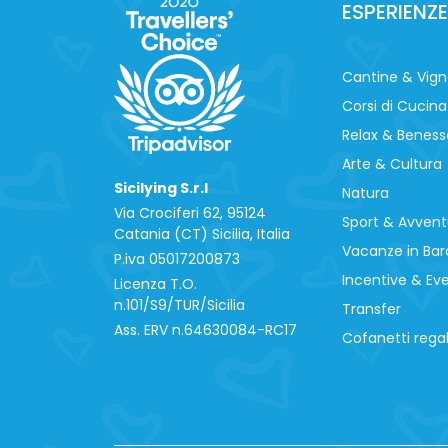
ESPERIENZE
Cantine & Vig
Corsi di Cucina
Relax & Beness
Arte & Cultura
Sicilying S.r.l
Natura
Via Crociferi 62, 95124
Sport & Avvent
Catania (CT) Sicilia, Italia
Vacanze in Bar
P.iva 0‍5017200873
Incentive & Ev
Licenza T.O.
n.101/S9/TUR/Sicilia
Transfer
Ass. ERV n.64630084-RC17
Cofanetti rega