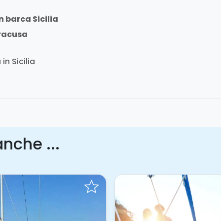
n barca Sicilia
iracusa
in Sicilia
nche ...