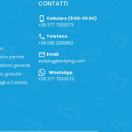
CONTATTI
phone_iphone
Cellulare (9:00-20:00)
+39 377 7033073
call
Telefono
+39 095 2265853
na
mail
Email
stro partner
sicilying@sicilying.com
izioni generali
WhatsApp
io gratuite
+39 377 7033073
gli a Catania