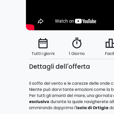
date_range
timer
leaderbo
Tutti i giorni
1 Giorno
Faci
Dettagli dell'offerta
Il soffio del vento e le carezze delle onde 
Niente può darvi tante emozioni come la b
Per tutti gli amanti del mare, una giornata
esclusivo
durante la quale navigherete al
ammirando dapprima l'
isola di Ortigia
da
Proseguirete l'escursione dirigendovi verso