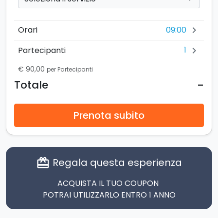
09:00
Orari
chevron_right
1
Partecipanti
chevron_right
€ 90,00
per Partecipanti
-
Totale
Prenota subito
Regala questa esperienza
card_giftcard
ACQUISTA IL TUO COUPON
POTRAI UTILIZZARLO ENTRO 1 ANNO