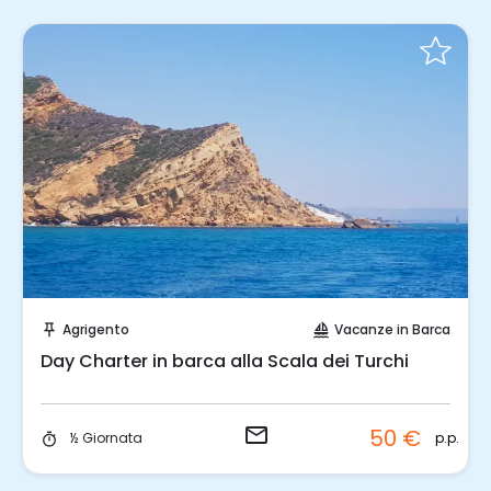
Invia una richiesta!
Agrigento
Vacanze in Barca
push_pin
sailing
Day Charter in barca alla Scala dei Turchi
email
50 €
p.p.
½ Giornata
timer