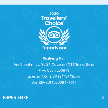
Sicilying S.r.l
Via Crociferi 62, 95124 Catania (CT) Sicilia, Italia
P.iva 0‍5017200873
Licenza T.O. n.101/S9/TUR/Sicilia
Ass. ERV n.64630084-RC17
ESPERIENZE