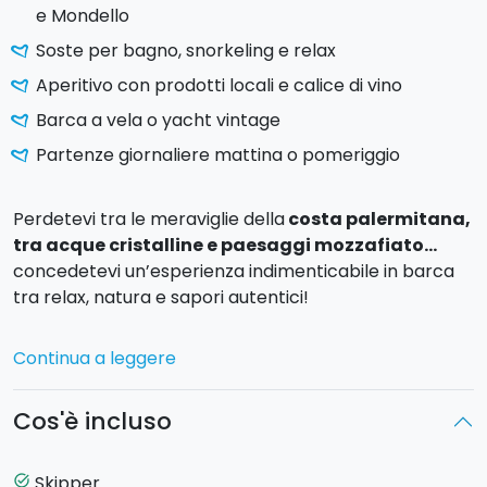
e Mondello
Soste per bagno, snorkeling e relax
Aperitivo con prodotti locali e calice di vino
Barca a vela o yacht vintage
Partenze giornaliere mattina o pomeriggio
Perdetevi tra le meraviglie della
costa palermitana,
tra acque cristalline e paesaggi mozzafiato…
concedetevi un’esperienza indimenticabile in barca
tra relax, natura e sapori autentici!
Salite a bordo per un’escursione lungo uno dei tratti
Continua a leggere
più affascinanti del Mediterraneo. Navigherete dalla
suggestiva
costa dell’Addaura
fino alla splendida
Cos'è incluso
Mondello
, passando per la
Baia di Vergine Maria
e
le affascinanti
Grotte della Regina
. Durante il tour
potrete godervi soste per il bagno, momenti di
Skipper
task_alt