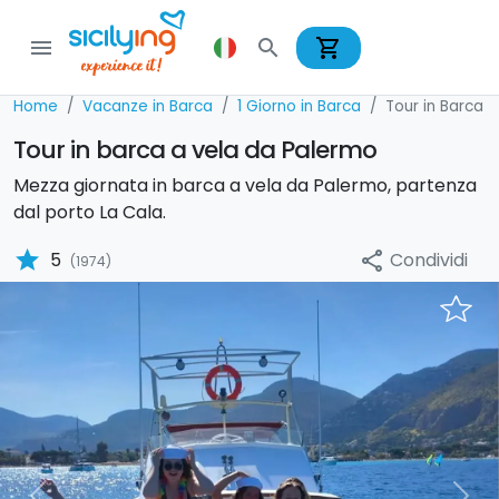
shopping_cart
menu
search
Home
Vacanze in Barca
1 Giorno in Barca
Tour in Barca
Tour in barca a vela da Palermo
Mezza giornata in barca a vela da Palermo, partenza
dal porto La Cala.
star
Condividi
5
share
(1974)