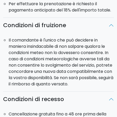
Per effettuare la prenotazione è richiesto il
Le barche partono a riempimento: verrà utilizzata
pagamento anticipato del 18% dell'importo totale.
l’imbarcazione con il maggior numero di partecipanti.
È possibile esprimere una preferenza, ma
Condizioni di fruizione
l’assegnazione finale sarà gestita dal comandante in
base all’organizzazione della giornata.
Il comandante è l'unico che può decidere in
maniera insindacabile di non salpare qualora le
condizioni meteo non lo dovessero consentire. In
caso di condizioni meteorologiche avverse tali da
non consentire lo svolgimento del servizio, potrete
concordare una nuova data compatibilmente con
la vostra disponibilità. Se non sarà possibile, seguirà
il rimborso di quanto versato.
Condizioni di recesso
Cancellazione gratuita fino a 48 ore prima della