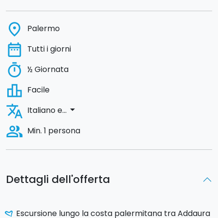
place
Palermo
date_range
Tutti i giorni
timer
½ Giornata
leaderboard
Facile
translate
arrow_drop_down
Italiano e...
people_alt
Min. 1 persona
Dettagli dell'offerta
Escursione lungo la costa palermitana tra Addaura