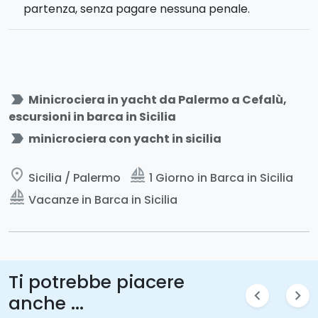
partenza, senza pagare nessuna penale.
label_important
Minicrociera in yacht da Palermo a Cefalù,
escursioni in barca in Sicilia
label_important
minicrociera con yacht in sicilia
place
sailing
Sicilia / Palermo
1 Giorno in Barca in Sicilia
sailing
Vacanze in Barca in Sicilia
Ti potrebbe piacere
chevron_left
chevron_right
anche ...