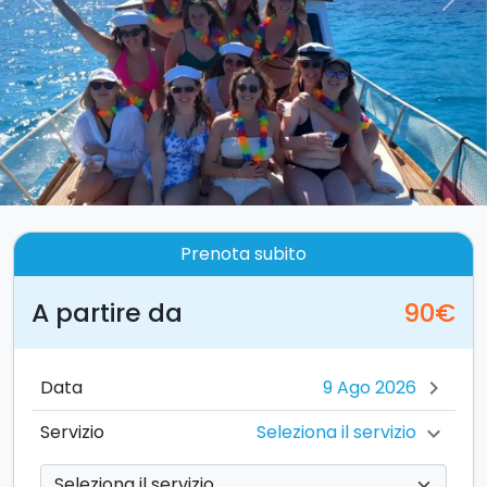
Previous
Nex
Prenota subito
A partire da
90€
Data
chevron_right
Seleziona il servizio
Servizio
chevron_right