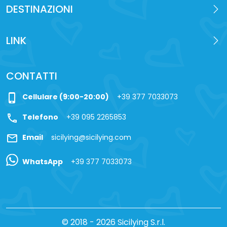
DESTINAZIONI
LINK
CONTATTI
phone_iphone
Cellulare (9:00-20:00)
+39 377 7033073
call
Telefono
+39 095 2265853
mail
Email
sicilying@sicilying.com
WhatsApp
+39 377 7033073
© 2018 - 2026 Sicilying S.r.l.