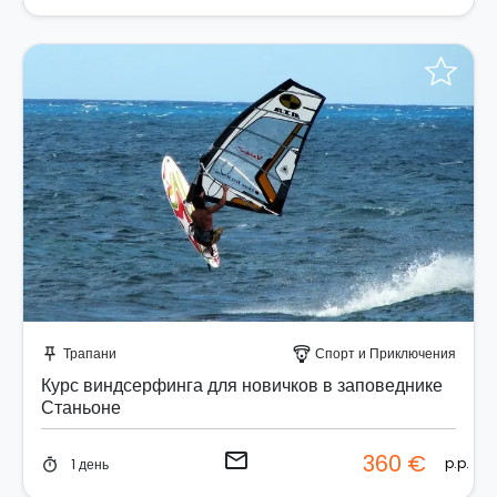
Отправить запрос!
Трапани
Спорт и Приключения
push_pin
paragliding
Курс виндсерфинга для новичков в заповеднике
Станьоне
email
360 €
p.p.
1 день
timer