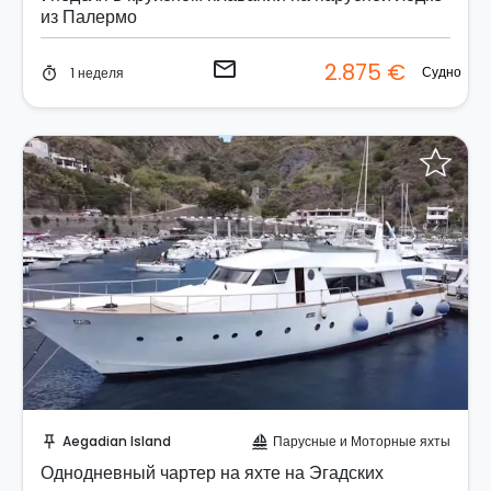
из Палермо
email
2.875 €
Судно
1 неделя
timer
Забронируйте мгновенно!
Aegadian Island
Парусные и Моторные яхты
push_pin
sailing
Однодневный чартер на яхте на Эгадских