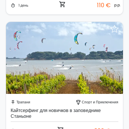
shopping_cart
110 €
p.p.
1 день
timer
Забронируйте мгновенно!
Трапани
Спорт и Приключения
push_pin
paragliding
Кайтсерфинг для новичков в заповеднике
Станьоне