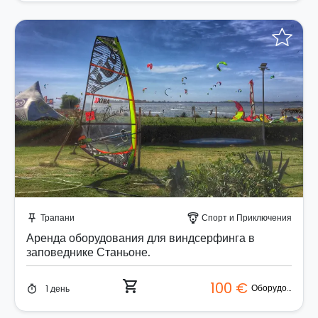
Забронируйте мгновенно!
Трапани
Спорт и Приключения
push_pin
paragliding
Аренда оборудования для виндсерфинга в
заповеднике Станьоне.
shopping_cart
100 €
Оборудование
1 день
timer