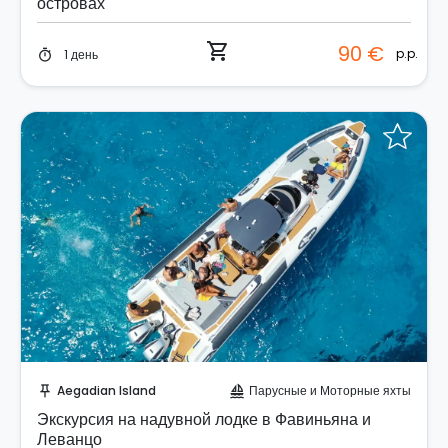
островах
shopping_cart
90 €
p.p.
1 день
timer
Забронируйте мгновенно!
Aegadian Island
Парусные и Моторные яхты
push_pin
sailing
Экскурсия на надувной лодке в Фавиньяна и
Леванцо