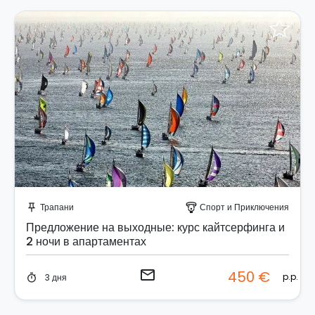
Отправить запрос!
Трапани
Спорт и Приключения
push_pin
paragliding
Предложение на выходные: курс кайтсерфинга и
2 ночи в апартаментах
email
450 €
p.p.
3 дня
timer