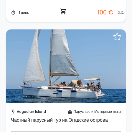
shopping_cart
100 €
p.p.
1 день
timer
Забронируйте мгновенно!
Aegadian Island
Парусные и Моторные яхты
push_pin
sailing
Частный парусный тур на Эгадские острова