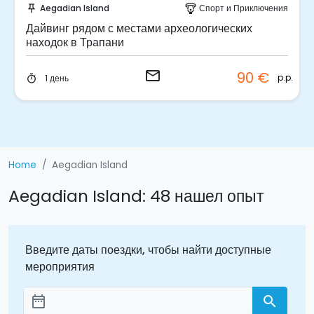
Aegadian Island
Спорт и Приключения
push_pin
paragliding
Дайвинг рядом с местами археологических
находок в Трапани
email
90 €
p.p.
1 день
timer
Home
Aegadian Island
Aegadian Island: 48 нашел опыт
Введите даты поездки, чтобы найти доступные
мероприятия
date_range
search
Aggiungi le date