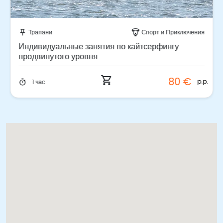
Забронируйте мгновенно!
Трапани
Спорт и Приключения
push_pin
paragliding
Индивидуальные занятия по кайтсерфингу
продвинутого уровня
shopping_cart
80 €
p.p.
1 час
timer