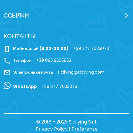
ССЫЛКИ
КОНТАКТЫ
phone_iphone
Мобильный (9:00-20:00)
+39 377 7033073
call
Телефон
+39 095 2265853
mail
Электронная почта
sicilying@sicilying.com
WhatsApp
+39 377 7033073
© 2018 - 2026 Sicilying S.r.l.
Privacy Policy
|
Preferenze