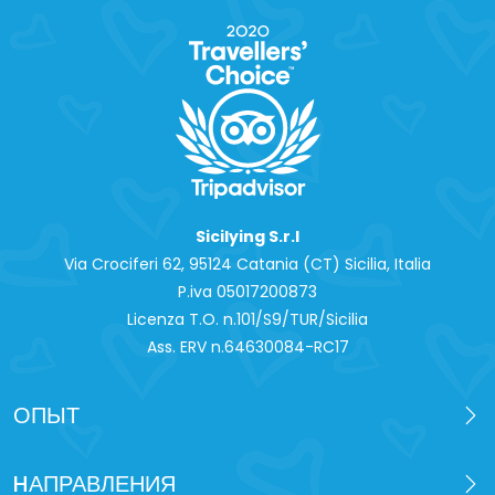
Sicilying S.r.l
Via Crociferi 62, 95124 Catania (CT) Sicilia, Italia
P.iva 0‍5017200873
Licenza T.O. n.101/S9/TUR/Sicilia
Ass. ERV n.64630084-RC17
ОПЫТ
HАПРАВЛЕНИЯ