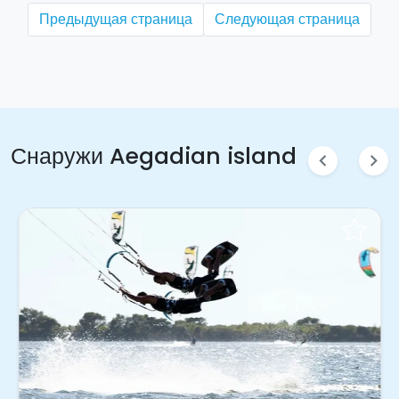
Предыдущая страница
Следующая страница
Снаружи Aegadian island
chevron_left
chevron_right