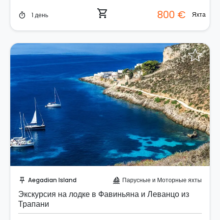
shopping_cart
800 €
Яхта
1 день
timer
Забронируйте мгновенно!
Aegadian Island
Парусные и Моторные яхты
push_pin
sailing
Экскурсия на лодке в Фавиньяна и Леванцо из
Трапани