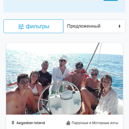
фильтры
tune
Забронируйте мгновенно!
Aegadian Island
Парусные и Моторные яхты
push_pin
sailing