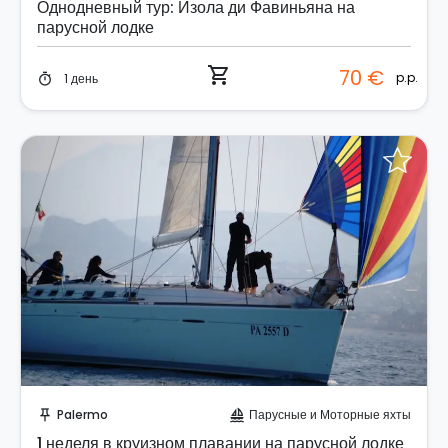
Однодневный тур: Изола ди Фавиньяна на
парусной лодке
shopping_cart
70 €
p.p.
1 день
timer
Отправить запрос!
Palermo
Парусные и Моторные яхты
push_pin
sailing
1 неделя в круизном плавании на парусной лодке