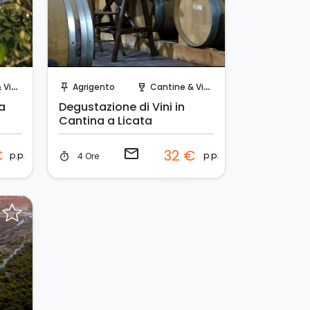
Invia una richiesta!
igne
Agrigento
Cantine & Vigne
push_pin
wine_bar
a
Degustazione di Vini in
Cantina a Licata
email
€
32 €
p.p.
p.p.
4 Ore
timer