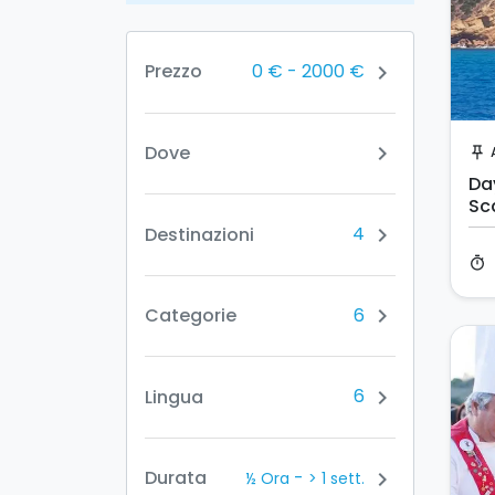
0 €
-
2000 €
Prezzo
chevron_right
Dove
chevron_right
push_pin
Da
Sc
4
Destinazioni
chevron_right
timer
6
Categorie
chevron_right
6
Lingua
chevron_right
-
Durata
chevron_right
½ Ora
> 1 sett.