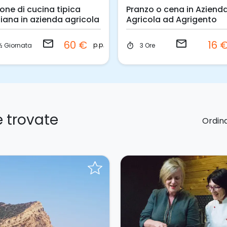
ione di cucina tipica
Pranzo o cena in Aziend
iliana in azienda agricola
Agricola ad Agrigento
email
email
60 €
16 
p.p.
½ Giornata
3 Ore
timer
e trovate
Ordina