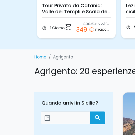
rca alla
Tour Privato da Catania:
Lez
Valle dei Templi e Scala dei
sic
Turchi
390 €
macchina
50 €
shopping_cart
p.p.
timer
1 Giorno
349 €
timer
macchina
Home
Agrigento
Agrigento: 20 esperienz
Quando arrivi in Sicilia?
date_range
search
Aggiungi le date