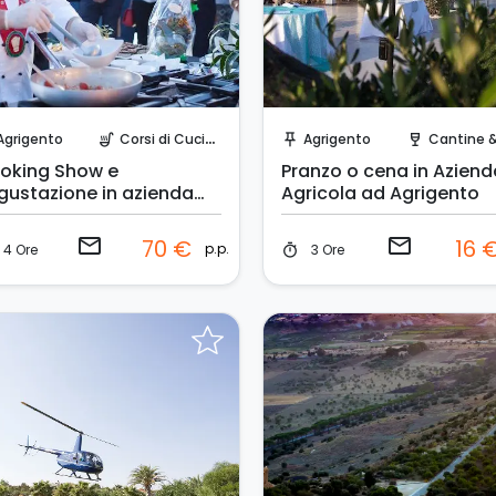
Invia una richiesta!
Invia una richiesta!
Agrigento
Corsi di Cucina
Agrigento
Cantine & V
soup_kitchen
push_pin
wine_bar
oking Show e
Pranzo o cena in Aziend
gustazione in azienda
Agricola ad Agrigento
ricola
email
email
70 €
16 
p.p.
4 Ore
3 Ore
timer