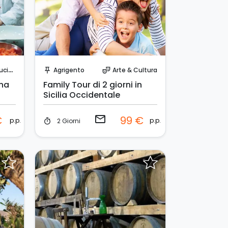
Invia una richiesta!
cina
Agrigento
Arte & Cultura
push_pin
theater_comedy
ana
Family Tour di 2 giorni in
Sicilia Occidentale
email
€
99 €
p.p.
p.p.
2 Giorni
timer