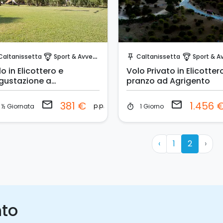
Invia una richiesta!
Invia una richiesta!
Caltanissetta
Sport & Avventura
Caltanissetta
Sport & Avven
paragliding
push_pin
paragliding
o in Elicottero e
Volo Privato in Elicotter
gustazione a
pranzo ad Agrigento
ltanissetta
email
email
381 €
1.456 
p.p.
½ Giornata
1 Giorno
timer
‹
1
2
›
nto