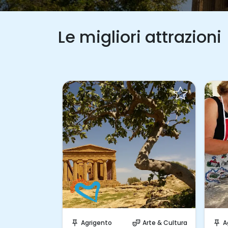
Le migliori attrazioni
hiesta!
Prenota Subito!
acanze in Barca
Agrigento
Arte & Cultura
A
push_pin
theater_comedy
push_pin