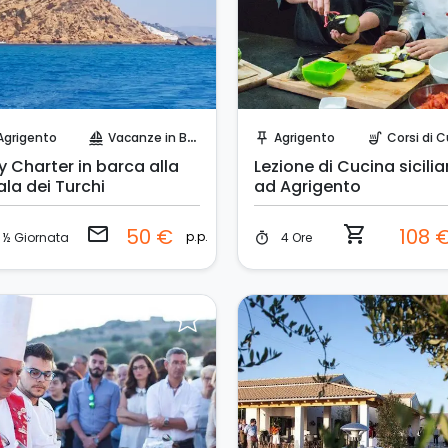
Invia una richiesta!
Prenota Subito!
Agrigento
Vacanze in Barca
Agrigento
Corsi di Cu
sailing
push_pin
soup_kitchen
y Charter in barca alla
Lezione di Cucina sicili
ala dei Turchi
ad Agrigento
email
shopping_cart
50 €
108 
p.p.
½ Giornata
4 Ore
timer