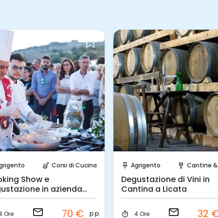
Invia una richiesta!
Invia una richiesta!
grigento
Corsi di Cucina
Agrigento
Cantine & Vi
soup_kitchen
push_pin
wine_bar
king Show e
Degustazione di Vini in
ustazione in azienda
Cantina a Licata
icola
email
email
70 €
32 
p.p.
4 Ore
4 Ore
timer