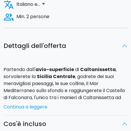
translate
arrow_drop_down
Italiano e...
people_alt
Min. 2 persone
Dettagli dell'offerta
Partendo dall'
avio-superficie
di
Caltanissetta
,
sorvolerete la
Sicilia Centrale
, godrete dei suoi
meravigliosi paesaggi, le sue colline, il Mar
Mediterraneo sullo sfondo e raggiungerete il Castello
di Falconara, l'unico tra i manieri di Caltanissetta ad
affacciarsi sul mare.
Continua a leggere
A bordo di un elicottero
Robinson R44 Raven 2
effettuerete un volo della
durata di circa
40 minuti
.
Cos'è incluso
Prima di tornare alla base, compreso nel prezzo, è