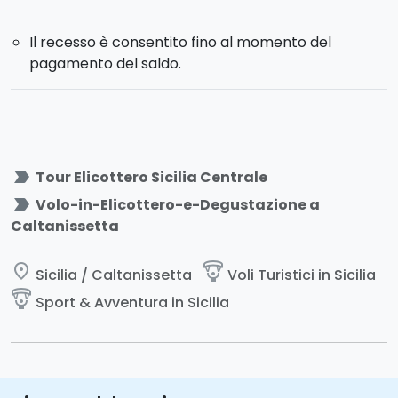
Il recesso è consentito fino al momento del
pagamento del saldo.
label_important
Tour Elicottero Sicilia Centrale
label_important
Volo-in-Elicottero-e-Degustazione a
Caltanissetta
place
paragliding
Sicilia / Caltanissetta
Voli Turistici in Sicilia
paragliding
Sport & Avventura in Sicilia