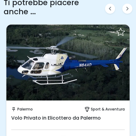
Ti potrebbe piacere
chevron_left
chevron_right
anche ...
Invia una richiesta!
Palermo
Sport & Avventura
push_pin
paragliding
Volo Privato in Elicottero da Palermo