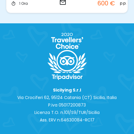
email
600 €
p.p.
1 Ora
timer
Sicilying S.r.l
Via Crociferi 62, 95124 Catania (CT) Sicilia, Italia
P.iva 0‍5017200873
Licenza T.O. n.101/S9/TUR/Sicilia
Ass. ERV n.64630084-RC17