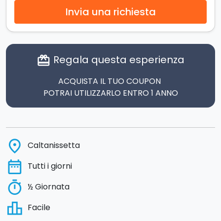
Invia una richiesta
Regala questa esperienza
card_giftcard
ACQUISTA IL TUO COUPON
POTRAI UTILIZZARLO ENTRO 1 ANNO
place
Caltanissetta
date_range
Tutti i giorni
timer
½ Giornata
leaderboard
Facile