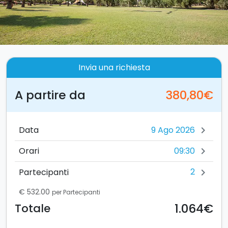
Invia una richiesta
A partire da
380,80€
Data
chevron_right
09:30
Orari
chevron_right
2
Partecipanti
chevron_right
€ 532.00
per Partecipanti
1.064€
Totale