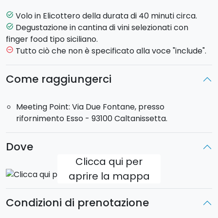
prevista una sosta presso una
cantina vinicola
,
dove vi verrà offerta una
degustazione
che
Volo in Elicottero della durata di 40 minuti circa.
task_alt
comprende, oltre al vino, degli assaggi di prodotti
Degustazione in cantina di vini selezionati con
task_alt
tipici locali.
finger food tipo siciliano.
Seguirà il rientro alla base in elicottero.
Tutto ciò che non è specificato alla voce "include".
remove_circle_outline
Max 3 passeggeri a bordo.
Come raggiungerci
Durata volo
: 40 minuti.
Meeting Point
: Via Due Fontane presso rifornimento
Meeting Point: Via Due Fontane, presso
Esso - 93100, Caltanissetta.
rifornimento Esso - 93100 Caltanissetta.
Dove
Clicca qui per
aprire la mappa
Condizioni di prenotazione