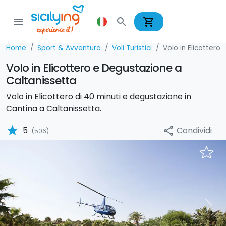
shopping_cart
menu
search
Home
Sport & Avventura
Voli Turistici
Volo in Elicottero
Volo in Elicottero e Degustazione a
Caltanissetta
Volo in Elicottero di 40 minuti e degustazione in
Cantina a Caltanissetta.
star
Condividi
5
share
(506)
Previous
Nex