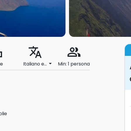
ard
translate
people_alt
arrow_drop_down
le
Italiano e...
Min: 1 persona
olie