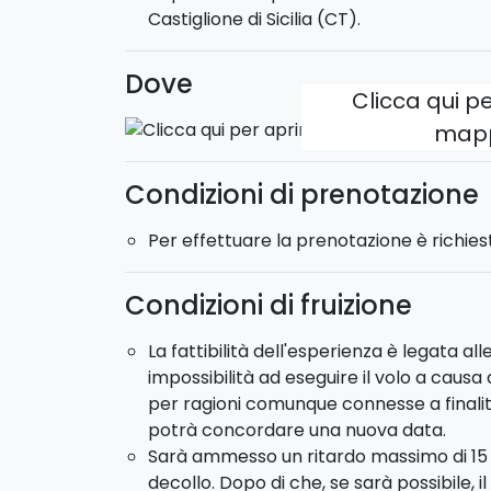
Castiglione di Sicilia (CT).
Eolie
,
Vulcano
e
Strombol
i, uno dei vulca
Tour dei Vulcani con sosta a Panarea:
Dove
o
Clicca qui pe
sosta a Panarea della durata di 2 ore,
d
passeggiata sull'isola o un semplice break pe
map
Meeting Point:
Il decollo viene effettuato 
Condizioni di prenotazione
Modello Elicottero: AS 350 Ecureuil
Per effettuare la prenotazione è richies
Condizioni di fruizione
La fattibilità dell'esperienza è legata al
impossibilità ad eseguire il volo a caus
per ragioni comunque connesse a finalità 
potrà concordare una nuova data.
Sarà ammesso un ritardo massimo di 15 mi
decollo. Dopo di che, se sarà possibile, il