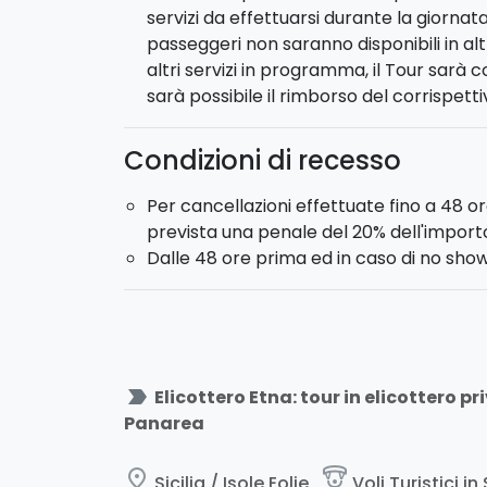
servizi da effettuarsi durante la giornata.
passeggeri non saranno disponibili in alt
altri servizi in programma, il Tour sar
sarà possibile il rimborso del corrispet
Condizioni di recesso
Per cancellazioni effettuate fino a 48 or
prevista una penale del 20% dell'import
Dalle 48 ore prima ed in caso di no show
label_important
Elicottero Etna: tour in elicottero p
Panarea
place
paragliding
Sicilia / Isole Eolie
Voli Turistici in 