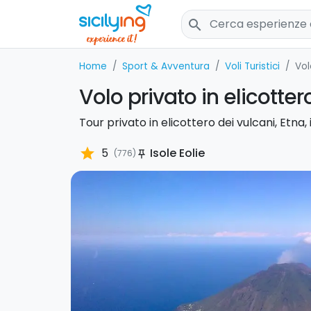
search
Home
Sport & Avventura
Voli Turistici
Vol
Volo privato in elicotter
Tour privato in elicottero dei vulcani, Etna,
star
5
Isole Eolie
(776)
push_pin