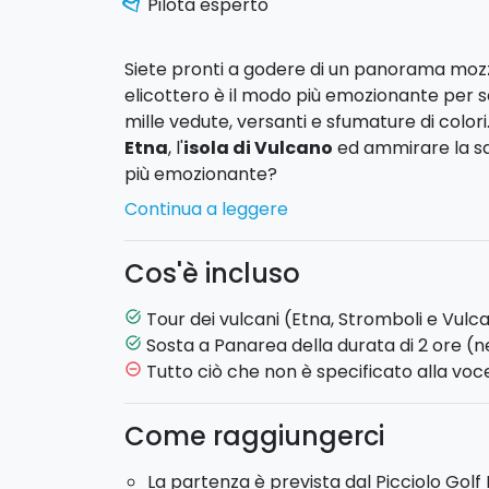
Pilota esperto
Siete pronti a godere di un panorama mozza
elicottero è il modo più emozionante per scop
mille vedute, versanti e sfumature di color
Etna
, l'
isola di Vulcano
ed ammirare la sa
più emozionante?
Continua a leggere
Trattandosi di un
tour privato
, avrete l'e
Il vostro pilota seguirà una rotta turistica
Cos'è incluso
più incantevoli tra l'Etna e le Isole di Vulca
trasportare comodamente sino a
5 passe
Tour dei vulcani (Etna, Stromboli e Vulca
task_alt
Sosta a Panarea della durata di 2 ore (n
task_alt
Potete scegliere tra 2 opzioni
Tutto ciò che non è specificato alla voce
remove_circle_outline
Tour dei Vulcani:
il volo ha una durata di
Come raggiungerci
colata lavica dell'Etna del 2002, la stazione 
il comprensorio
Etna Nord
, raggiungendo 
La partenza è prevista dal Picciolo Golf 
Sommitali dell'Etna e la Valle del Bove. Amm