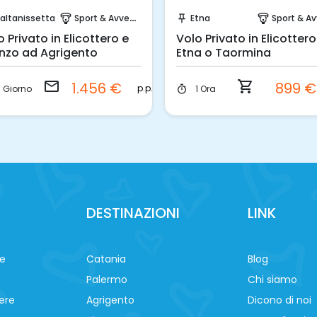
Invia una richiesta!
Prenota Subito!
altanissetta
Sport & Avventura
Etna
Sport & Avvent
paragliding
push_pin
paragliding
o Privato in Elicottero e
Volo Privato in Elicottero
nzo ad Agrigento
Etna o Taormina
email
shopping_cart
1.456 €
899 
p.p.
1 Giorno
1 Ora
timer
DESTINAZIONI
LINK
ne
Catania
Blog
Palermo
Chi siamo
ere
Agrigento
Dicono di noi