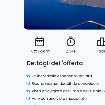
date_range
timer
leaderbo
Tutti i giorni
2 Ore
Faci
Dettagli dell'offerta
Un'incredibile esperienza privata
Ricordi indimenticabili da condividere
Vista privilegiata dell'Etna e delle Isole E
Volo con una vista mozzafiato