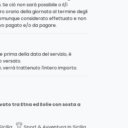
 Se ciò non sarà possibile o il/i
ro orario della giornata al termine degli
à comunque considerato effettuato e non
tivo pagato e/o da pagare.
e prima della data del servizio, è
o versato.
, verrà trattenuto l'intero importo.
rivato tra Etna ed Eolie con sosta a
paragliding
Sicilia
Sport & Avventura in Sicilia