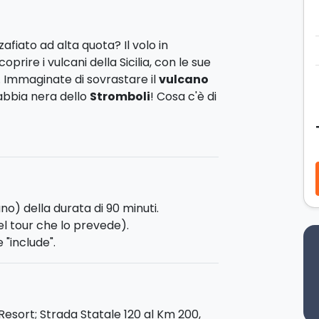
fiato ad alta quota? Il volo in
rire i vulcani della Sicilia, con le sue
i. Immaginate di sovrastare il
vulcano
bbia nera dello
Stromboli
! Cosa c'è di
licottero a vostra completa disposizione.
 che vi permetterà di osservare i luoghi
no e Stromboli. L'elicottero è in grado di
ggeri.
no) della durata di 90 minuti.
el tour che lo prevede).
 "include".
90 minuti
e prevede il sorvolo della
sciistica di
Piano Provenzana
e tutto
quota 3400 m. Ammirerete i Crateri
Resort; Strada Statale 120 al Km 200,
irerete in seguito i vulcani delle
Isole