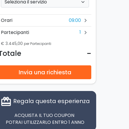
09:00
Orari
chevron_right
1
Partecipanti
chevron_right
€ 3.445,00
per Partecipanti
-
Totale
Invia una richiesta
card_giftcard
Regala questa esperienza
ACQUISTA IL TUO COUPON
POTRAI UTILIZZARLO ENTRO 1 ANNO