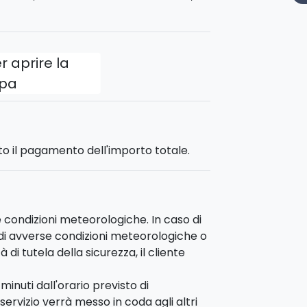
ni più attivi del mondo!
ltre al volo di 90 minuti, prevede una
r aprire la
urante le quali potrete fare una
r godervi l'isola...dal basso.
pa
da Castiglione di Sicilia (Catania).
to il pagamento dell'importo totale.
le condizioni meteorologiche. In caso di
a di avverse condizioni meteorologiche o
di tutela della sicurezza, il cliente
nuti dall'orario previsto di
 servizio verrà messo in coda agli altri