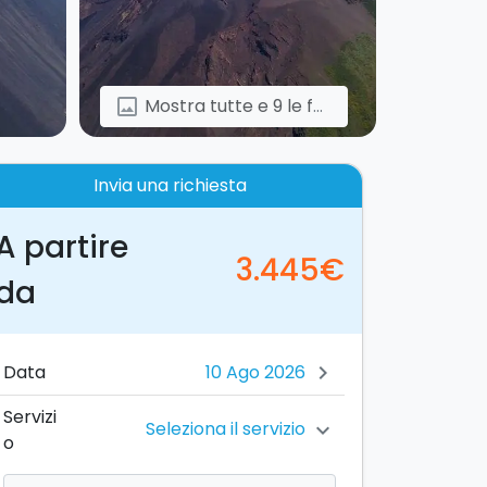
Mostra tutte e 9 le foto
image
Invia una richiesta
A partire
3.445€
da
Data
chevron_right
Servizi
Seleziona il servizio
chevron_right
o