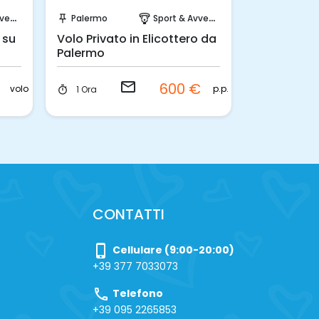
Invia una richiesta!
Pren
ura
Palermo
Sport & Avventura
Etna
push_pin
paragliding
push_pin
 su
Volo Privato in Elicottero da
Volo Turist
Palermo
Biposto su 
email
½
€
600 €
timer
volo
p.p.
1 Ora
timer
Giornata
CONTATTI
phone_iphone
Cellulare (9:00-20:00)
+39 377 7033073
call
Telefono
+39 095 2265853