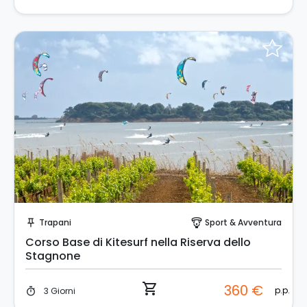
Prenota Subito!
Trapani
Sport & Avventura
push_pin
paragliding
Corso Base di Kitesurf nella Riserva dello
Stagnone
shopping_cart
360 €
p.p.
3 Giorni
timer