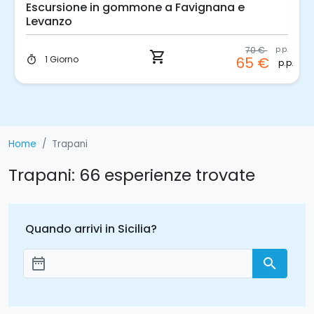
ana e
Escursione in Gommone a Favignan
Levanzo
70 €
p.p.
shopping_cart
1 Giorno
timer
65 €
p.p.
Home
Trapani
Trapani: 66 esperienze trovate
Quando arrivi in Sicilia?
date_range
search
Aggiungi le date