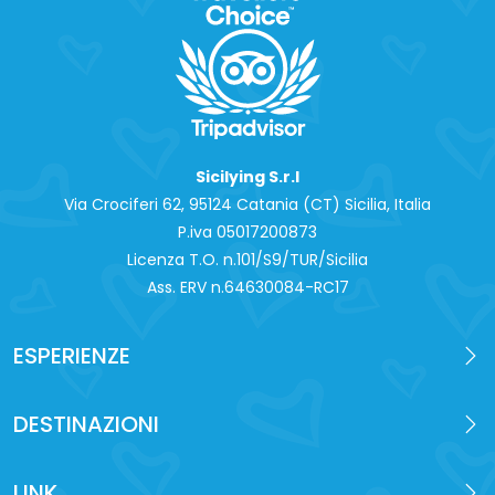
Sicilying S.r.l
Via Crociferi 62, 95124 Catania (CT) Sicilia, Italia
P.iva 0‍5017200873
Licenza T.O. n.101/S9/TUR/Sicilia
Ass. ERV n.64630084-RC17
ESPERIENZE
DESTINAZIONI
LINK