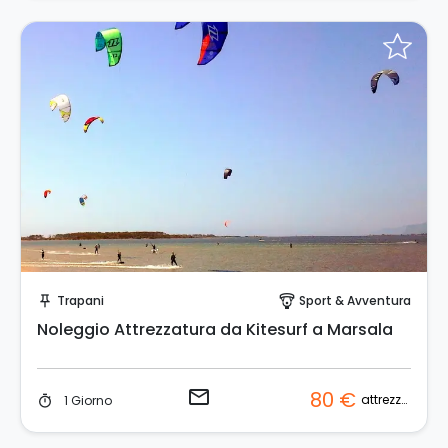
Invia una richiesta!
Trapani
Sport & Avventura
push_pin
paragliding
Noleggio Attrezzatura da Kitesurf a Marsala
email
80 €
attrezzatura
1 Giorno
timer