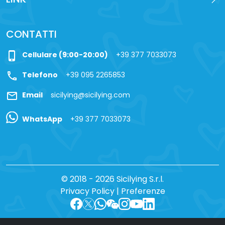
CONTATTI
phone_iphone
Cellulare (9:00-20:00)
+39 377 7033073
call
Telefono
+39 095 2265853
mail
Email
sicilying@sicilying.com
WhatsApp
+39 377 7033073
© 2018 - 2026 Sicilying S.r.l.
Privacy Policy
|
Preferenze