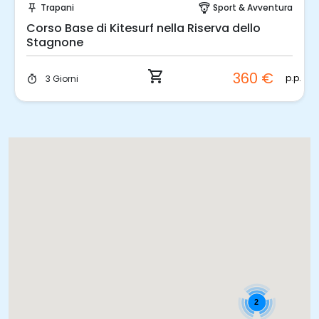
Sport & Avventura
Trapani
paragliding
push_pin
di Kitesurf nella Riserva dello
Lezione Indivi
shopping_cart
360 €
p.p.
1 Ora
timer
2