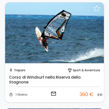
Invia una richiesta!
Trapani
Sport & Avventura
push_pin
paragliding
Corso di Windsurf nella Riserva dello
Stagnone
email
360 €
p.p.
1 Giorno
timer