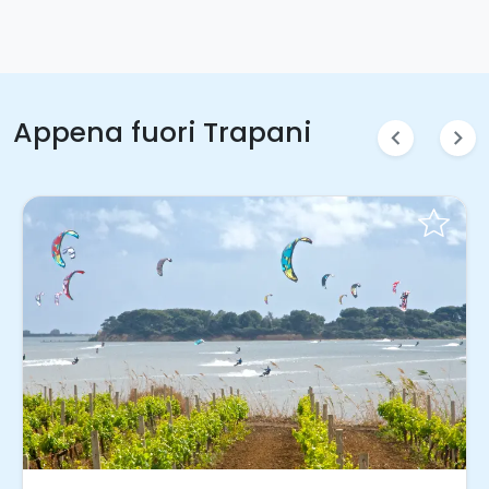
Appena fuori Trapani
chevron_left
chevron_right
Prenota Subito!