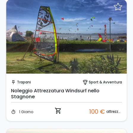
Prenota Subito!
Trapani
Sport & Avventura
push_pin
paragliding
Noleggio Attrezzatura Windsurf nello
Stagnone
shopping_cart
100 €
attrezzatura
1 Giorno
timer