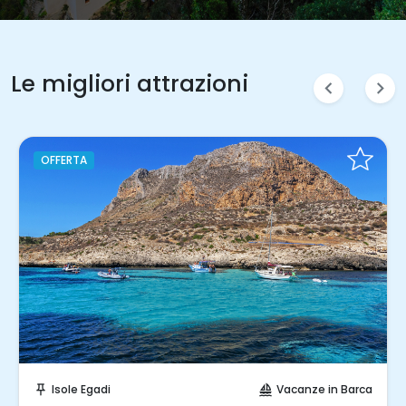
Le migliori attrazioni
chevron_left
chevron_right
Prenota Subito!
Vacanze in Barca
Isole Egadi
Vaca
push_pin
sailing