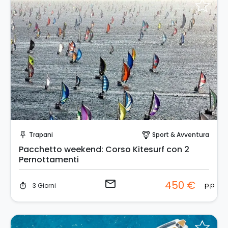
Invia una richiesta!
Trapani
Sport & Avventura
push_pin
paragliding
Pacchetto weekend: Corso Kitesurf con 2
Pernottamenti
email
450 €
p.p.
3 Giorni
timer