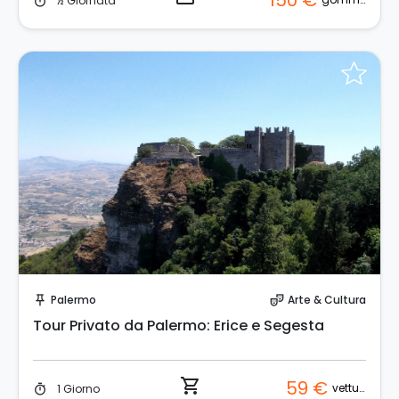
150 €
½ Giornata
timer
Prenota Subito!
Palermo
Arte & Cultura
push_pin
theater_comedy
Tour Privato da Palermo: Erice e Segesta
shopping_cart
59 €
vettura
1 Giorno
timer