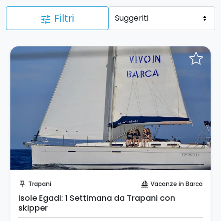
Filtri
tune
Invia una richiesta!
Trapani
Vacanze in Barca
push_pin
sailing
Isole Egadi: 1 Settimana da Trapani con
skipper