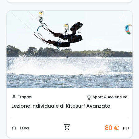
Prenota Subito!
Trapani
Sport & Avventura
push_pin
paragliding
Lezione Individuale di Kitesurf Avanzato
shopping_cart
80 €
p.p.
1 Ora
timer