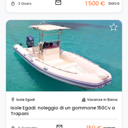
email
1.500 €
barca
3 Giorni
timer
Invia una richiesta!
Isole Egadi
Vacanze in Barca
push_pin
sailing
Isole Egadi: noleggio di un gommone 150Cv a
Trapani
email
gommone