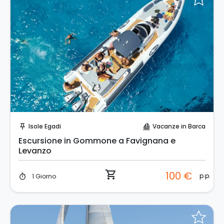
Prenota Subito!
Isole Egadi
Vacanze in Barca
push_pin
sailing
Escursione in Gommone a Favignana e
Levanzo
shopping_cart
100 €
p.p.
1 Giorno
timer