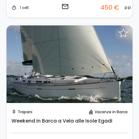
email
450 €
p.p.
1 sett.
timer
Invia una richiesta!
Trapani
Vacanze in Barca
push_pin
sailing
Weekend in Barca a Vela alle Isole Egadi