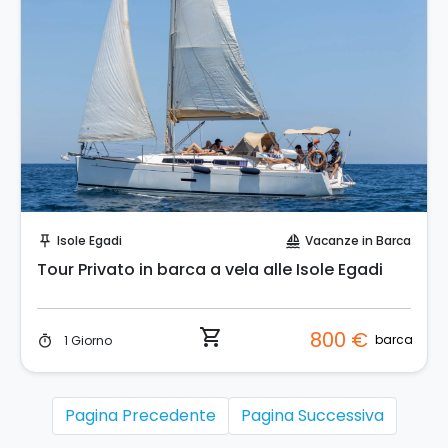
Prenota Subito!
Isole Egadi
Vacanze in Barca
push_pin
sailing
Tour Privato in barca a vela alle Isole Egadi
shopping_cart
800 €
barca
1 Giorno
timer
Pagina Precedente
Pagina Successiva