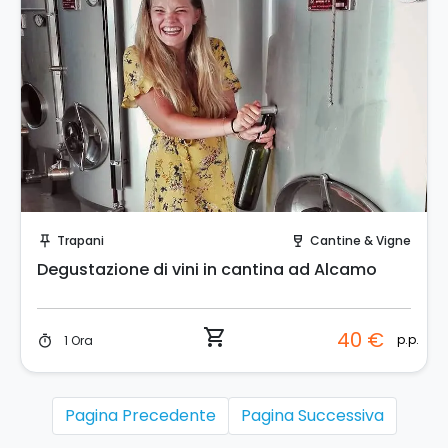
Prenota Subito!
Trapani
Cantine & Vigne
push_pin
wine_bar
Degustazione di vini in cantina ad Alcamo
shopping_cart
40 €
p.p.
1 Ora
timer
Pagina Precedente
Pagina Successiva