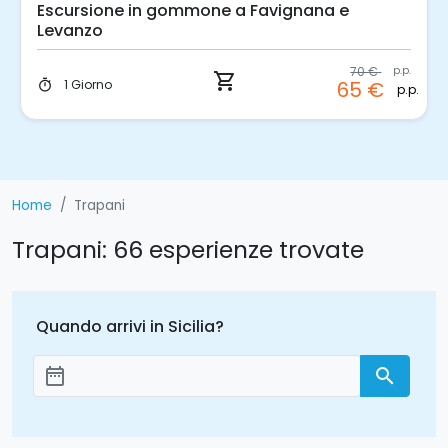
Escursione in Gommone a Favignana e
Levanzo
shopping_cart
100 €
p.p.
1 Giorno
timer
Home
Trapani
Trapani: 66 esperienze trovate
Quando arrivi in Sicilia?
date_range
search
Aggiungi le date