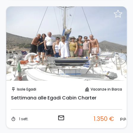
Invia una richiesta!
Isole Egadi
Vacanze in Barca
push_pin
sailing
Settimana alle Egadi Cabin Charter
email
1.350 €
p.p.
1 sett.
timer