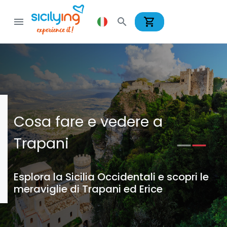
shopping_cart
menu
search
Cosa fare e vedere a
Trapani
Esplora la Sicilia Occidentali e scopri le
meraviglie di Trapani ed Erice