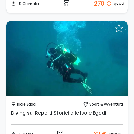
shopping_cart
270 €
quad
½ Giornata
timer
Invia una richiesta!
Isole Egadi
Sport & Avventura
push_pin
paragliding
Diving sui Reperti Storici alle Isole Egadi
email
immersioni