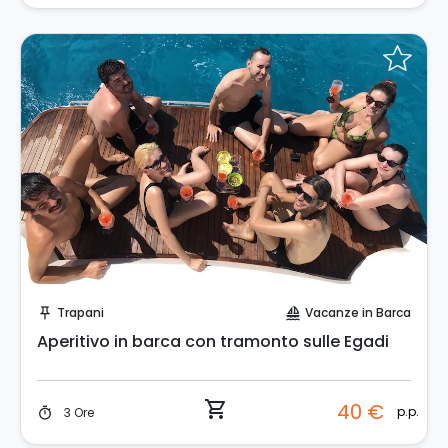
Prenota Subito!
Trapani
Vacanze in Barca
push_pin
sailing
Aperitivo in barca con tramonto sulle Egadi
shopping_cart
40 €
p.p.
3 Ore
timer