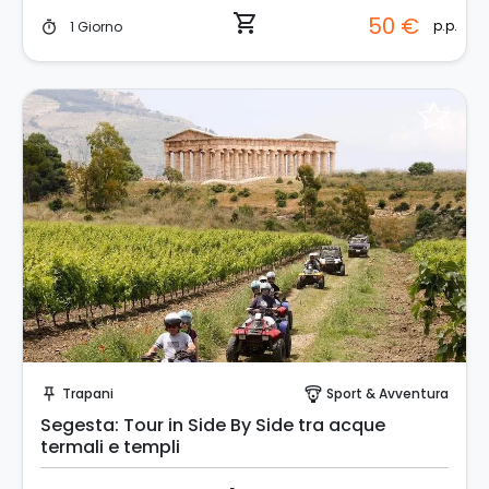
shopping_cart
50 €
p.p.
1 Giorno
timer
Prenota Subito!
Trapani
Sport & Avventura
push_pin
paragliding
Segesta: Tour in Side By Side tra acque
termali e templi