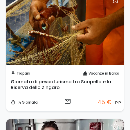
Invia una richiesta!
Trapani
Vacanze in Barca
push_pin
sailing
Giornata di pescaturismo tra Scopello e la
Riserva dello Zingaro
email
45 €
p.p.
½ Giornata
timer