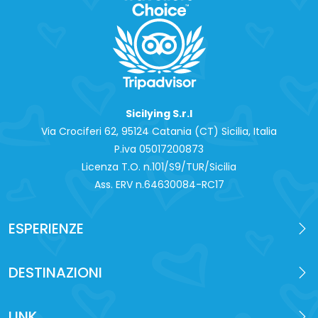
Sicilying S.r.l
Via Crociferi 62, 95124 Catania (CT) Sicilia, Italia
P.iva 0‍5017200873
Licenza T.O. n.101/S9/TUR/Sicilia
Ass. ERV n.64630084-RC17
ESPERIENZE
DESTINAZIONI
LINK