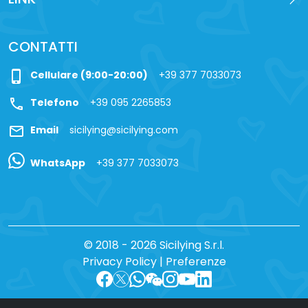
CONTATTI
phone_iphone
Cellulare (9:00-20:00)
+39 377 7033073
call
Telefono
+39 095 2265853
mail
Email
sicilying@sicilying.com
WhatsApp
+39 377 7033073
© 2018 - 2026 Sicilying S.r.l.
Privacy Policy
|
Preferenze