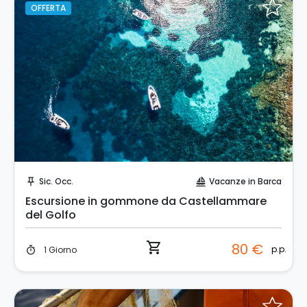
OFFERTA
Prenota Subito!
Sic. Occ.
Vacanze in Barca
push_pin
sailing
Escursione in gommone da Castellammare
del Golfo
shopping_cart
80 €
p.p.
1 Giorno
timer