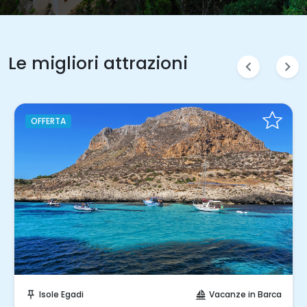
Le migliori attrazioni
chevron_left
chevron_right
Prenota Subito!
Isole Egadi
Vacanze in Barca
push_pin
sailing