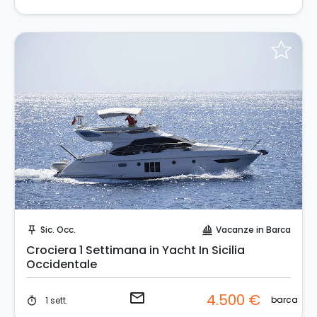
Invia una richiesta!
Sic. Occ.
Vacanze in Barca
push_pin
sailing
Crociera 1 Settimana in Yacht In Sicilia
Occidentale
email
4.500 €
barca
1 sett.
timer