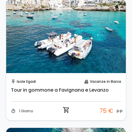
Prenota Subito!
Isole Egadi
Vacanze in Barca
push_pin
sailing
Tour in gommone a Favignana e Levanzo
shopping_cart
75 €
p.p.
1 Giorno
timer