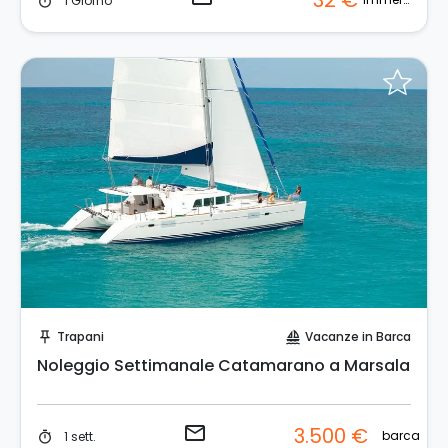
32 €
1 Giorno
timer
Invia una richiesta!
Trapani
Vacanze in Barca
push_pin
sailing
Noleggio Settimanale Catamarano a Marsala
email
3.500 €
barca
1 sett.
timer