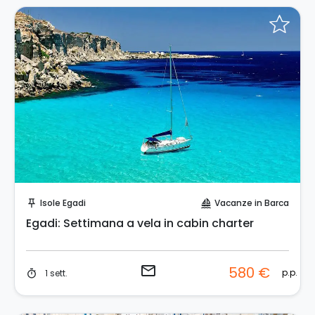
Invia una richiesta!
Isole Egadi
Vacanze in Barca
push_pin
sailing
Egadi: Settimana a vela in cabin charter
email
580 €
p.p.
1 sett.
timer