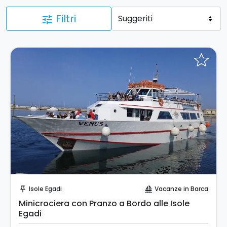
Filtri
tune
Prenota Subito!
Isole Egadi
Vacanze in Barca
push_pin
sailing
Minicrociera con Pranzo a Bordo alle Isole
Egadi