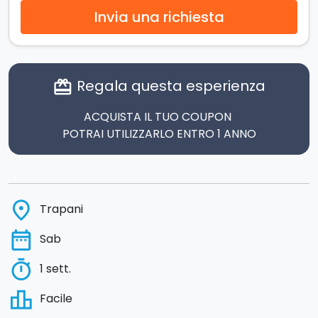
Invia una richiesta
Regala questa esperienza
card_giftcard
ACQUISTA IL TUO COUPON
POTRAI UTILIZZARLO ENTRO 1 ANNO
place
Trapani
date_range
Sab
timer
1 sett.
leaderboard
Facile