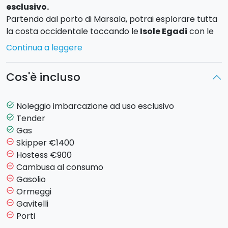
esclusivo.
Partendo dal porto di Marsala, potrai esplorare tutta
la costa occidentale toccando le
Isole Egadi
con le
acque cristalline di
Favignana
,
Levanzo
e
Continua a leggere
Marettimo.
Cos'è incluso
Partenza:
sabato pomeriggio dopo le 17:00.
Check out:
Venerdì entro le ore 18:00 e
sbarco
sabato successivo entro le 09:00.
Noleggio imbarcazione ad uso esclusivo
task_alt
Max 10 passeggeri a bordo.
Tender
task_alt
Gas
task_alt
Dettagli imbarcazione:
Catamarano a vela Lagoon
Skipper €1400
remove_circle_outline
440, 13,60 mt: massimo 10 persone disposte in
4
Hostess €900
remove_circle_outline
cabine doppie
matrimoniali con 4 bagni con doccia
Cambusa al consumo
remove_circle_outline
calda interna.
Gasolio
remove_circle_outline
Ormeggi
remove_circle_outline
Gavitelli
remove_circle_outline
Porti
remove_circle_outline