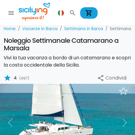
shopping_cart
menu
search
Home
Vacanze in Barca
Settimana in Barca
Settimana i
Noleggio Settimanale Catamarano a
Marsala
Vivi la tua vacanza a bordo di un catamarano e scopri
la costa occidentale della Sicilia.
star
Condividi
4
share
(497)
Previous
Nex