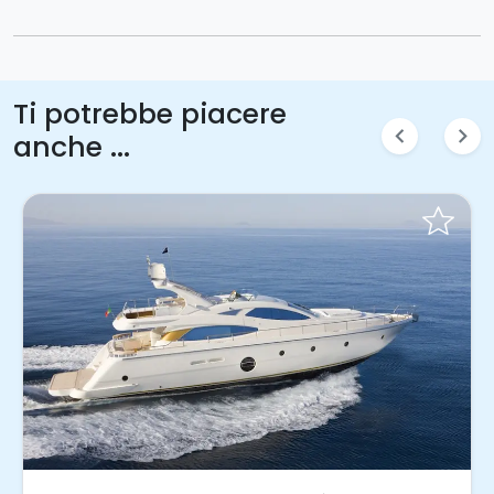
Ti potrebbe piacere
chevron_left
chevron_right
anche ...
Invia una richiesta!