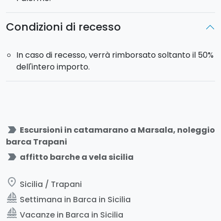
Condizioni di recesso
In caso di recesso, verrà rimborsato soltanto il 50%
dell'intero importo.
label_important
Escursioni in catamarano a Marsala, noleggio
barca Trapani
label_important
affitto barche a vela sicilia
place
Sicilia / Trapani
sailing
Settimana in Barca in Sicilia
sailing
Vacanze in Barca in Sicilia