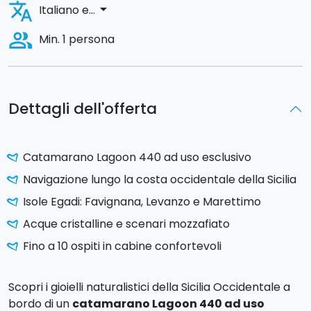
translate
arrow_drop_down
Italiano e...
people_alt
Min. 1 persona
Dettagli dell'offerta
Catamarano Lagoon 440 ad uso esclusivo
Navigazione lungo la costa occidentale della Sicilia
Isole Egadi: Favignana, Levanzo e Marettimo
Acque cristalline e scenari mozzafiato
Fino a 10 ospiti in cabine confortevoli
Scopri i gioielli naturalistici della Sicilia Occidentale a
bordo di un
catamarano Lagoon 440 ad uso