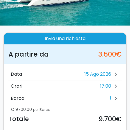
Invia una richiesta
A partire da
3.500€
Data
chevron_right
17:00
Orari
chevron_right
1
Barca
chevron_right
€ 9700.00
per Barca
9.700€
Totale