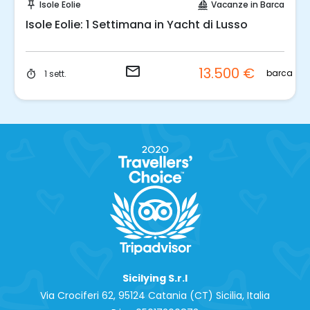
Isole Eolie
Vacanze in Barca
push_pin
sailing
Isole Eolie: 1 Settimana in Yacht di Lusso
email
13.500 €
barca
1 sett.
timer
Sicilying S.r.l
Via Crociferi 62, 95124 Catania (CT) Sicilia, Italia