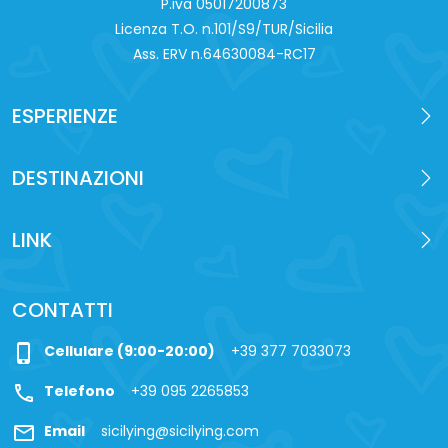
P.iva 0‍5017200873
Licenza T.O. n.101/S9/TUR/Sicilia
Ass. ERV n.64630084-RC17
ESPERIENZE
DESTINAZIONI
LINK
CONTATTI
phone_iphone
Cellulare (9:00-20:00)
+39 377 7033073
call
Telefono
+39 095 2265853
mail
Email
sicilying@sicilying.com