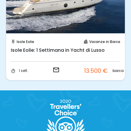
Invia una richiesta!
Isole Eolie
Vacanze in Barca
push_pin
sailing
Isole Eolie: 1 Settimana in Yacht di Lusso
email
13.500 €
barca
1 sett.
timer