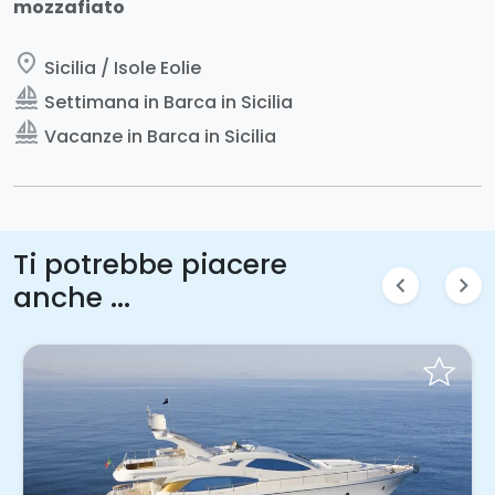
mozzafiato
place
Sicilia / Isole Eolie
sailing
Settimana in Barca in Sicilia
sailing
Vacanze in Barca in Sicilia
Ti potrebbe piacere
chevron_left
chevron_right
anche ...