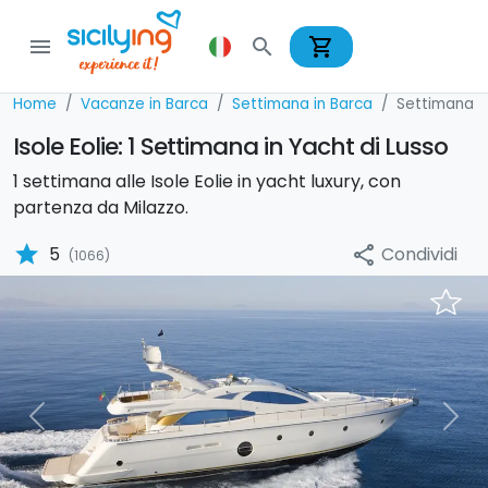
shopping_cart
menu
search
Home
Vacanze in Barca
Settimana in Barca
Settimana i
Isole Eolie: 1 Settimana in Yacht di Lusso
1 settimana alle Isole Eolie in yacht luxury, con
partenza da Milazzo.
star
Condividi
5
share
(1066)
Previous
Nex