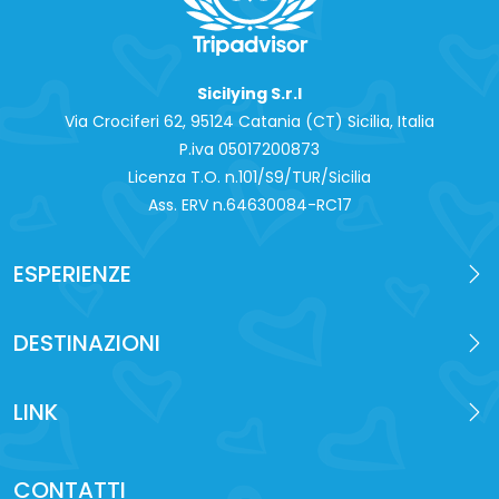
Sicilying S.r.l
Via Crociferi 62, 95124 Catania (CT) Sicilia, Italia
P.iva 0‍5017200873
Licenza T.O. n.101/S9/TUR/Sicilia
Ass. ERV n.64630084-RC17
ESPERIENZE
DESTINAZIONI
LINK
CONTATTI