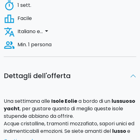
timer
1 sett.
leaderboard
Facile
translate
arrow_drop_down
Italiano e...
people_alt
Min. 1 persona
Dettagli dell'offerta
Una settimana alle
Isole Eolie
a bordo di un
lussuoso
yacht
, per gustare quanto di meglio queste isole
stupende abbiano da offrire.
Acque cristalline, tramonti mozzafiato, sapori unici ed
indimenticabili emozioni. Se siete amanti del
lusso
e
relax,
questa è la proposta che fa per voi.