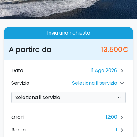
Invia una richiesta
A partire da
13.500€
Data
chevron_right
Seleziona il servizio
Servizio
chevron_right
12:00
Orari
chevron_right
1
Barca
chevron_right