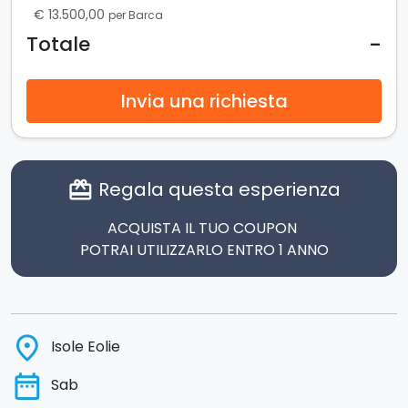
€ 13.500,00
per Barca
-
Totale
Invia una richiesta
Regala questa esperienza
card_giftcard
ACQUISTA IL TUO COUPON
POTRAI UTILIZZARLO ENTRO 1 ANNO
place
Isole Eolie
date_range
Sab