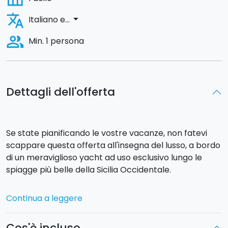
translate
arrow_drop_down
Italiano e...
people_alt
Min. 1 persona
Dettagli dell'offerta
Se state pianificando le vostre vacanze, non fatevi
scappare questa offerta all'insegna del lusso, a bordo
di un meraviglioso yacht ad uso esclusivo lungo le
spiagge più belle della Sicilia Occidentale.
Una crociera che toccherà alcuni dei luoghi
Continua a leggere
naturalistici più belli ed unici di tutto il Mediterraneo.
Uno skipper professionista vi accompagnerà in
Cos'è incluso