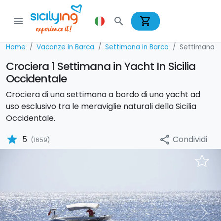
shopping_cart
menu
search
Home
Vacanze in Barca
Settimana in Barca
Settimana i
Crociera 1 Settimana in Yacht In Sicilia
Occidentale
Crociera di una settimana a bordo di uno yacht ad
uso esclusivo tra le meraviglie naturali della Sicilia
Occidentale.
star
Condividi
5
share
(1659)
Previous
Nex