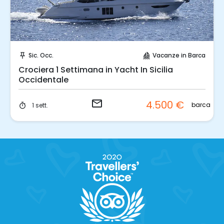
Invia una richiesta!
Sic. Occ.
Vacanze in Barca
push_pin
sailing
Crociera 1 Settimana in Yacht In Sicilia
Occidentale
email
4.500 €
barca
1 sett.
timer