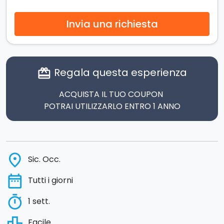
Invia una richiesta
Regala questa esperienza
card_giftcard
ACQUISTA IL TUO COUPON
POTRAI UTILIZZARLO ENTRO 1 ANNO
place
Sic. Occ.
date_range
Tutti i giorni
timer
1 sett.
leaderboard
Facile