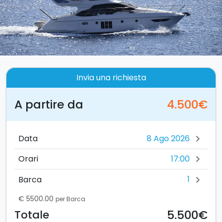
Invia una richiesta
A partire da
4.500€
Data
chevron_right
17:00
Orari
chevron_right
1
Barca
chevron_right
€ 5500.00
per Barca
5.500€
Totale