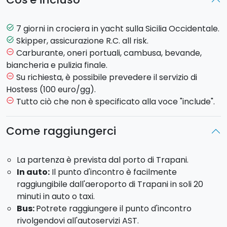
questa esperienza unica!
Partendo da Trapani, avrete la possibilità di esplorare
7 giorni in crociera in yacht sulla Sicilia Occidentale.
task_alt
la riserva naturale delle Isole Egadi con
Favignana e
Skipper, assicurazione R.C. all risk.
task_alt
Levanzo
, conosciute per le acque cristalline, le
Carburante, oneri portuali, cambusa, bevande,
remove_circle_outline
calette suggestive e le spiagge paradisiache.
biancheria e pulizia finale.
Poi sarà la volta di
Marettimo
, la celebre "Itaca" di
Su richiesta, è possibile prevedere il servizio di
remove_circle_outline
Ulisse, con le sue grotte e cale uniche che potrete
Hostess (100 euro/gg).
raggiungere solo dal mare.
Tutto ciò che non è specificato alla voce "include".
remove_circle_outline
San Vito lo Capo
e la
Riserva dello Zingaro
vi
Come raggiungerci
regaleranno momenti indimenticabili per una
vacanza irripetibile: avrete modo di nuotare tra le
La partenza è prevista dal porto di Trapani.
acque limpide ed incontaminate lungo tutta la riserva.
In auto:
Il punto d'incontro è facilmente
Nel caratteristico centro turistico di
San Vito lo
raggiungibile dall'aeroporto di Trapani in soli 20
Capo
non potrete perdervi una cena a base di cous-
minuti in auto o taxi.
cous per il quale è celebre in tutto il mondo!
Bus:
Potrete raggiungere il punto d'incontro
Per tutta la settimana potrete godere delle isole più
rivolgendovi all'autoservizi AST.
belle della costa occidentale della Sicilia, nel comfort