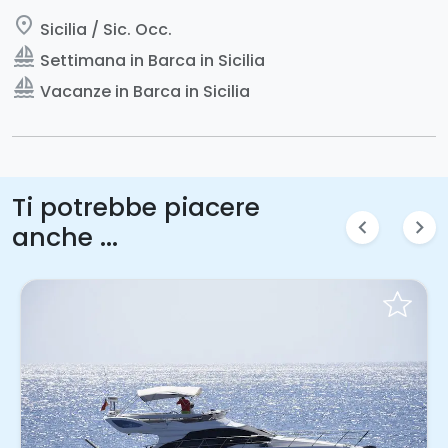
place
Sicilia / Sic. Occ.
sailing
Settimana in Barca in Sicilia
sailing
Vacanze in Barca in Sicilia
Ti potrebbe piacere
chevron_left
chevron_right
anche ...