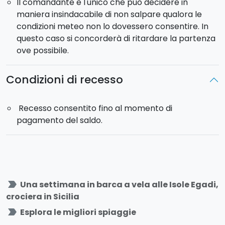
Il comandante è l'unico che può decidere in
maniera insindacabile di non salpare qualora le
condizioni meteo non lo dovessero consentire. In
questo caso si concorderà di ritardare la partenza
ove possibile.
Condizioni di recesso
Recesso consentito fino al momento di
pagamento del saldo.
label_important
Una settimana in barca a vela alle Isole Egadi,
crociera in Sicilia
label_important
Esplora le migliori spiaggie