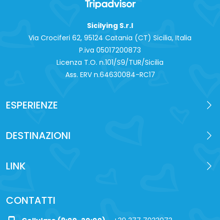
Sicilying S.r.l
Via Crociferi 62, 95124 Catania (CT) Sicilia, Italia
P.iva 0‍5017200873
Licenza T.O. n.101/S9/TUR/Sicilia
Ass. ERV n.64630084-RC17
ESPERIENZE
DESTINAZIONI
LINK
CONTATTI