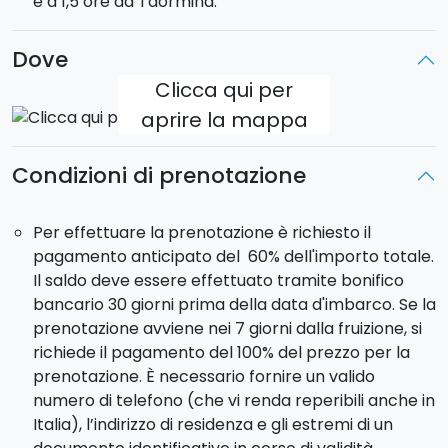
e a 1,5 ore da Taormina.
Imbarco:
sabato ore 18:00
Sbarco:
sabato ore 9:00
Dove
Clicca qui per
aprire la mappa
Condizioni di prenotazione
Per effettuare la prenotazione è richiesto il
pagamento anticipato del 60% dell'importo totale.
Il saldo deve essere effettuato tramite bonifico
bancario 30 giorni prima della data d'imbarco. Se la
prenotazione avviene nei 7 giorni dalla fruizione, si
richiede il pagamento del 100% del prezzo per la
prenotazione. È necessario fornire un valido
numero di telefono (che vi renda reperibili anche in
Italia), l’indirizzo di residenza e gli estremi di un