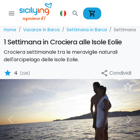
shopping_cart
menu
search
Home
Vacanze in Barca
Settimana in Barca
Settimana i
1 Settimana in Crociera alle Isole Eolie
Crociera settimanale tra le meraviglie naturali
dell'arcipelago delle isole Eolie.
star
Condividi
4
share
(236)
Previous
Nex