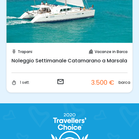
Invia una richiesta!
Trapani
Vacanze in Barca
push_pin
sailing
Noleggio Settimanale Catamarano a Marsala
email
3.500 €
barca
1 sett.
timer