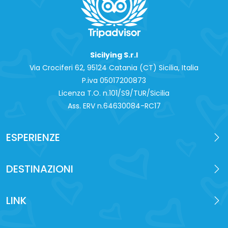
Sicilying S.r.l
Via Crociferi 62, 95124 Catania (CT) Sicilia, Italia
P.iva 0‍5017200873
Licenza T.O. n.101/S9/TUR/Sicilia
Ass. ERV n.64630084-RC17
ESPERIENZE
DESTINAZIONI
LINK