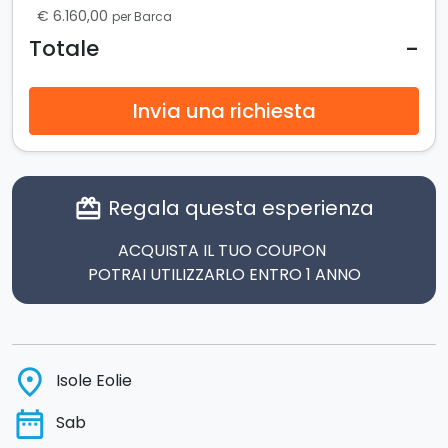
€ 6.160,00
per Barca
-
Totale
Invia una richiesta
Regala questa esperienza
card_giftcard
ACQUISTA IL TUO COUPON
POTRAI UTILIZZARLO ENTRO 1 ANNO
place
Isole Eolie
date_range
Sab