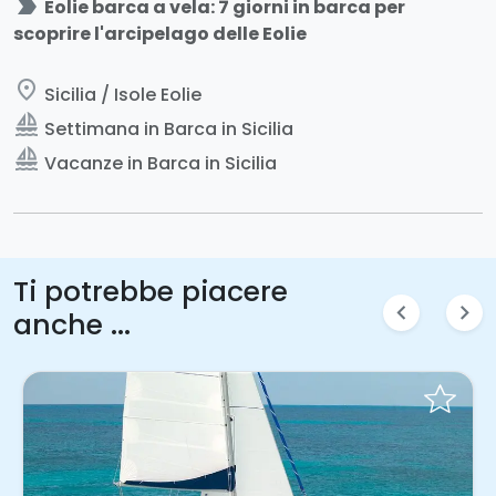
label_important
Eolie barca a vela: 7 giorni in barca per
scoprire l'arcipelago delle Eolie
place
Sicilia / Isole Eolie
sailing
Settimana in Barca in Sicilia
sailing
Vacanze in Barca in Sicilia
Ti potrebbe piacere
chevron_left
chevron_right
anche ...