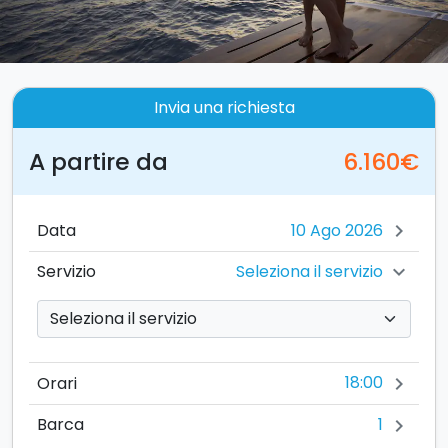
Invia una richiesta
A partire da
6.160€
Data
chevron_right
Seleziona il servizio
Servizio
chevron_right
18:00
Orari
chevron_right
1
Barca
chevron_right