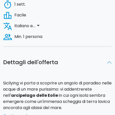
timer
1 sett.
leaderboard
Facile
translate
arrow_drop_down
Italiano e...
people_alt
Min. 1 persona
Dettagli dell'offerta
Sicilying vi porta a scoprire un angolo di paradiso nelle
acque di un mare purissimo: vi addentrerete
nell'
arcipelago delle Eolie
in cui ogni isola sembra
emergere come un'immensa scheggia di terra lavica
ancorata agli abissi del mare.