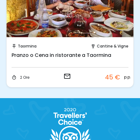
Invia una richiesta!
Taormina
Cantine & Vigne
push_pin
wine_bar
Pranzo o Cena in ristorante a Taormina
email
45 €
p.p.
2 Ore
timer