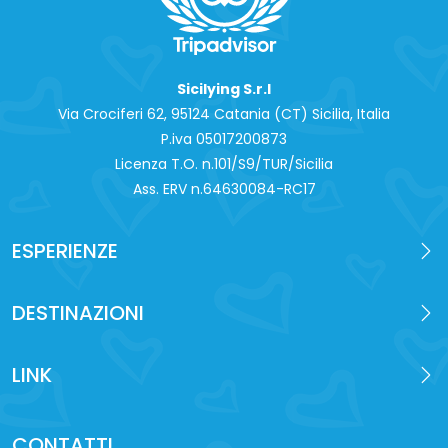
Sicilying S.r.l
Via Crociferi 62, 95124 Catania (CT) Sicilia, Italia
P.iva 0‍5017200873
Licenza T.O. n.101/S9/TUR/Sicilia
Ass. ERV n.64630084-RC17
ESPERIENZE
DESTINAZIONI
LINK
CONTATTI