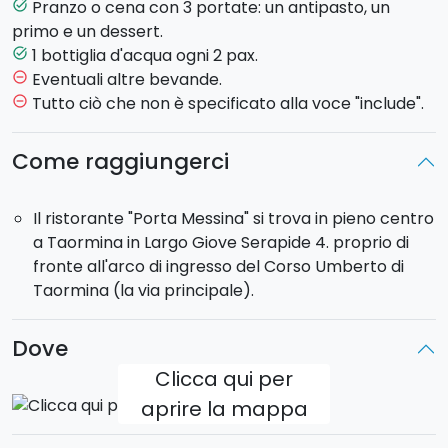
del ristorante "Porta Messina", ristorante ubicato in
Pranzo o cena con 3 portate: un antipasto, un
task_alt
pieno centro a Taormina.
primo e un dessert.
1 bottiglia d'acqua ogni 2 pax.
task_alt
Eventuali altre bevande.
remove_circle_outline
Tutto ciò che non è specificato alla voce "include".
remove_circle_outline
Come raggiungerci
Il ristorante "Porta Messina" si trova in pieno centro
a Taormina in Largo Giove Serapide 4. proprio di
fronte all'arco di ingresso del Corso Umberto di
Taormina (la via principale).
Dove
Clicca qui per
aprire la mappa