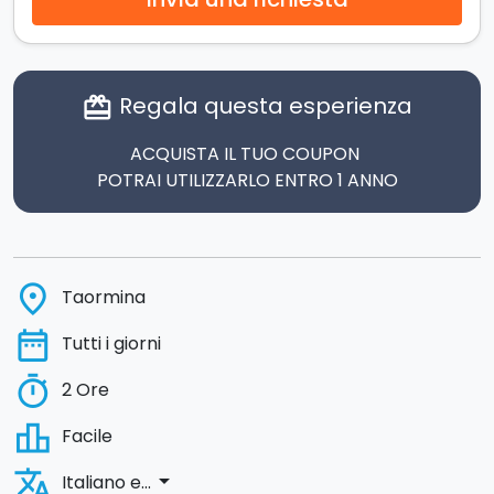
Regala questa esperienza
card_giftcard
ACQUISTA IL TUO COUPON
POTRAI UTILIZZARLO ENTRO 1 ANNO
place
Taormina
date_range
Tutti i giorni
timer
2 Ore
leaderboard
Facile
translate
arrow_drop_down
Italiano e...