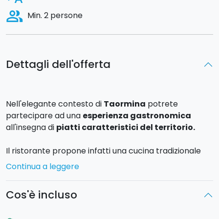
people_alt
Min. 2 persone
Dettagli dell'offerta
Nell'elegante contesto di
Taormina
potrete
partecipare ad una
esperienza gastronomica
all'insegna di
piatti caratteristici del territorio.
Il ristorante propone infatti una cucina tradizionale
realizzata con fantasia ma sopratutto con ingredienti
Continua a leggere
freschi.
Cos'è incluso
Il
pranzo
/
cena
includerà un antipasto, un primo ed
un dessert. Tutto si svolgerà nel suggestivo contesto