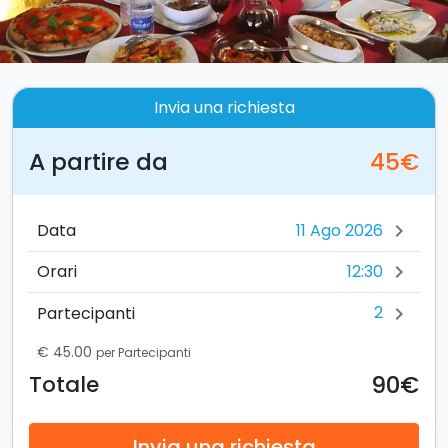
Invia una richiesta
A partire da
45€
Data
chevron_right
12:30
Orari
chevron_right
2
Partecipanti
chevron_right
€ 45.00
per Partecipanti
90€
Totale
Invia una richiesta