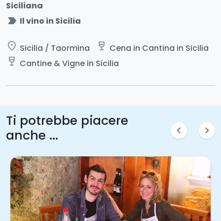
Siciliana
label_important
Il vino in Sicilia
place
wine_bar
Sicilia / Taormina
Cena in Cantina in Sicilia
wine_bar
Cantine & Vigne in Sicilia
Ti potrebbe piacere
chevron_left
chevron_right
anche ...