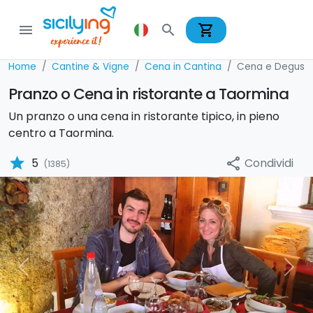
shopping_cart
menu
search
Home
Cantine & Vigne
Cena in Cantina
Cena e Degusta
Pranzo o Cena in ristorante a Taormina
Un pranzo o una cena in ristorante tipico, in pieno
centro a Taormina.
star
Condividi
5
share
(1385)
Previous
Nex