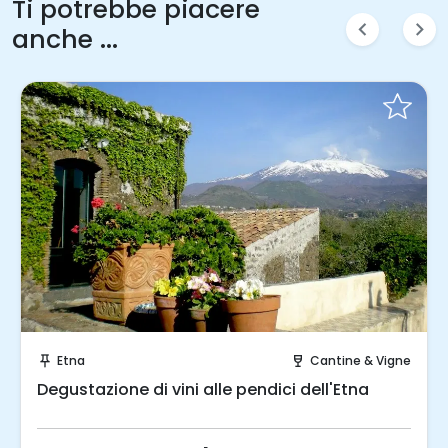
Ti potrebbe piacere
chevron_left
chevron_right
anche ...
Prenota Subito!
Etna
Cantine & Vigne
push_pin
wine_bar
Degustazione di vini alle pendici dell'Etna