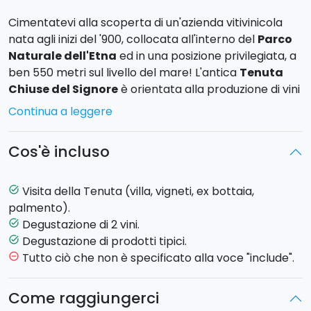
Cimentatevi alla scoperta di un'azienda vitivinicola
nata agli inizi del '900, collocata all'interno del
Parco
Naturale dell'Etna
ed in una posizione privilegiata, a
ben 550 metri sul livello del mare! L'antica
Tenuta
Chiuse del Signore
è orientata alla produzione di vini
di grande pregio, dalle altissime qualità
Continua a leggere
organolettiche e provenienti da 4 principali vitigni:
Nerello Mascalese, Nerello Cappuccio, Carricante
Cos'è incluso
e Catarratto.
Vsiterete dapprima la Tenuta
, seguendo la vostra
Visita della Tenuta (villa, vigneti, ex bottaia,
task_alt
guida attraverso l'
ex bottaia
, i vigneti e, per finire, il
palmento).
palmento
.
Degustazione di 2 vini.
task_alt
Degustazione di prodotti tipici.
task_alt
Effettuerete in seguito la
degustazione di 2 vini
di
Tutto ciò che non è specificato alla voce "include".
remove_circle_outline
produzione, accompagnati da pane tipico o grissini
con olio extravergine di oliva, una selezione di
Come raggiungerci
formaggi, salume, olive, pomodori secchi e da un