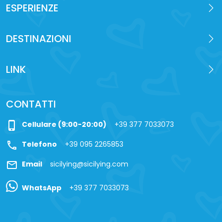
ESPERIENZE
DESTINAZIONI
LINK
CONTATTI
phone_iphone
Cellulare (9:00-20:00)
+39 377 7033073
call
Telefono
+39 095 2265853
mail
Email
sicilying@sicilying.com
WhatsApp
+39 377 7033073