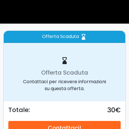
Offerta Scaduta
hourglass_bottom
hourglass_bottom
Offerta Scaduta
Contattaci per ricevere informazioni
su questa offerta.
30€
Totale:
Contattaci!