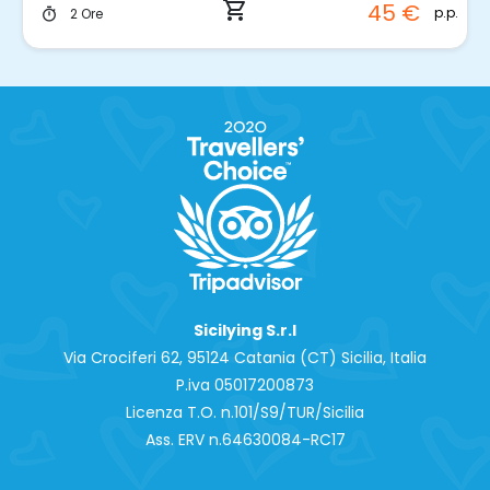
shopping_cart
45 €
p.p.
2 Ore
timer
Sicilying S.r.l
Via Crociferi 62, 95124 Catania (CT) Sicilia, Italia
P.iva 0‍5017200873
Licenza T.O. n.101/S9/TUR/Sicilia
Ass. ERV n.64630084-RC17