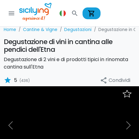
shopping_cart
menu
search
Home
Cantine & Vigne
Degustazioni
Degustazione in Ca
Degustazione di vini in cantina alle
pendici dell'Etna
Degustazione di 2 vini e di prodotti tipici in rinomata
cantina sull'Etna
star
Condividi
5
share
(436)
Previous
Nex