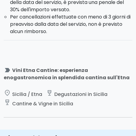
della data del servizio, è prevista una penale del
30% dell'importo versato.
Per cancellazioni effettuate con meno di 3 giorni di
preavviso dalla data del servizio, non è previsto
alcun rimborso.
label_important
Vini Etna Cantine: esperienza
enogastronomica in splendida cantina sull'Etna
place
wine_bar
Sicilia / Etna
Degustazioni in Sicilia
wine_bar
Cantine & Vigne in Sicilia