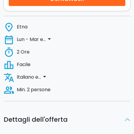
place
Etna
date_range
arrow_drop_down
Lun - Mar e...
timer
2 Ore
leaderboard
Facile
translate
arrow_drop_down
Italiano e...
people_alt
Min. 2 persone
Dettagli dell'offerta