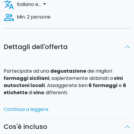
translate
arrow_drop_down
Italiano e...
people_alt
Min. 2 persone
Dettagli dell'offerta
Partecipate ad una
degustazione
dei migliori
formaggi siciliani
, sapientemente abbinati a
vini
autoctoni locali
. Assaggerete ben
6 formaggi
e
6
etichette
di
vino
differenti.
Si tratta di una
degustazione di eccellenze
, pensata
Continua a leggere
proprio per gli amanti del buon gusto e per tutti i
palati gourmet
: un'occasione unica per avere una
Cos'è incluso
panoramica completa sui prodotti caseari e vinicoli