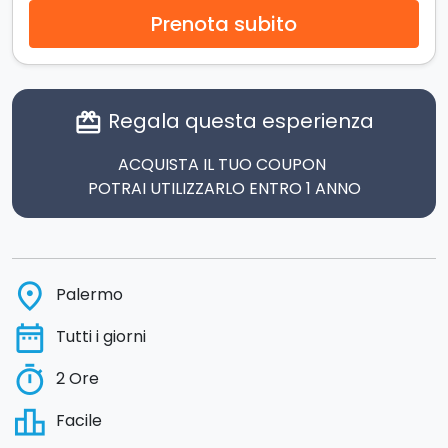
Prenota subito
Regala questa esperienza
card_giftcard
ACQUISTA IL TUO COUPON
POTRAI UTILIZZARLO ENTRO 1 ANNO
place
Palermo
date_range
Tutti i giorni
timer
2 Ore
leaderboard
Facile