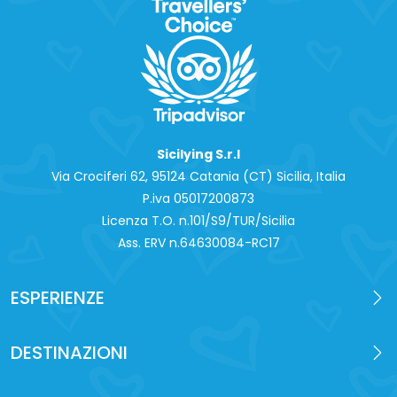
Sicilying S.r.l
Via Crociferi 62, 95124 Catania (CT) Sicilia, Italia
P.iva 0‍5017200873
Licenza T.O. n.101/S9/TUR/Sicilia
Ass. ERV n.64630084-RC17
ESPERIENZE
DESTINAZIONI