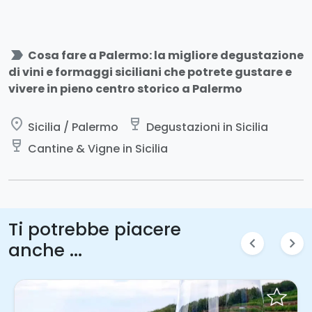
label_important
Cosa fare a Palermo: la migliore degustazione
di vini e formaggi siciliani che potrete gustare e
vivere in pieno centro storico a Palermo
place
wine_bar
Sicilia / Palermo
Degustazioni in Sicilia
wine_bar
Cantine & Vigne in Sicilia
Ti potrebbe piacere
chevron_left
chevron_right
anche ...