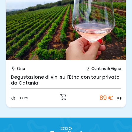
Prenota Subito!
Etna
Cantine & Vigne
push_pin
wine_bar
Degustazione di vini sull'Etna con tour privato
da Catania
shopping_cart
89 €
p.p.
3 Ore
timer