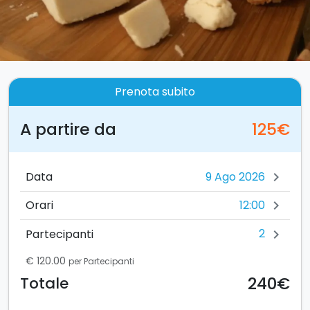
Prenota subito
A partire da
125€
Data
chevron_right
12:00
Orari
chevron_right
2
Partecipanti
chevron_right
€ 120.00
per Partecipanti
240€
Totale