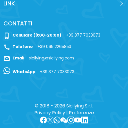
LINK
CONTATTI
phone_iphone
Cellulare (9:00-20:00)
+39 377 7033073
call
Telefono
+39 095 2265853
mail
Email
sicilying@sicilying.com
WhatsApp
+39 377 7033073
© 2018 - 2026 Sicilying S.r.l.
Privacy Policy
|
Preferenze