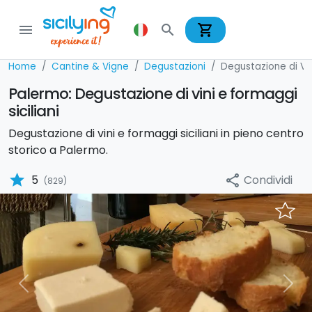
shopping_cart
menu
search
Home
Cantine & Vigne
Degustazioni
Degustazione di Vin
Palermo: Degustazione di vini e formaggi
siciliani
Degustazione di vini e formaggi siciliani in pieno centro
storico a Palermo.
star
Condividi
5
share
(829)
Previous
Nex