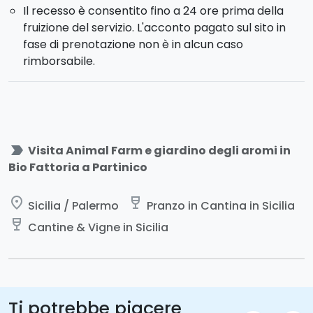
Il recesso è consentito fino a 24 ore prima della
fruizione del servizio. L'acconto pagato sul sito in
fase di prenotazione non è in alcun caso
rimborsabile.
label_important
Visita Animal Farm e giardino degli aromi in
Bio Fattoria a Partinico
place
wine_bar
Sicilia / Palermo
Pranzo in Cantina in Sicilia
wine_bar
Cantine & Vigne in Sicilia
Ti potrebbe piacere