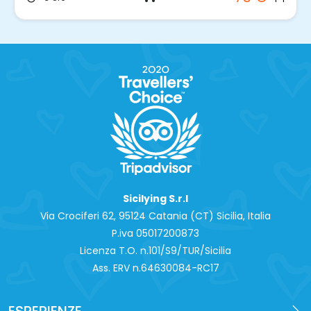
Sicilying S.r.l
Via Crociferi 62, 95124 Catania (CT) Sicilia, Italia
P.iva 0‍5017200873
Licenza T.O. n.101/S9/TUR/Sicilia
Ass. ERV n.64630084-RC17