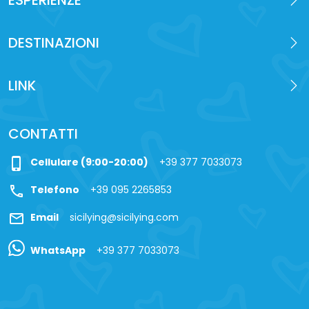
ESPERIENZE
DESTINAZIONI
LINK
CONTATTI
phone_iphone
Cellulare (9:00-20:00)
+39 377 7033073
call
Telefono
+39 095 2265853
mail
Email
sicilying@sicilying.com
WhatsApp
+39 377 7033073