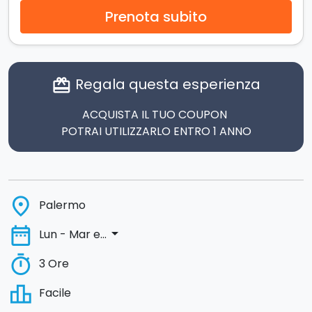
Prenota subito
Regala questa esperienza
card_giftcard
ACQUISTA IL TUO COUPON
POTRAI UTILIZZARLO ENTRO 1 ANNO
place
Palermo
date_range
arrow_drop_down
Lun - Mar e...
timer
3 Ore
leaderboard
Facile