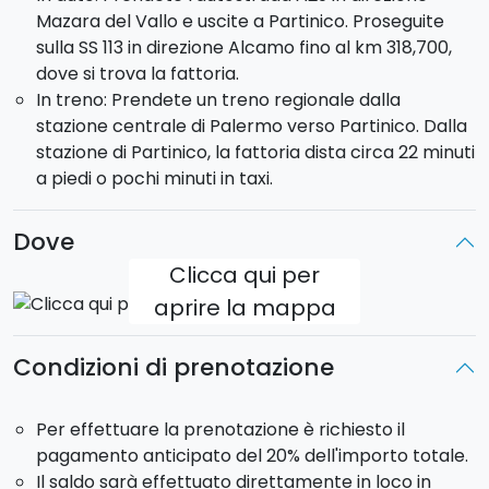
Mazara del Vallo e uscite a Partinico. Proseguite
sulla SS 113 in direzione Alcamo fino al km 318,700,
La
cucina della fattoria
è pensata per tutti coloro
dove si trova la fattoria.
che vogliono assaporare gli autentici
piatti della
In treno: Prendete un treno regionale dalla
tradizione siciliana
con un'impronta casalinga, resa
stazione centrale di Palermo verso Partinico. Dalla
unica dal sapore dei prodotti a km 0.
stazione di Partinico, la fattoria dista circa 22 minuti
a piedi o pochi minuti in taxi.
Un'esperienza rilassante e divertente, che unisce la
scoperta di attività ferme nel tempo ai sapori unici
del territorio siciliano!
Dove
Clicca qui per
aprire la mappa
Condizioni di prenotazione
Per effettuare la prenotazione è richiesto il
pagamento anticipato del 20% dell'importo totale.
Il saldo sarà effettuato direttamente in loco in