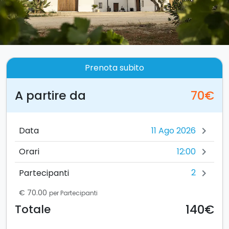
Prenota subito
A partire da
70€
Data
chevron_right
12:00
Orari
chevron_right
2
Partecipanti
chevron_right
€ 70.00
per Partecipanti
140€
Totale