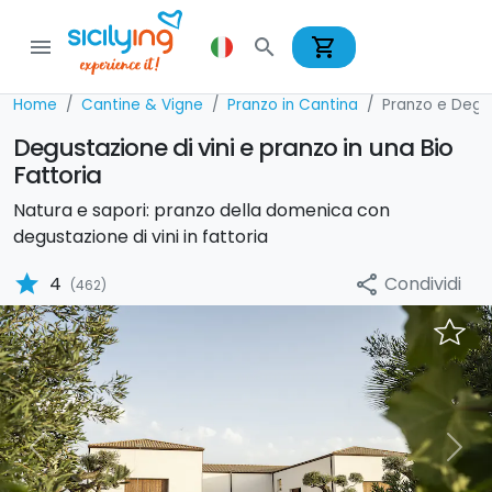
shopping_cart
menu
search
Home
Cantine & Vigne
Pranzo in Cantina
Pranzo e Degu
Degustazione di vini e pranzo in una Bio
Fattoria
Natura e sapori: pranzo della domenica con
degustazione di vini in fattoria
star
Condividi
4
share
(462)
Previous
Nex