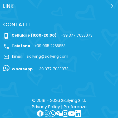
LINK
CONTATTI
phone_iphone
Cellulare (9:00-20:00)
+39 377 7033073
call
Telefono
+39 095 2265853
mail
Email
sicilying@sicilying.com
WhatsApp
+39 377 7033073
© 2018 - 2026 Sicilying S.r.l.
Privacy Policy
|
Preferenze