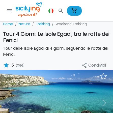
shopping_cart
menu
search
Home
Natura
Trekking
Weekend Trekking
Tour 4 Giorni: Le Isole Egadi, tra le rotte dei
Fenici
Tour delle Isole Egadi di 4 giorni, seguendo le rotte dei
Fenici.
star
Condividi
5
share
(1196)
Previous
Nex