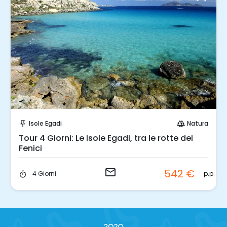
Invia una richiesta!
Isole Egadi
Natura
push_pin
forest
Tour 4 Giorni: Le Isole Egadi, tra le rotte dei
Fenici
email
542 €
p.p.
4 Giorni
timer