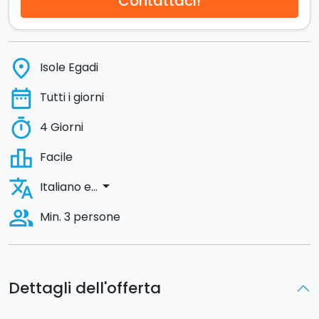
Contattaci!
place
Isole Egadi
date_range
Tutti i giorni
timer
4 Giorni
leaderboard
Facile
translate
arrow_drop_down
Italiano e...
people_alt
Min. 3 persone
Dettagli dell'offerta