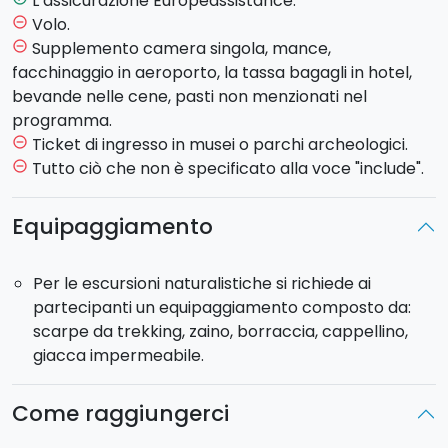
L’assicurazione Europeassistance.
Marettimo
.
Volo.
remove_circle_outline
Supplemento camera singola, mance,
remove_circle_outline
3°GIORNO
: Colazione e partenza per l’escursione a
facchinaggio in aeroporto, la tassa bagagli in hotel,
piedi verso la sommità dell’isola,
“Pizzo Falcone”.
bevande nelle cene, pasti non menzionati nel
Colorate e profumate essenze della
macchia
programma.
mediterranea
, paesaggi a picco sul mare, sono le
Ticket di ingresso in musei o parchi archeologici.
remove_circle_outline
principali componenti lungo il sentiero della più
Tutto ciò che non è specificato alla voce "include".
remove_circle_outline
selvaggia delle Egadi. Pranzo a sacco. Cena e
pernottamento a Marettimo.
Equipaggiamento
4°GIORNO
: Colazione. Drop-off nel punto
Per le escursioni naturalistiche si richiede ai
concordato.
partecipanti un equipaggiamento composto da:
scarpe da trekking, zaino, borraccia, cappellino,
giacca impermeabile.
Come raggiungerci