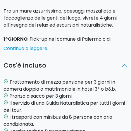
Tra un mare azzurrissimo, paesaggi mozzafiato e
l'accoglienza delle genti del luogo, vivrete 4 giorni
all'insegna del relax ed escursioni naturalistiche.
1°GIORNO
: Pick-up nel comune di Palermo o di
Trapani. Trasferimento al porto di Trapani. Aliscafo
Continua a leggere
per
Levanzo
, la più piccola e meno conosciuta delle
Isole Egadi
. Sistemazione in hotel. Escursione
Cos'è incluso
naturalistica nei sentieri costieri dell’isola, alla
scoperta delle calette più suggestive. Pranzo a sacco.
Cena e Pernottamento a Levanzo.
Trattamento di mezza pensione per 3 giorni in
task_alt
camera doppia o matrimoniale in hotel 3* o b&b.
2°GIORNO
: Colazione. Aliscafo per
Favignana
.
Pranzo a sacco per 3 giorni.
task_alt
Escursione a piedi al
Castello di Santa Caterina
,
Il servizio di una Guida Naturalistica per tutti i giorni
task_alt
sulla sommità dell’isola, oppure in alternativa, giro in
del tour.
bicicletta attorno le più belle baie dell’isola. Pranzo a
I trasporti con minibus da 8 persone con aria
task_alt
sacco. Nel pomeriggio aliscafo per Marettimo, la
condizionata.
perla naturale delle Egadi. Cena e pernottamento a
task_alt