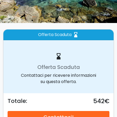
Offerta Scaduta
hourglass_bottom
hourglass_bottom
Offerta Scaduta
Contattaci per ricevere informazioni
su questa offerta.
542€
Totale: