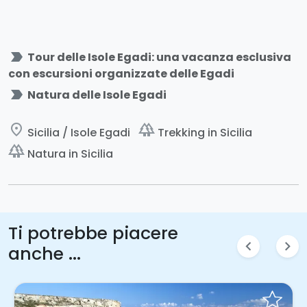
label_important
Tour delle Isole Egadi: una vacanza esclusiva
con escursioni organizzate delle Egadi
label_important
Natura delle Isole Egadi
place
forest
Sicilia / Isole Egadi
Trekking in Sicilia
forest
Natura in Sicilia
Ti potrebbe piacere
chevron_left
chevron_right
anche ...