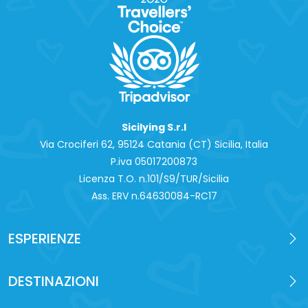
Sicilying S.r.l
Via Crociferi 62, 95124 Catania (CT) Sicilia, Italia
P.iva 0‍5017200873
Licenza T.O. n.101/S9/TUR/Sicilia
Ass. ERV n.64630084-RC17
ESPERIENZE
DESTINAZIONI