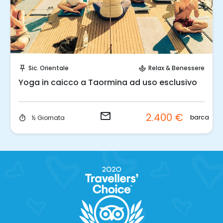
Invia una richiesta!
Sic. Orientale
Relax & Benessere
push_pin
spa
Yoga in caicco a Taormina ad uso esclusivo
email
2.400 €
barca
½ Giornata
timer