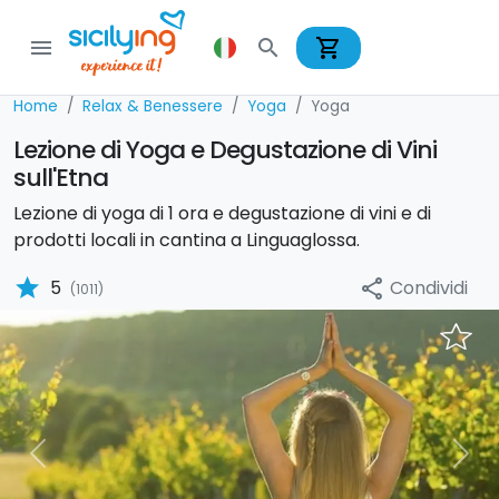
shopping_cart
menu
search
Home
Relax & Benessere
Yoga
Yoga
Lezione di Yoga e Degustazione di Vini
sull'Etna
Lezione di yoga di 1 ora e degustazione di vini e di
prodotti locali in cantina a Linguaglossa.
star
Condividi
5
share
(1011)
Previous
Nex