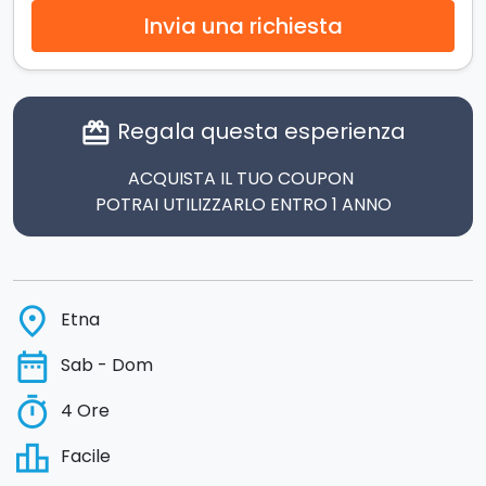
Invia una richiesta
Regala questa esperienza
card_giftcard
ACQUISTA IL TUO COUPON
POTRAI UTILIZZARLO ENTRO 1 ANNO
place
Etna
date_range
Sab - Dom
timer
4 Ore
leaderboard
Facile