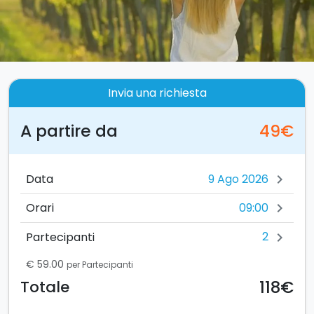
Invia una richiesta
A partire da
49€
Data
chevron_right
09:00
Orari
chevron_right
2
Partecipanti
chevron_right
€ 59.00
per Partecipanti
118€
Totale