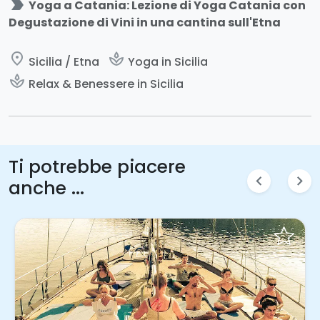
label_important
Yoga a Catania: Lezione di Yoga Catania con
Degustazione di Vini in una cantina sull'Etna
place
spa
Sicilia / Etna
Yoga in Sicilia
spa
Relax & Benessere in Sicilia
Ti potrebbe piacere
chevron_left
chevron_right
anche ...