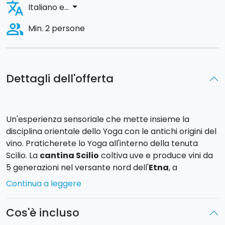
translate
arrow_drop_down
Italiano e...
people_alt
Min. 2 persone
Dettagli dell'offerta
Un'esperienza sensoriale che mette insieme la
disciplina orientale dello Yoga con le antichi origini del
vino. Praticherete lo Yoga all'interno della tenuta
Scilio. La
cantina Scilio
coltiva uve e produce vini da
5 generazioni nel versante nord dell'
Etna
, a
Linguaglossa
.
Continua a leggere
Il maestro Yoga vi guiderà alla pratica di alcune
Cos'è incluso
tecniche di
Pranayama
, esercizi attraverso cui è