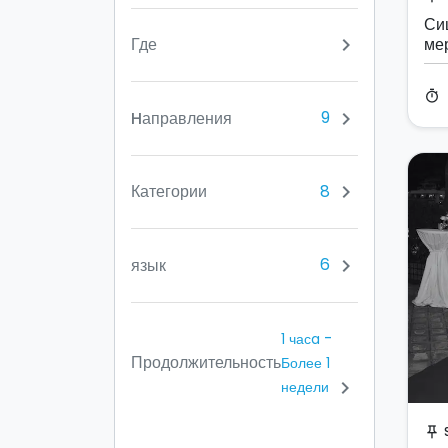
Си
Где
ме
chevron_right
ст
timer
9
Hаправления
chevron_right
8
Категории
chevron_right
6
язык
chevron_right
-
1 часa
Продолжительность
Более 1
chevron_right
недели
push_pin