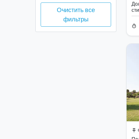
До
Очистить все
ст
фильтры
timer
push_pin