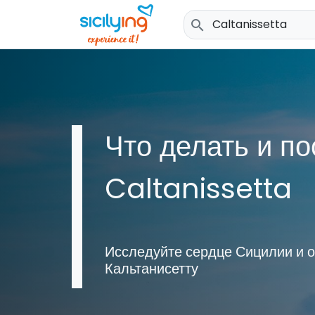
search
Что делать и по
Caltanissetta
Исследуйте сердце Сицилии и о
Кальтанисетту