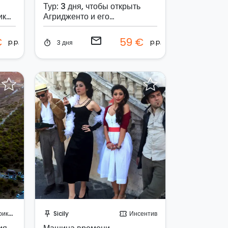
Тур: 3 дня, чтобы открыть
ика
Агридженто и его
окрестности
email
€
59 €
p.p.
p.p.
3 дня
timer
Отправить запрос!
ения
Sicily
Инсентив
push_pin
confirmation_number