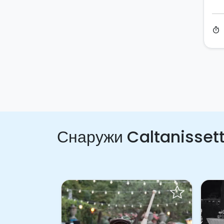
timer
Снаружи Caltanisset