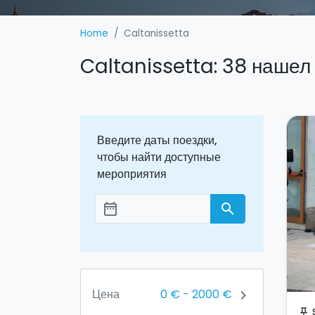
Home
Caltanissetta
Caltanissetta: 38 нашел
Введите даты поездки,
чтобы найти доступные
мероприятия
date_range
search
Aggiungi le date
0 €
-
2000 €
Цена
chevron_right
push_pin