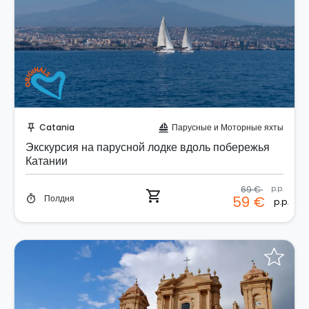
Забронируйте мгновенно!
Catania
Парусные и Моторные яхты
push_pin
sailing
Экскурсия на парусной лодке вдоль побережья
Катании
69 €
p.p.
shopping_cart
Полдня
59 €
timer
p.p.