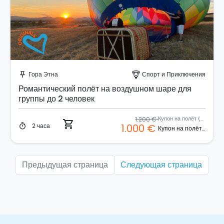
Забронируйте мгновенно!
Гора Этна
Спорт и Приключения
push_pin
paragliding
Романтический полёт на воздушном шаре для
группы до 2 человек
1.200 €
Купон на полёт (2 человека)
shopping_cart
2 часа
1.000 €
timer
Купон на полёт (2 человека)
Предыдущая страница
Следующая страница