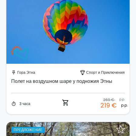
Забронируйте мгновенно!
Гора Этна
Спорт и Приключения
push_pin
paragliding
Полет на воздушном шаре у подножия Этны
269 €
p.p.
shopping_cart
3 часа
219 €
timer
p.p.
ПРЕДЛОЖЕНИЕ