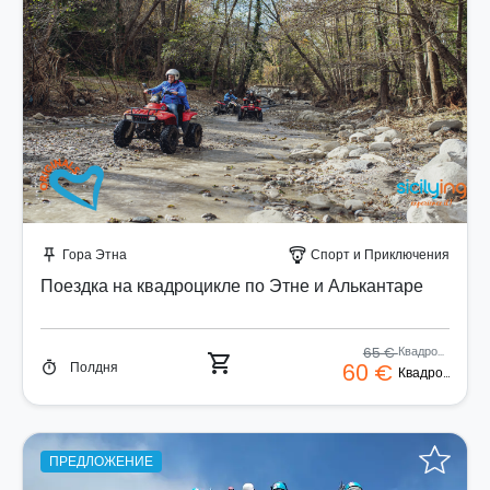
Забронируйте мгновенно!
Гора Этна
Спорт и Приключения
push_pin
paragliding
Поездка на квадроцикле по Этне и Алькантаре
65 €
Квадроцикл
shopping_cart
Полдня
60 €
timer
Квадроцикл
ПРЕДЛОЖЕНИЕ