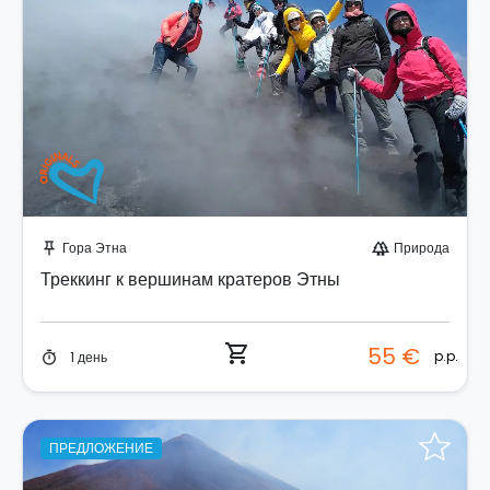
Забронируйте мгновенно!
Гора Этна
Природа
push_pin
forest
Треккинг к вершинам кратеров Этны
shopping_cart
55 €
p.p.
1 день
timer
ПРЕДЛОЖЕНИЕ