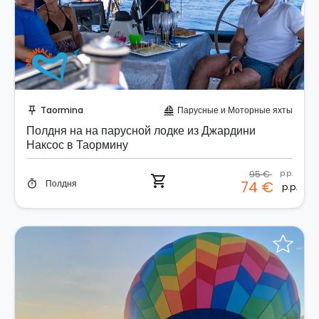
Забронируйте мгновенно!
Taormina
Парусные и Моторные яхты
push_pin
sailing
Полдня на на парусной лодке из Джардини
Наксос в Таормину
95 €
p.p.
shopping_cart
Полдня
74 €
timer
p.p.