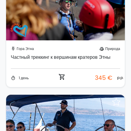
Забронируйте мгновенно!
Гора Этна
Природа
push_pin
forest
Частный треккинг к вершинам кратеров Этны
shopping_cart
345 €
p.p.
1 день
timer