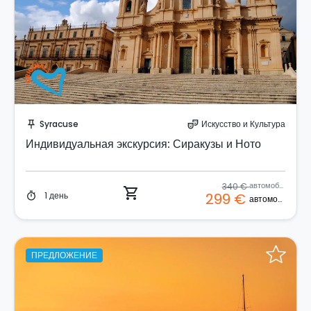
Забронируйте мгновенно!
Syracuse
Искусство и Культура
push_pin
theater_comedy
Индивидуальная экскурсия: Сиракузы и Ното
340 €
автомобиль
shopping_cart
1 день
299 €
timer
автомобиль
ПРЕДЛОЖЕНИЕ