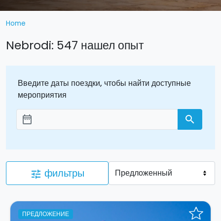
Home
Nebrodi: 547 нашел опыт
Введите даты поездки, чтобы найти доступные
мероприятия
date_range
search
Aggiungi le date
фильтры
tune
ПРЕДЛОЖЕНИЕ