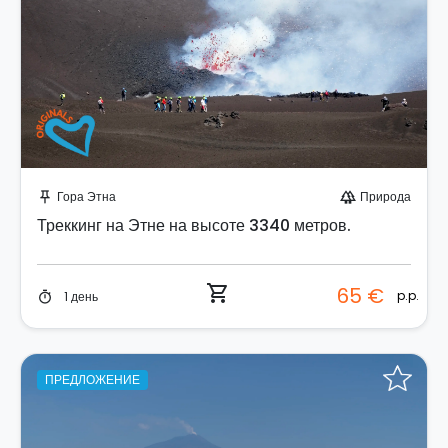
Забронируйте мгновенно!
Гора Этна
Природа
push_pin
forest
Треккинг на Этне на высоте 3340 метров.
shopping_cart
65 €
p.p.
1 день
timer
ПРЕДЛОЖЕНИЕ