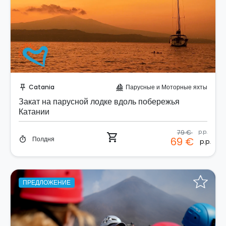
Забронируйте мгновенно!
Catania
Парусные и Моторные яхты
push_pin
sailing
Закат на парусной лодке вдоль побережья
Катании
79 €
p.p.
shopping_cart
Полдня
69 €
timer
p.p.
ПРЕДЛОЖЕНИЕ