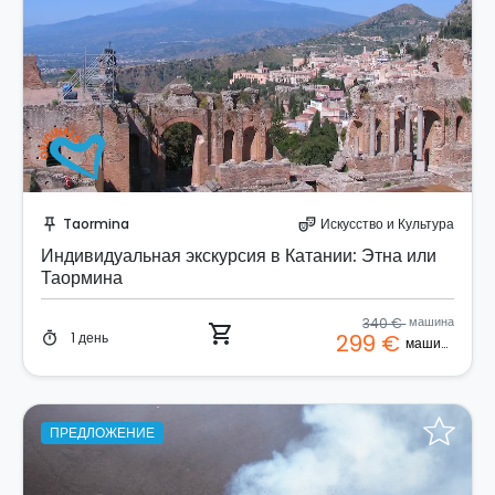
Забронируйте мгновенно!
Taormina
Искусство и Культура
push_pin
theater_comedy
Индивидуальная экскурсия в Катании: Этна или
Таормина
340 €
машина
shopping_cart
1 день
299 €
timer
машина
ПРЕДЛОЖЕНИЕ