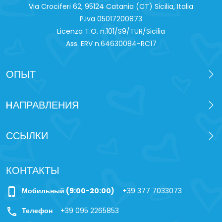
Via Crociferi 62, 95124 Catania (CT) Sicilia, Italia
P.iva 0‍5017200873
Licenza T.O. n.101/S9/TUR/Sicilia
Ass. ERV n.64630084-RC17
ОПЫТ
HАПРАВЛЕНИЯ
ССЫЛКИ
КОНТАКТЫ
phone_iphone
Мобильный (9:00-20:00)
+39 377 7033073
call
Телефон
+39 095 2265853