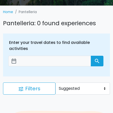
Home
Pantelleria
Pantelleria: 0 found experiences
Enter your travel dates to find available
activities
date_range
search
Add dates
Filters
tune