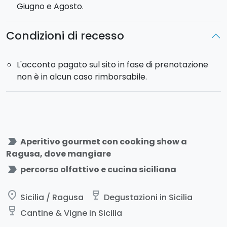
Giugno e Agosto.
Condizioni di recesso
L'acconto pagato sul sito in fase di prenotazione
non è in alcun caso rimborsabile.
label_important
Aperitivo gourmet con cooking show a
Ragusa, dove mangiare
label_important
percorso olfattivo e cucina siciliana
place
wine_bar
Sicilia / Ragusa
Degustazioni in Sicilia
wine_bar
Cantine & Vigne in Sicilia