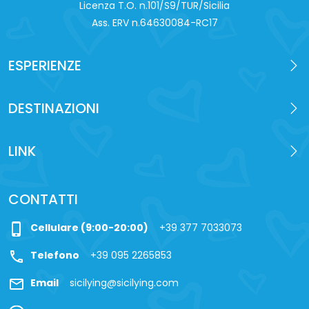
Licenza T.O. n.101/S9/TUR/Sicilia
Ass. ERV n.64630084-RC17
ESPERIENZE
DESTINAZIONI
LINK
CONTATTI
phone_iphone
Cellulare (9:00-20:00)
+39 377 7033073
call
Telefono
+39 095 2265853
mail
Email
sicilying@sicilying.com