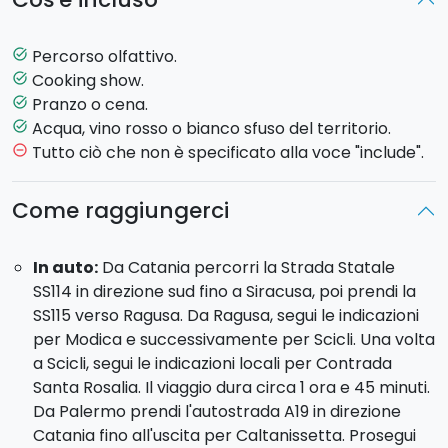
aromatiche
: officinali ed ornamentali coltivate. Ne
scoprirete tutte le peculiarità toccandole,
odorandole e gustandole.
Percorso olfattivo.
task_alt
Seguirà il Cooking Show con una
dimostrazione
Cooking show.
task_alt
culinaria
, condotta da uno Chef professionista, in cui
Pranzo o cena.
task_alt
verranno realizzate due ricette utilizzando i prodotti
Acqua, vino rosso o bianco sfuso del territorio.
task_alt
stagionali dell'orto in abbinamento con le erbe
Tutto ciò che non è specificato alla voce "include".
remove_circle_outline
aromatiche: "Cavatti alla norma" e "Pisci fritti ri terra"
(pesce fritto di terra). Il tutto immersi in uno
Come raggiungerci
splendido giardino sotto un pergolato di passiflora
con una favolosa vista sul mare.
In auto:
Da Catania percorri la Strada Statale
SS114 in direzione sud fino a Siracusa, poi prendi la
Tappa finale è il
pranzo o la cena
realizzati con
SS115 verso Ragusa. Da Ragusa, segui le indicazioni
prodotti dell'orto ed un mix di erbe aromatiche. Il
per Modica e successivamente per Scicli. Una volta
menù verrà deciso in base alla disponibilità stagionale
a Scicli, segui le indicazioni locali per Contrada
e sarà composto da "
pisci fritti ri terra
", salvia in
Santa Rosalia. Il viaggio dura circa 1 ora e 45 minuti.
pastella, cavati alla norma, olive nere, formaggi locali
Da Palermo prendi l'autostrada A19 in direzione
in abbinamento a marmellate, dessert.
Catania fino all'uscita per Caltanissetta. Prosegui