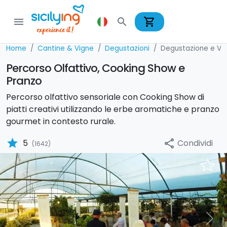
shopping_cart
menu
search
Home
Cantine & Vigne
Degustazioni
Degustazione e Vis
Percorso Olfattivo, Cooking Show e
Pranzo
Percorso olfattivo sensoriale con Cooking Show di
piatti creativi utilizzando le erbe aromatiche e pranzo
gourmet in contesto rurale.
star
Condividi
5
share
(1642)
Previous
Nex