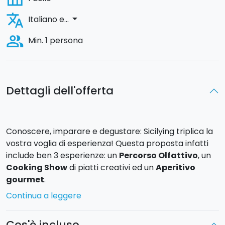
translate
arrow_drop_down
Italiano e...
people_alt
Min. 1 persona
Dettagli dell'offerta
Conoscere, imparare e degustare: Sicilying triplica la
vostra voglia di esperienza! Questa proposta infatti
include ben 3 esperienze: un
Percorso Olfattivo
, un
Cooking Show
di piatti creativi ed un
Aperitivo
gourmet
.
Continua a leggere
L'esperienza si svolge presso l'azienda agricola dove
una guida d'eccezione mostrerà le diverse
piante
Cos'è incluso