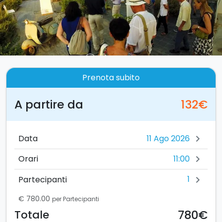
Prenota subito
A partire da
132€
Data
chevron_right
11:00
Orari
chevron_right
1
Partecipanti
chevron_right
€ 780.00
per Partecipanti
780€
Totale