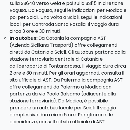
sulla SS640 verso Gela e poi sulla SS115 in direzione
Durata
: 4 ore circa.
Ragusa. Da Ragusa, segui le indicazioni per Modica e
Orario
: ore 11:00 nei mesi da Novembre a Marzo; ore
poi per Scicli. Una volta a Scicli, segui le indicazioni
11:00 o 16:30 nei mesi di Aprile, Maggio, Settembre ed
locali per Contrada Santa Rosalia. Il viaggio dura
Ottobre; ore 18:00 da Giugno ad Agosto.
circa 3 ore e 30 minuti.
In autobus:
Da Catania la compagnia AST
(Azienda Siciliana Trasporti) offre collegamenti
diretti da Catania a Scicli. Gli autobus partono dalla
stazione ferroviaria centrale di Catania e
dall'aeroporto di Fontanarossa. Il viaggio dura circa
2 ore e 30 minuti. Per gli orari aggiornati, consulta il
sito ufficiale di AST. Da Palermo la compagnia AST
offre collegamenti da Palermo a Modica con
partenza da via Paolo Balsamo (adiacente alla
stazione ferroviaria). Da Modica, è possibile
prendere un autobus locale per Scicli. Il viaggio
complessivo dura circa 5 ore. Per gli orari e le
coincidenze, consulta il sito ufficiale di AST.