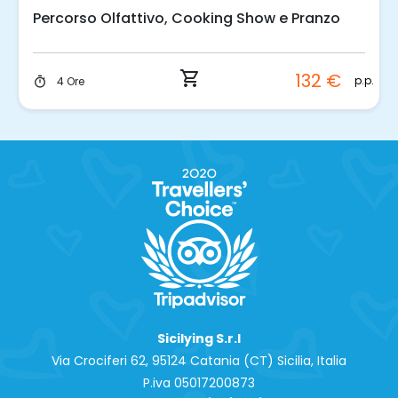
Percorso Olfattivo, Cooking Show e Pranzo
shopping_cart
132 €
p.p.
4 Ore
timer
Sicilying S.r.l
Via Crociferi 62, 95124 Catania (CT) Sicilia, Italia
P.iva 0‍5017200873