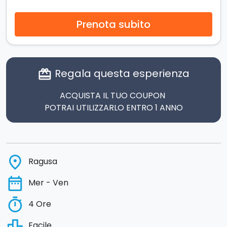
Prenota subito
Regala questa esperienza
card_giftcard
ACQUISTA IL TUO COUPON
POTRAI UTILIZZARLO ENTRO 1 ANNO
place
Ragusa
date_range
Mer - Ven
timer
4 Ore
leaderboard
Facile