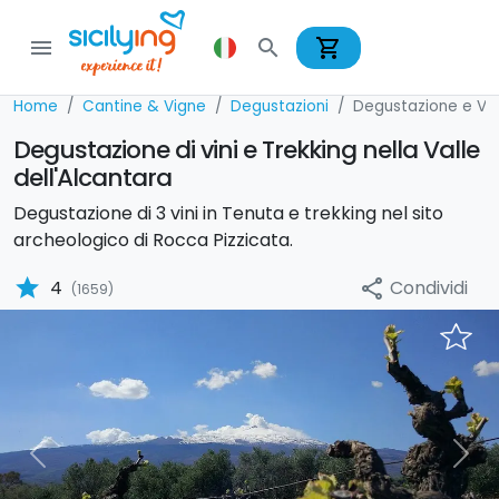
shopping_cart
menu
search
Home
Cantine & Vigne
Degustazioni
Degustazione e Vis
Degustazione di vini e Trekking nella Valle
dell'Alcantara
Degustazione di 3 vini in Tenuta e trekking nel sito
archeologico di Rocca Pizzicata.
star
Condividi
4
share
(1659)
Previous
Nex