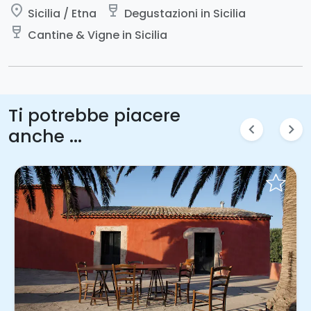
place
wine_bar
Sicilia / Etna
Degustazioni in Sicilia
wine_bar
Cantine & Vigne in Sicilia
Ti potrebbe piacere
chevron_left
chevron_right
anche ...