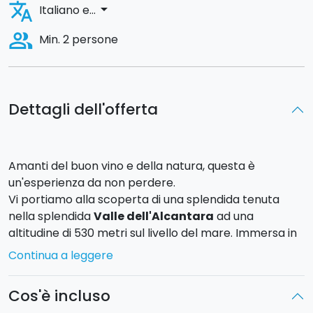
translate
arrow_drop_down
Italiano e...
people_alt
Min. 2 persone
Dettagli dell'offerta
Amanti del buon vino e della natura, questa è
un'esperienza da non perdere.
Vi portiamo alla scoperta di una splendida tenuta
nella splendida
Valle dell'Alcantara
ad una
altitudine di 530 metri sul livello del mare. Immersa in
un
bosco di querce e cerro
, nella
Tenuta Rustica
Continua a leggere
vengono prodotti olio extravergine di oliva da uliveti
secolari di varietà autoctona "Nocellara Etnea” e vino
Cos'è incluso
derivante dal vitigno “Nerello Mascalese".