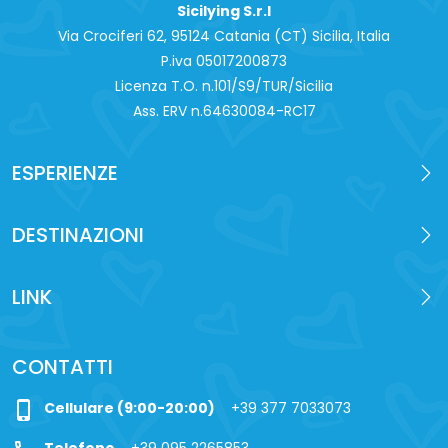
Sicilying S.r.l
Via Crociferi 62, 95124 Catania (CT) Sicilia, Italia
P.iva 0‍5017200873
Licenza T.O. n.101/S9/TUR/Sicilia
Ass. ERV n.64630084-RC17
ESPERIENZE
DESTINAZIONI
LINK
CONTATTI
phone_iphone
Cellulare (9:00-20:00)
+39 377 7033073