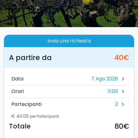
Invia una richiesta
A partire da
40€
Data
chevron_right
11:00
Orari
chevron_right
2
Partecipanti
chevron_right
€ 40.00
per Partecipanti
80€
Totale