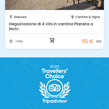
Prenota Subito!
Siracusa
Cantine & Vigne
push_pin
wine_bar
Degustazione di 4 Vini in cantina Planeta a
Noto
shopping_cart
55 €
p.p.
1 Ora
timer