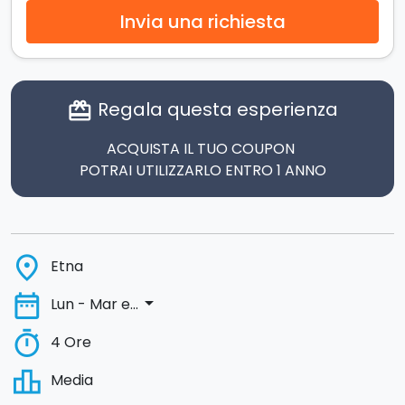
Invia una richiesta
Regala questa esperienza
card_giftcard
ACQUISTA IL TUO COUPON
POTRAI UTILIZZARLO ENTRO 1 ANNO
place
Etna
date_range
arrow_drop_down
Lun - Mar e...
timer
4 Ore
leaderboard
Media