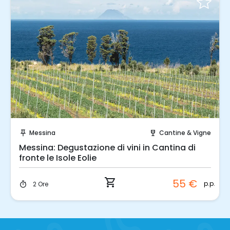
Prenota Subito!
Messina
Cantine & Vigne
push_pin
wine_bar
Messina: Degustazione di vini in Cantina di
fronte le Isole Eolie
shopping_cart
55 €
p.p.
2 Ore
timer