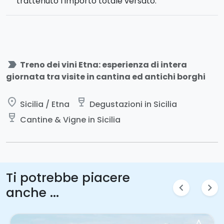
trattenuto l’importo totale versato.
label_important
Treno dei vini Etna: esperienza di intera
giornata tra visite in cantina ed antichi borghi
place
wine_bar
Sicilia / Etna
Degustazioni in Sicilia
wine_bar
Cantine & Vigne in Sicilia
Ti potrebbe piacere
chevron_left
chevron_right
anche ...