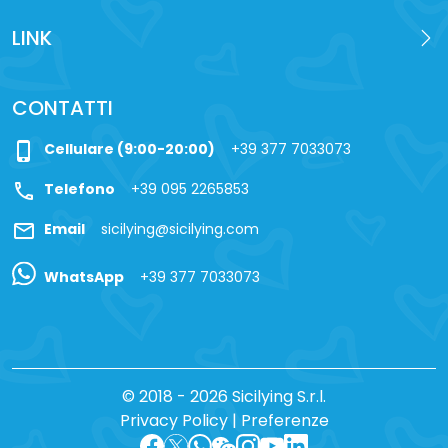
LINK
CONTATTI
phone_iphone
Cellulare (9:00-20:00)
+39 377 7033073
call
Telefono
+39 095 2265853
mail
Email
sicilying@sicilying.com
WhatsApp
+39 377 7033073
© 2018 - 2026 Sicilying S.r.l.
Privacy Policy
|
Preferenze