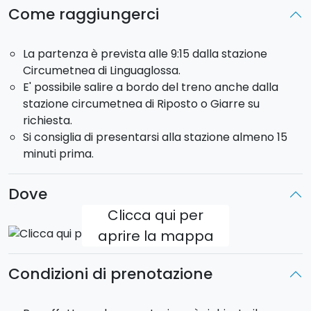
La partenza è prevista alle 9:15 dalla stazione
Come raggiungerci
Circumetnea di Linguaglossa.
Se preferite, è
possibile salire a bordo del treno anche dalla stazione
La partenza è prevista alle 9:15 dalla stazione
circumetnea di Riposto o Giarre su richiesta.
Circumetnea di Linguaglossa.
Si consiglia di presentarsi alla stazione almeno 15
E' possibile salire a bordo del treno anche dalla
minuti prima.
stazione circumetnea di Riposto o Giarre su
richiesta.
Le 2 cantine incluse nell'itinerario si trovano tra
Si consiglia di presentarsi alla stazione almeno 15
Linguaglossa, Castiglione di Sicilia e Randazzo
e
minuti prima.
varieranno di volta in volta.
Dove
Clicca qui per
aprire la mappa
Condizioni di prenotazione