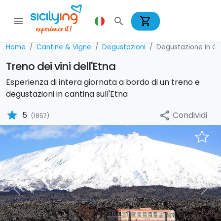
shopping_cart
menu
search
Home
Cantine & Vigne
Degustazioni
Degustazione in Ca
Treno dei vini dell'Etna
Esperienza di intera giornata a bordo di un treno e
degustazioni in cantina sull'Etna
star
Condividi
5
share
(1857)
Previous
Nex