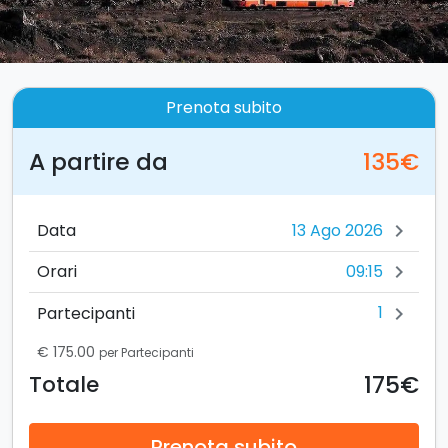
Prenota subito
A partire da
135€
Data
chevron_right
09:15
Orari
chevron_right
1
Partecipanti
chevron_right
€ 175.00
per Partecipanti
175€
Totale
Prenota subito