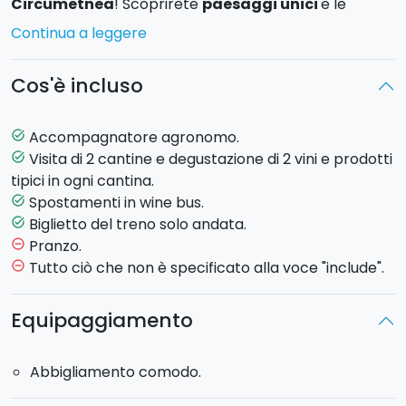
Circumetnea
! Scoprirete
paesaggi unici
e le
migliori cantine tra le strade del Vino dell'Etna.
Continua a leggere
Ecco il programma della giornata:
Cos'è incluso
09:00 -
Meeting Point e Partenza:
Partenza in treno
dalla stazione di Linguaglossa.
Accompagnatore agronomo.
task_alt
10:05 -
Arrivo a Randazzo
e trasferimento alle
Visita di 2 cantine e degustazione di 2 vini e prodotti
task_alt
cantine con il Wine Bus.
tipici in ogni cantina.
10:30 -
Visita di un Borgo Storico
e breve coffee
Spostamenti in wine bus.
task_alt
break.
Biglietto del treno solo andata.
task_alt
12:00 -
Visita della Prima Cantina:
Visita e
Pranzo.
remove_circle_outline
degustazione di due vini e di prodotti locali.
Tutto ciò che non è specificato alla voce "include".
remove_circle_outline
14:00 -
Visita della Seconda Cantina:
Visita e
degustazione di due vini e di prodotti locali.
Equipaggiamento
16:00
-
Rientro.
Abbigliamento comodo.
Il treno dei vini dell'Etna è disponibile ogni
giovedì e
sabato.