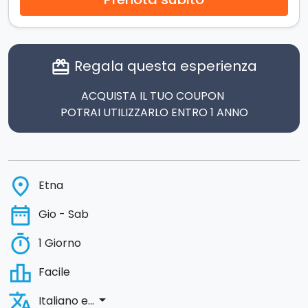
Regala questa esperienza
card_giftcard
ACQUISTA IL TUO COUPON
POTRAI UTILIZZARLO ENTRO 1 ANNO
place
Etna
date_range
Gio - Sab
timer
1 Giorno
leaderboard
Facile
translate
arrow_drop_down
Italiano e...