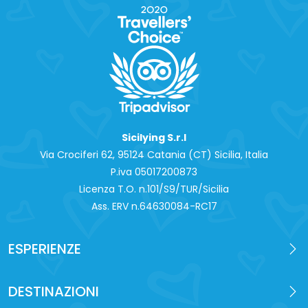
Sicilying S.r.l
Via Crociferi 62, 95124 Catania (CT) Sicilia, Italia
P.iva 0‍5017200873
Licenza T.O. n.101/S9/TUR/Sicilia
Ass. ERV n.64630084-RC17
ESPERIENZE
DESTINAZIONI