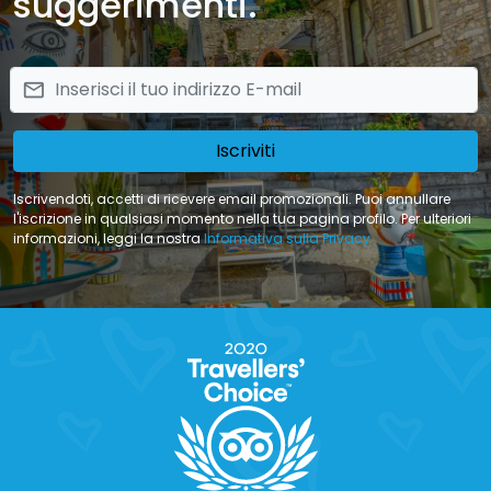
suggerimenti.
email
Iscriviti
Iscrivendoti, accetti di ricevere email promozionali. Puoi annullare
l'iscrizione in qualsiasi momento nella tua pagina profilo. Per ulteriori
informazioni, leggi la nostra
Informativa sulla Privacy