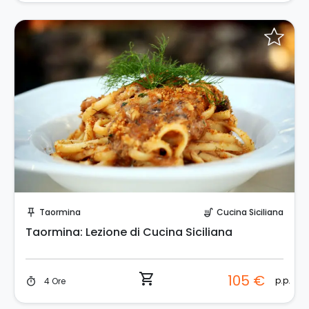
Prenota Subito!
Taormina
Cucina Siciliana
push_pin
soup_kitchen
Taormina: Lezione di Cucina Siciliana
shopping_cart
105 €
p.p.
4 Ore
timer