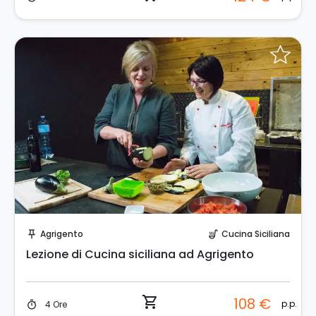
Prenota Subito!
Agrigento
Cucina Siciliana
push_pin
soup_kitchen
Lezione di Cucina siciliana ad Agrigento
shopping_cart
108 €
p.p.
4 Ore
timer