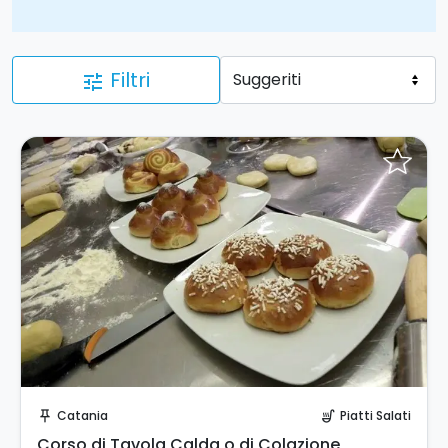
Filtri
tune
Prenota Subito!
Catania
Piatti Salati
push_pin
soup_kitchen
Corso di Tavola Calda o di Colazione