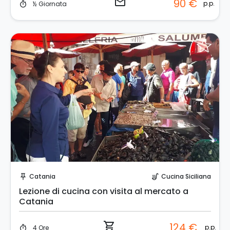
email
90 €
p.p.
½ Giornata
timer
Prenota Subito!
Catania
Cucina Siciliana
push_pin
soup_kitchen
Lezione di cucina con visita al mercato a
Catania
shopping_cart
124 €
p.p.
4 Ore
timer