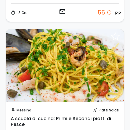
email
55 €
p.p.
3 Ore
timer
Invia una richiesta!
Messina
Piatti Salati
push_pin
soup_kitchen
A scuola di cucina: Primi e Secondi piatti di
Pesce