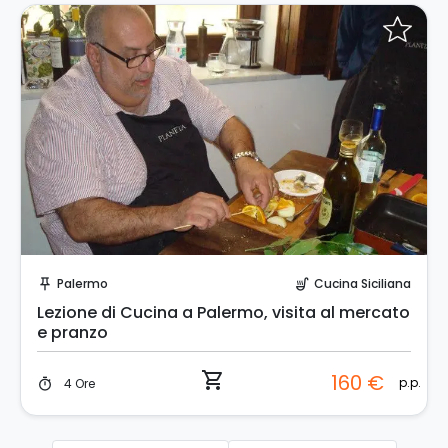
Prenota Subito!
Palermo
Cucina Siciliana
push_pin
soup_kitchen
Lezione di Cucina a Palermo, visita al mercato
e pranzo
shopping_cart
160 €
p.p.
4 Ore
timer