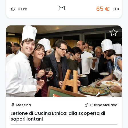
email
65 €
p.p.
3 Ore
timer
Invia una richiesta!
Messina
Cucina Siciliana
push_pin
soup_kitchen
Lezione di Cucina Etnica: alla scoperta di
sapori lontani