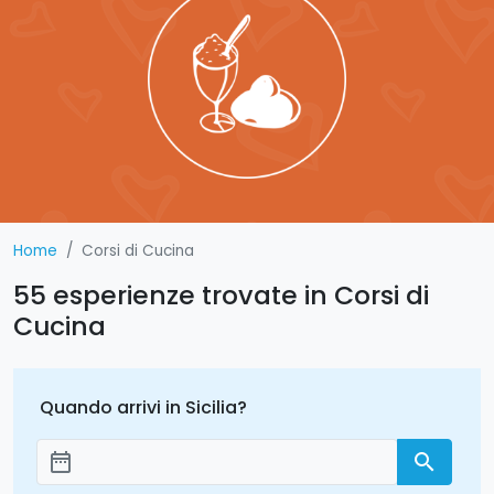
Home
Corsi di Cucina
55 esperienze trovate in Corsi di
Cucina
Quando arrivi in Sicilia?
date_range
search
Aggiungi le date