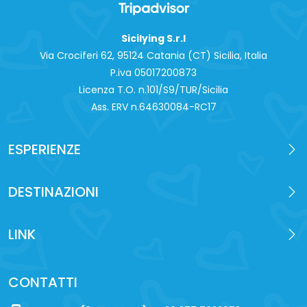
Sicilying S.r.l
Via Crociferi 62, 95124 Catania (CT) Sicilia, Italia
P.iva 0‍5017200873
Licenza T.O. n.101/S9/TUR/Sicilia
Ass. ERV n.64630084-RC17
ESPERIENZE
DESTINAZIONI
LINK
CONTATTI