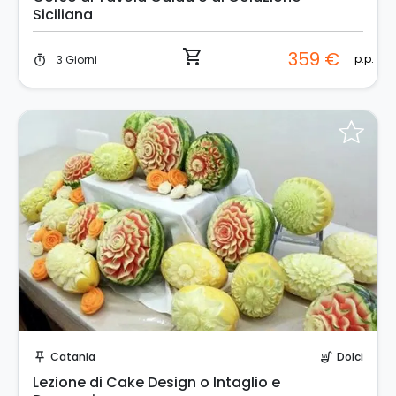
Siciliana
shopping_cart
359 €
p.p.
3 Giorni
timer
Invia una richiesta!
Catania
Dolci
push_pin
soup_kitchen
Lezione di Cake Design o Intaglio e