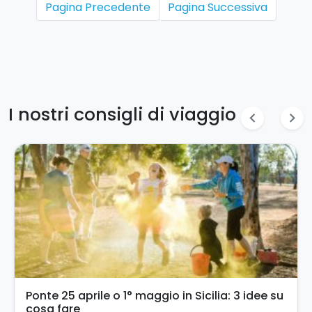
Pagina Precedente
Pagina Successiva
I nostri consigli di viaggio
chevron_left
chevron_right
Turismo accessibile in Sicilia: un’esperienza
per tutti