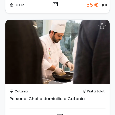
email
55 €
p.p.
3 Ore
timer
Invia una richiesta!
Catania
Piatti Salati
push_pin
soup_kitchen
Personal Chef a domicilio a Catania