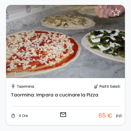
Invia una richiesta!
Taormina
Piatti Salati
push_pin
soup_kitchen
Taormina: Impara a cucinare la Pizza
email
65 €
p.p.
4 Ore
timer