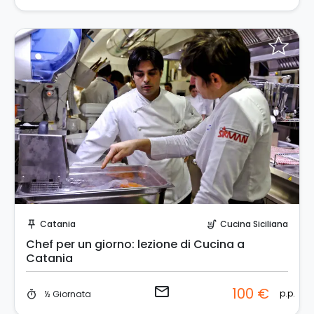
Invia una richiesta!
Catania
Cucina Siciliana
push_pin
soup_kitchen
Chef per un giorno: lezione di Cucina a
Catania
email
100 €
p.p.
½ Giornata
timer