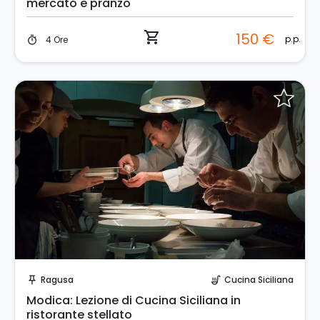
mercato e pranzo
shopping_cart
150 €
p.p.
4 Ore
timer
Invia una richiesta!
Ragusa
Cucina Siciliana
push_pin
soup_kitchen
Modica: Lezione di Cucina Siciliana in
ristorante stellato