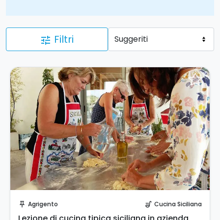
Filtri
tune
Invia una richiesta!
Agrigento
Cucina Siciliana
push_pin
soup_kitchen
Lezione di cucina tipica siciliana in azienda