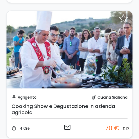
Invia una richiesta!
Agrigento
Cucina Siciliana
push_pin
soup_kitchen
Cooking Show e Degustazione in azienda
agricola
email
70 €
p.p.
4 Ore
timer