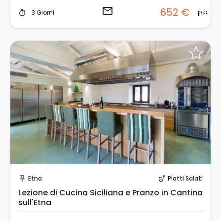
email
652 €
p.p.
3 Giorni
timer
Prenota Subito!
Etna
Piatti Salati
push_pin
soup_kitchen
Lezione di Cucina Siciliana e Pranzo in Cantina
sull'Etna