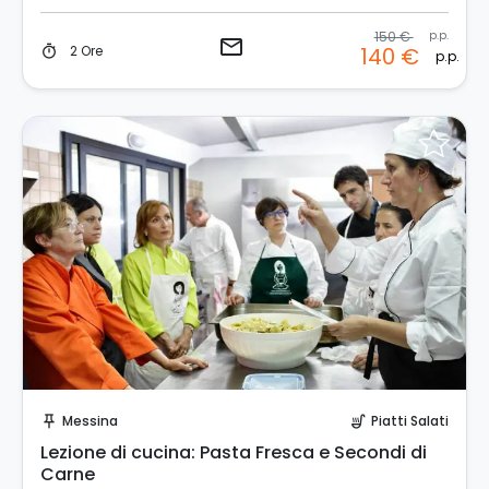
150 €
p.p.
email
2 Ore
140 €
timer
p.p.
Invia una richiesta!
Messina
Piatti Salati
push_pin
soup_kitchen
Lezione di cucina: Pasta Fresca e Secondi di
Carne