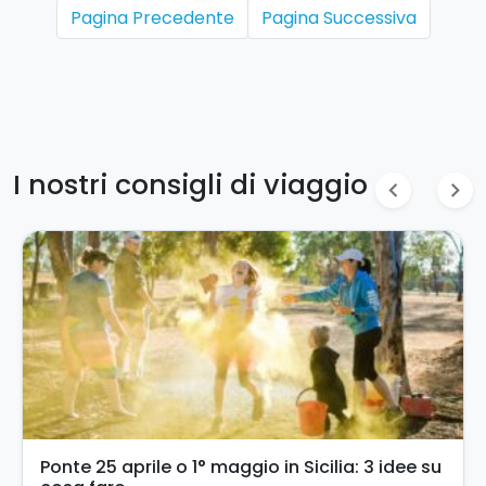
Pagina Precedente
Pagina Successiva
I nostri consigli di viaggio
chevron_left
chevron_right
Turismo accessibile in Sicilia: un’esperienza