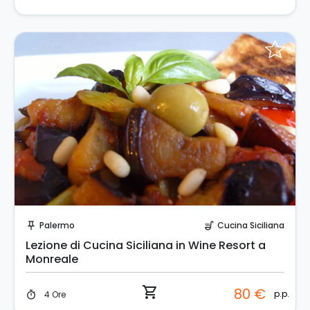
Prenota Subito!
Palermo
Cucina Siciliana
push_pin
soup_kitchen
Lezione di Cucina Siciliana in Wine Resort a
Monreale
shopping_cart
80 €
p.p.
4 Ore
timer