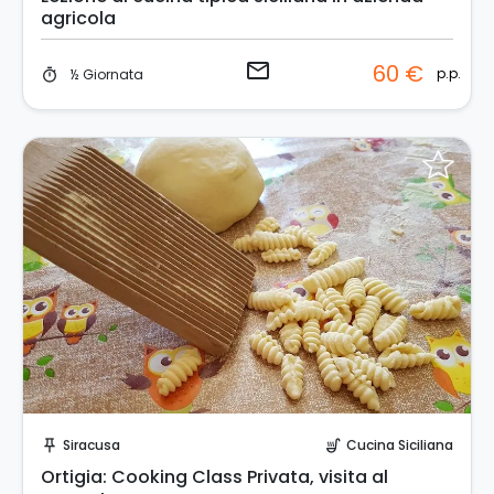
agricola
email
60 €
p.p.
½ Giornata
timer
Prenota Subito!
Siracusa
Cucina Siciliana
push_pin
soup_kitchen
Ortigia: Cooking Class Privata, visita al