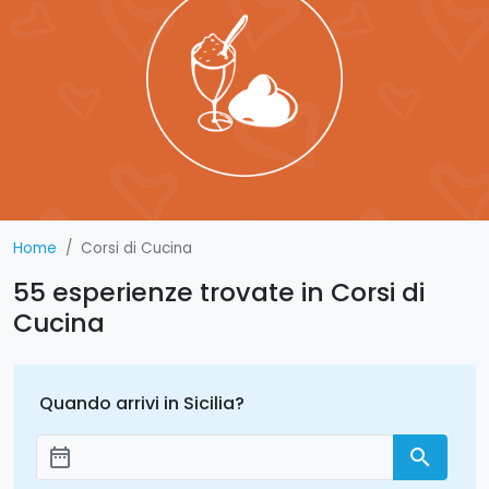
Home
Corsi di Cucina
55 esperienze trovate in Corsi di
Cucina
Quando arrivi in Sicilia?
date_range
search
Aggiungi le date