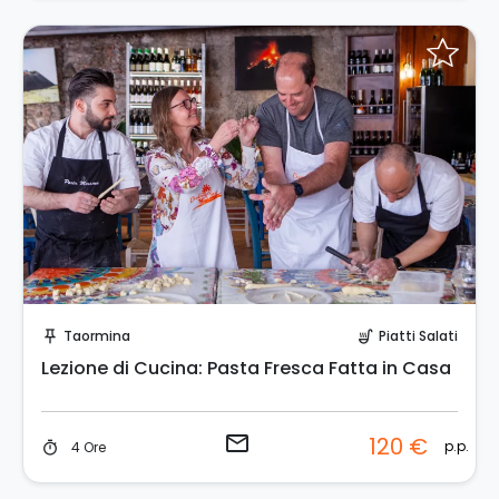
Invia una richiesta!
Taormina
Piatti Salati
push_pin
soup_kitchen
Lezione di Cucina: Pasta Fresca Fatta in Casa
email
120 €
p.p.
4 Ore
timer