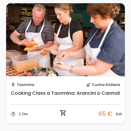
Prenota Subito!
Taormina
Cucina Siciliana
push_pin
soup_kitchen
Cooking Class a Taormina: Arancini o Cannoli
shopping_cart
65 €
p.p.
2 Ore
timer