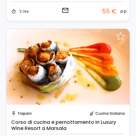
email
55 €
p.p.
3 Ore
timer
Invia una richiesta!
Trapani
Cucina Siciliana
push_pin
soup_kitchen
Corso di cucina e pernottamento in Luxury
Wine Resort a Marsala