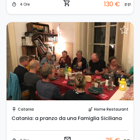
shopping_cart
130 €
p.p.
4 Ore
timer
Invia una richiesta!
Catania
Home Restaurant
push_pin
soup_kitchen
Catania: a pranzo da una Famiglia Siciliana
email