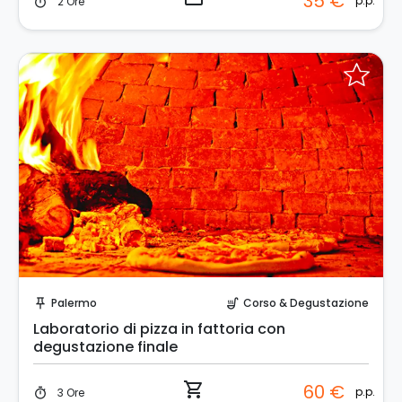
35 €
p.p.
2 Ore
timer
Prenota Subito!
Palermo
Corso & Degustazione
push_pin
soup_kitchen
Laboratorio di pizza in fattoria con
degustazione finale
shopping_cart
60 €
p.p.
3 Ore
timer