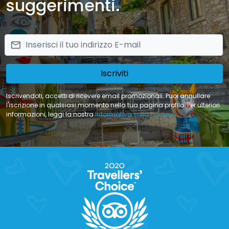
suggerimenti.
email
Iscriviti
Iscrivendoti, accetti di ricevere email promozionali. Puoi annullare
l'iscrizione in qualsiasi momento nella tua pagina profilo. Per ulteriori
informazioni, leggi la nostra
Informativa sulla Privacy