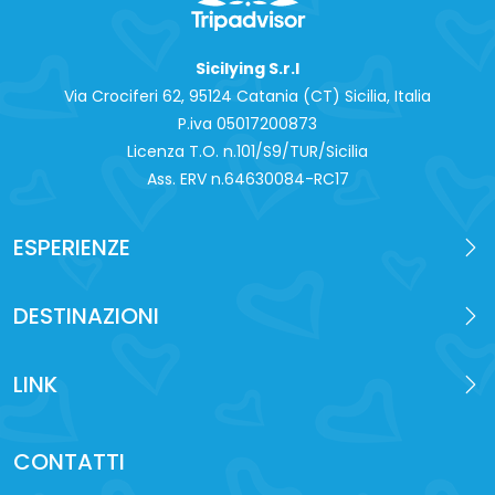
Sicilying S.r.l
Via Crociferi 62, 95124 Catania (CT) Sicilia, Italia
P.iva 0‍5017200873
Licenza T.O. n.101/S9/TUR/Sicilia
Ass. ERV n.64630084-RC17
ESPERIENZE
DESTINAZIONI
LINK
CONTATTI