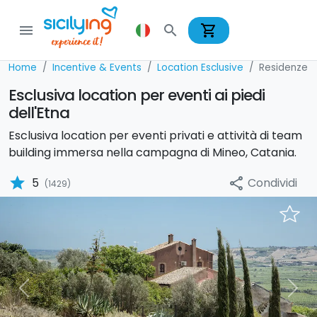
shopping_cart
menu
search
Home
Incentive & Events
Location Esclusive
Residenze 
Esclusiva location per eventi ai piedi
dell'Etna
Esclusiva location per eventi privati e attività di team
building immersa nella campagna di Mineo, Catania.
star
Condividi
5
share
(1429)
Previous
Nex