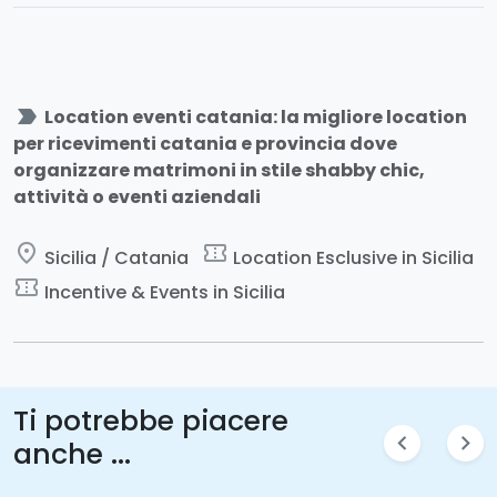
Ogni evento da voi richiesto, verrà personalizzato nei
minimi dettagli. La masseria è in grado di accogliere
comodamente sino 100 persone
sedute, all'interno
dell'antico granaio.
label_important
Location eventi catania: la migliore location
per ricevimenti catania e provincia dove
organizzare matrimoni in stile shabby chic,
attività o eventi aziendali
place
confirmation_number
Sicilia / Catania
Location Esclusive in Sicilia
confirmation_number
Incentive & Events in Sicilia
Ti potrebbe piacere
chevron_left
chevron_right
anche ...