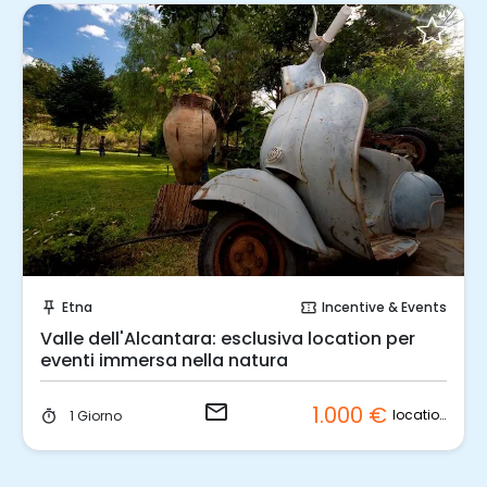
Invia una richiesta!
Etna
Incentive & Events
push_pin
confirmation_number
Valle dell'Alcantara: esclusiva location per
eventi immersa nella natura
email
1.000 €
.
location
1 Giorno
timer