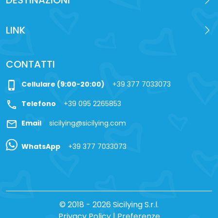
DESTINAZIONI
LINK
CONTATTI
phone_iphone
Cellulare (9:00-20:00)
+39 377 7033073
call
Telefono
+39 095 2265853
mail
Email
sicilying@sicilying.com
WhatsApp
+39 377 7033073
© 2018 - 2026 Sicilying S.r.l.
Privacy Policy
|
Preferenze