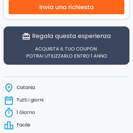
Invia una richiesta
Regala questa esperienza
card_giftcard
ACQUISTA IL TUO COUPON
POTRAI UTILIZZARLO ENTRO 1 ANNO
place
Catania
date_range
Tutti i giorni
timer
1 Giorno
leaderboard
Facile