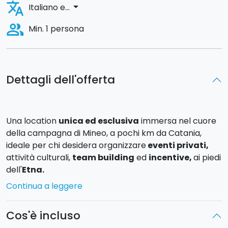
translate
arrow_drop_down
Italiano e...
people_alt
Min. 1 persona
Dettagli dell'offerta
Una location
unica ed esclusiva
immersa nel cuore
della campagna di Mineo, a pochi km da Catania,
ideale per chi desidera organizzare
eventi privati,
attività culturali,
team building
ed
incentive,
ai piedi
dell'
Etna.
Continua a leggere
Si tratta di una
tenuta privata
, all'interno della quale
si trovano un'antica masseria con il suo vecchio
Cos'è incluso
granaio, la stanza che un tempo era della maestra,