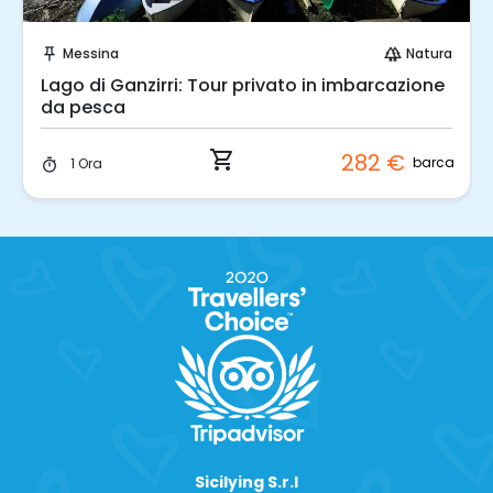
Prenota Subito!
Messina
Natura
push_pin
forest
Lago di Ganzirri: Tour privato in imbarcazione
da pesca
shopping_cart
282 €
barca
1 Ora
timer
Sicilying S.r.l