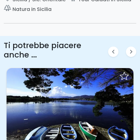
forest
Natura in Sicilia
Ti potrebbe piacere
chevron_left
chevron_right
anche ...