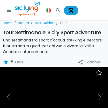
shopping_cart
menu
search
Home
Natura
Tour Guidati
Tour
Tour Settimanale: Sicily Sport Adventure
Una settimana tra sport d'acqua, trekking e percorsi
fuori strada in Quad. Per chi vuole vivere la Sicilia
Orientale intensamente.
star
Condividi
5
share
(252)
Previous
Nex