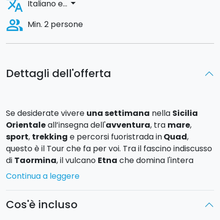
translate
arrow_drop_down
Italiano e...
people_alt
Min. 2 persone
Dettagli dell'offerta
Se desiderate vivere
una settimana
nella
Sicilia
Orientale
all’insegna dell'
avventura
, tra
mare
,
sport
,
trekking
e percorsi fuoristrada in
Quad
,
questo è il Tour che fa per voi. Tra il fascino indiscusso
di
Taormina
, il vulcano
Etna
che domina l'intera
costa orientale e la baia incontaminata di
Giardini
Continua a leggere
Naxos
, godrete di scenari unici.
Cos'è incluso
1° Giorno
:
Arrivo
all’aeroporto di Catania e
trasferimento presso la struttura ricettiva a