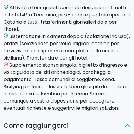
Taormina.
Attività e tour guidati come da descrizione, 6 notti
task_alt
2° Giorno
:
Tour Etna
e degustazione di vini in
in hotel 4* a Taormina, pick-up da e per l'aeroporto di
cantina
.
Catania e tutti i trasferimenti giornalieri da e per
In mattinata visita guidata del versante nord dell’Etna
l'hotel.
e di una grotta di scorrimento lavico. Dopo
Sistemazione in camera doppia (colazione inclusa),
task_alt
l’escursione, sarete accompagnati presso una
pranzi (selezionate per voi le migliori location per
Cantina vinicola per un light lunch con degustazione
farvi vivere un’esperienza completa della cucina
di vini dell’Etna accompagnati da prodotti tipici locali.
siciliana), Transfer da e per gli hotel.
3° Giorno
:
Escursione in quad, Montagna Grande
.
Supplemento stanza singola, biglietto d’ingresso e
remove_circle_outline
Raggiungerete il Parco del fiume Alcantara per
visita guidata dei siti archeologici, parcheggi a
un’escursione alla scoperta della valle dei Peloritani.
pagamento. Tasse comunali di soggiorno, cena.
L'intero percorso è su strada sterrata e dura circa 3
Sicilying preferisce lasciare liberi gli ospiti di scegliere
ore. Arriverete sulla vetta di Montagna Grande dove
in autonomia le location per la cena. Saremo
potrete godere di un panorama unico, dalle Isole Eolie
comunque a vostra disposizione per accogliere
alla costa calabra. Ogni quad può trasportare due
eventuali richieste e suggerirvi le migliori soluzioni.
persone. Pranzo in struttura convenzionata.
Pomeriggio libero a Taormina.
Come raggiungerci
4° giorno
:
Body Rafting lungo il fiume Alcantara
.