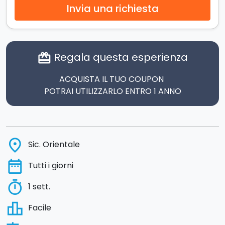
Invia una richiesta
Regala questa esperienza
card_giftcard
ACQUISTA IL TUO COUPON
POTRAI UTILIZZARLO ENTRO 1 ANNO
place
Sic. Orientale
date_range
Tutti i giorni
timer
1 sett.
leaderboard
Facile