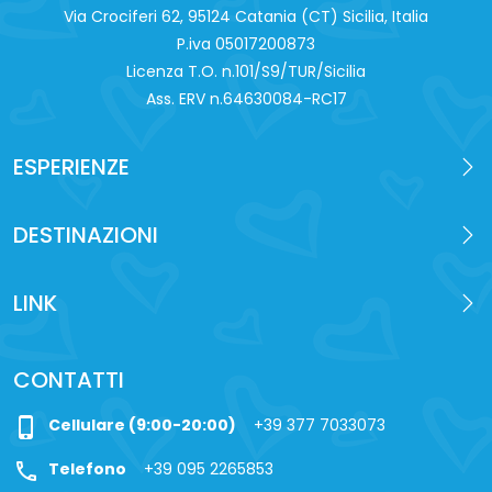
Via Crociferi 62, 95124 Catania (CT) Sicilia, Italia
P.iva 0‍5017200873
Licenza T.O. n.101/S9/TUR/Sicilia
Ass. ERV n.64630084-RC17
ESPERIENZE
DESTINAZIONI
LINK
CONTATTI
phone_iphone
Cellulare (9:00-20:00)
+39 377 7033073
call
Telefono
+39 095 2265853