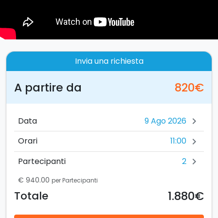
Invia una richiesta
A partire da
820€
Data
chevron_right
11:00
Orari
chevron_right
2
Partecipanti
chevron_right
€ 940.00
per Partecipanti
1.880€
Totale