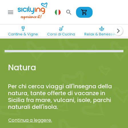
shopping_cart
menu
search
wine_bar
soup_kitchen
spa
chevron_right
Cantine & Vigne
Corsi di Cucina
Relax & Benessere
Natura
Per chi cerca viaggi all'insegna della
natura, tante offerte di vacanze in
Sicilia fra mare, vulcani, isole, parchi
naturali dell'isola.
Continua a leggere.