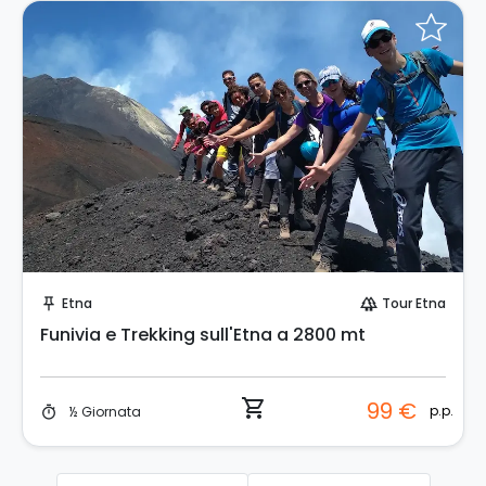
Prenota Subito!
Etna
Tour Etna
push_pin
forest
Funivia e Trekking sull'Etna a 2800 mt
shopping_cart
99 €
p.p.
½ Giornata
timer