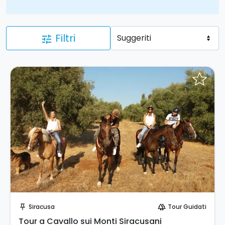
Filtri
tune
Prenota Subito!
Siracusa
Tour Guidati
push_pin
forest
Tour a Cavallo sui Monti Siracusani