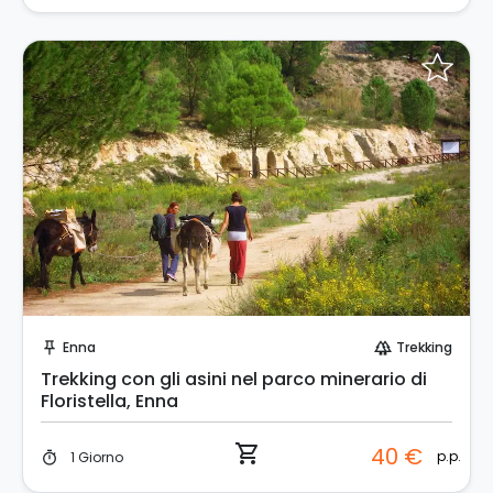
Prenota Subito!
Enna
Trekking
push_pin
forest
Trekking con gli asini nel parco minerario di
Floristella, Enna
shopping_cart
40 €
p.p.
1 Giorno
timer