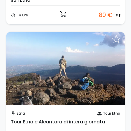
sull'Etna
shopping_cart
80 €
p.p.
4 Ore
timer
Prenota Subito!
Etna
Tour Etna
push_pin
forest
Tour Etna e Alcantara di intera giornata