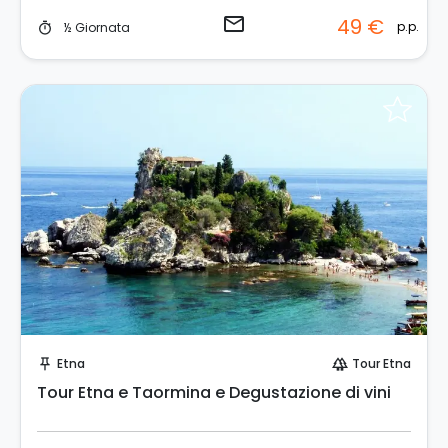
email
49 €
p.p.
½ Giornata
timer
Invia una richiesta!
Etna
Tour Etna
push_pin
forest
Tour Etna e Taormina e Degustazione di vini