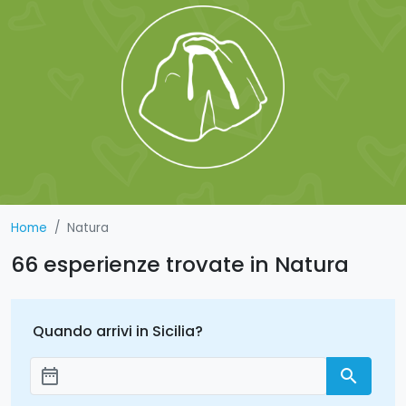
Home
Natura
66 esperienze trovate in Natura
Quando arrivi in Sicilia?
date_range
search
Aggiungi le date