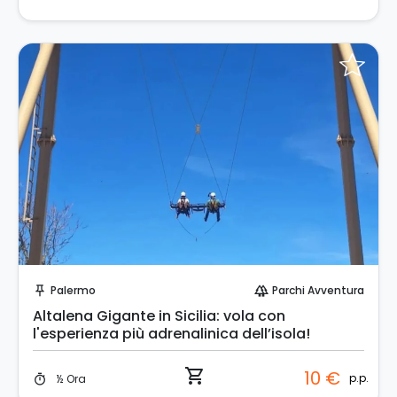
Prenota Subito!
Palermo
Parchi Avventura
push_pin
forest
Altalena Gigante in Sicilia: vola con
l'esperienza più adrenalinica dell’isola!
shopping_cart
10 €
p.p.
½ Ora
timer