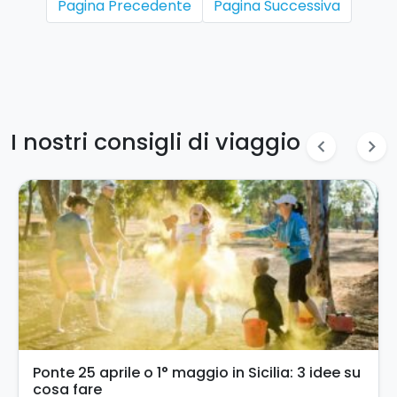
Pagina Precedente
Pagina Successiva
I nostri consigli di viaggio
chevron_left
chevron_right
Turismo accessibile in Sicilia: un’esperienza
per tutti