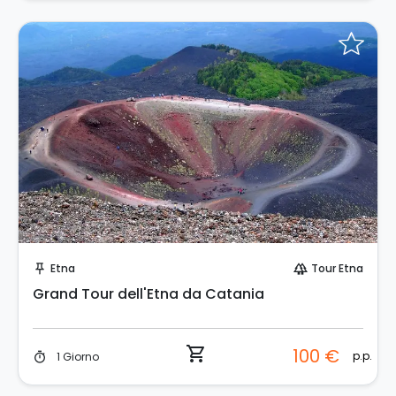
Prenota Subito!
Etna
Tour Etna
push_pin
forest
Grand Tour dell'Etna da Catania
shopping_cart
100 €
p.p.
1 Giorno
timer