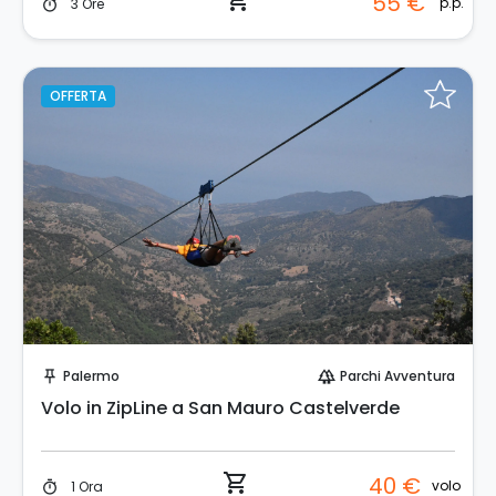
shopping_cart
55 €
p.p.
3 Ore
timer
OFFERTA
Prenota Subito!
Palermo
Parchi Avventura
push_pin
forest
Volo in ZipLine a San Mauro Castelverde
shopping_cart
40 €
volo
1 Ora
timer