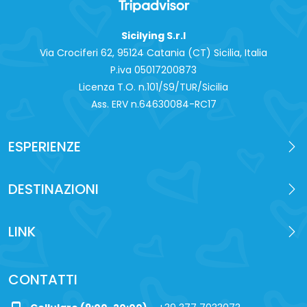
Sicilying S.r.l
Via Crociferi 62, 95124 Catania (CT) Sicilia, Italia
P.iva 0‍5017200873
Licenza T.O. n.101/S9/TUR/Sicilia
Ass. ERV n.64630084-RC17
ESPERIENZE
DESTINAZIONI
LINK
CONTATTI