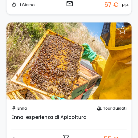
email
67 €
p.p.
1 Giorno
timer
Prenota Subito!
Enna
Tour Guidati
push_pin
forest
Enna: esperienza di Apicoltura