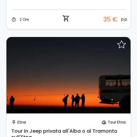
shopping_cart
35 €
p.p.
2 Ore
timer
Prenota Subito!
Etna
Tour Etna
push_pin
forest
Tour in Jeep privata all'Alba o al Tramonto