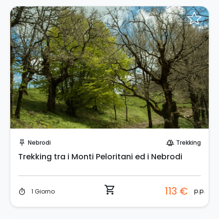
Prenota Subito!
Nebrodi
Trekking
push_pin
forest
Trekking tra i Monti Peloritani ed i Nebrodi
shopping_cart
113 €
p.p.
1 Giorno
timer