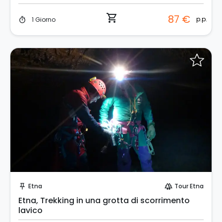
shopping_cart
87 €
p.p.
1 Giorno
timer
Invia una richiesta!
Etna
Tour Etna
push_pin
forest
Etna, Trekking in una grotta di scorrimento
lavico