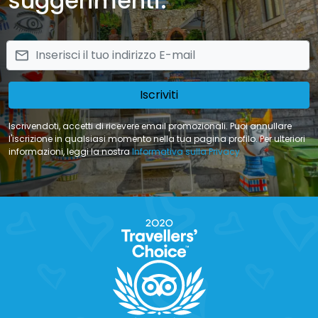
suggerimenti.
email
Iscriviti
Iscrivendoti, accetti di ricevere email promozionali. Puoi annullare
l'iscrizione in qualsiasi momento nella tua pagina profilo. Per ulteriori
informazioni, leggi la nostra
Informativa sulla Privacy