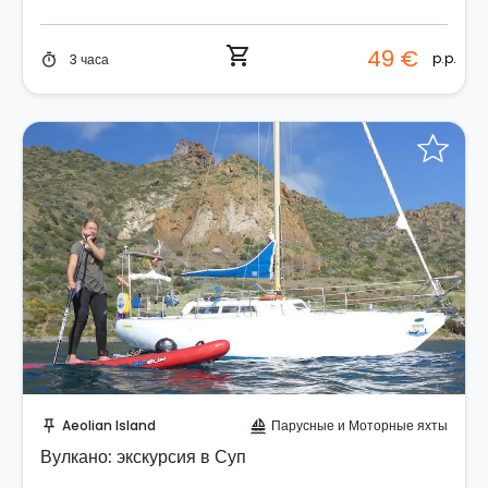
shopping_cart
49 €
p.p.
3 часа
timer
Отправить запрос!
Aeolian Island
Парусные и Моторные яхты
push_pin
sailing
Вулкано: экскурсия в Суп