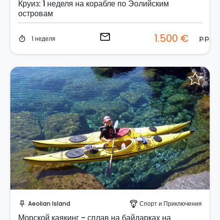
Круиз: 1 неделя на корабле по Эолийским
островам
email
1.500 €
p.p.
1 неделя
timer
Забронируйте мгновенно!
Aeolian Island
Спорт и Приключения
push_pin
paragliding
Морской каякинг - сплав на байдарках на