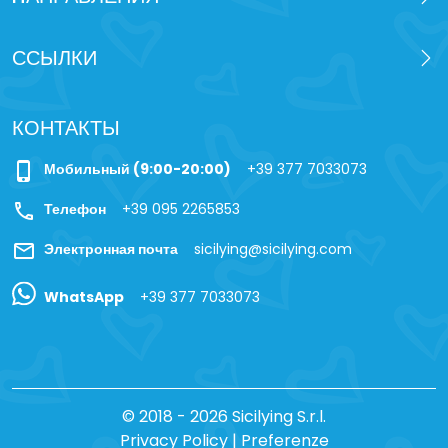
ССЫЛКИ
КОНТАКТЫ
phone_iphone
Мобильный (9:00-20:00)
+39 377 7033073
call
Телефон
+39 095 2265853
mail
Электронная почта
sicilying@sicilying.com
WhatsApp
+39 377 7033073
© 2018 - 2026 Sicilying S.r.l.
Privacy Policy
|
Preferenze