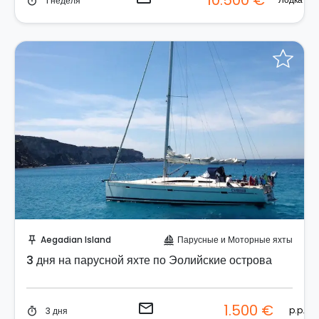
10.500 €
1 неделя
timer
Отправить запрос!
Aegadian Island
Парусные и Моторные яхты
push_pin
sailing
3 дня на парусной яхте по Эолийские острова
email
1.500 €
p.p.
3 дня
timer