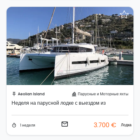
Отправить запрос!
Aeolian Island
Парусные и Моторные яхты
push_pin
sailing
Неделя на парусной лодке с выездом из
email
3.700 €
Лодка
1 неделя
timer