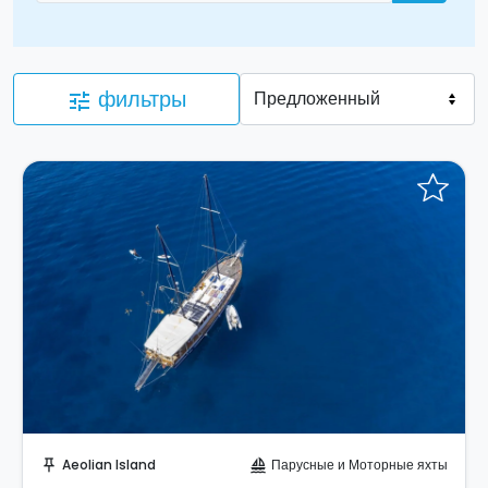
фильтры
tune
Отправить запрос!
Aeolian Island
Парусные и Моторные яхты
push_pin
sailing