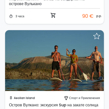
острове Вулькано
shopping_cart
90 €
p.p.
3 часа
timer
Забронируйте мгновенно!
Aeolian Island
Спорт и Приключения
push_pin
paragliding
Остров Вулкано: экскурсия Sup на закате солнца