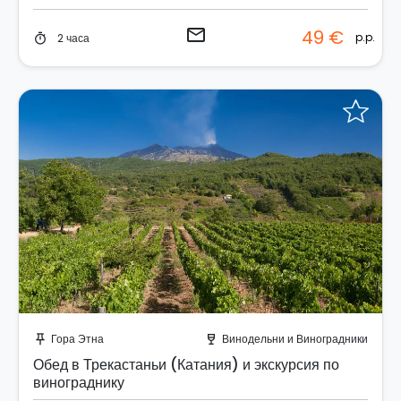
email
49 €
p.p.
2 часа
timer
Отправить запрос!
Гора Этна
Винодельни и Виноградники
push_pin
wine_bar
Обед в Трекастаньи (Катания) и экскурсия по
винограднику