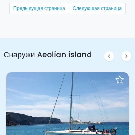
Предыдущая страница
Следующая страница
Снаружи Aeolian island
chevron_left
chevron_right