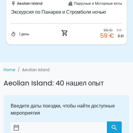
ты
Aeolian Island
Природа
push_pin
forest
Экскурсия к кратерам вулкана Стромболи на
закате
.p.
35 €
p.p.
shopping_cart
Полдня
30 €
timer
p.p.
p.p.
Home
Aeolian Island
Aeolian Island: 40 нашел опыт
Введите даты поездки, чтобы найти доступные
мероприятия
date_range
search
Aggiungi le date