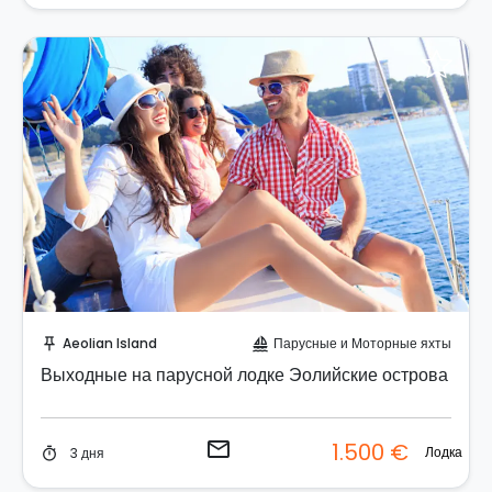
Отправить запрос!
Aeolian Island
Парусные и Моторные яхты
push_pin
sailing
Выходные на парусной лодке Эолийские острова
email
1.500 €
Лодка
3 дня
timer