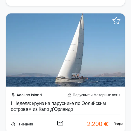
Отправить запрос!
Aeolian Island
Парусные и Моторные яхты
push_pin
sailing
1 Неделя: круиз на паруснике по Эолийским
островам из Капо д'Орландо
email
2.200 €
Лодка
1 неделя
timer