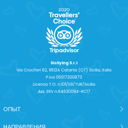
Sicilying S.r.l
Via Crociferi 62, 95124 Catania (CT) Sicilia, Italia
P.iva 0‍5017200873
Licenza T.O. n.101/S9/TUR/Sicilia
Ass. ERV n.64630084-RC17
ОПЫТ
HАПРАВЛЕНИЯ