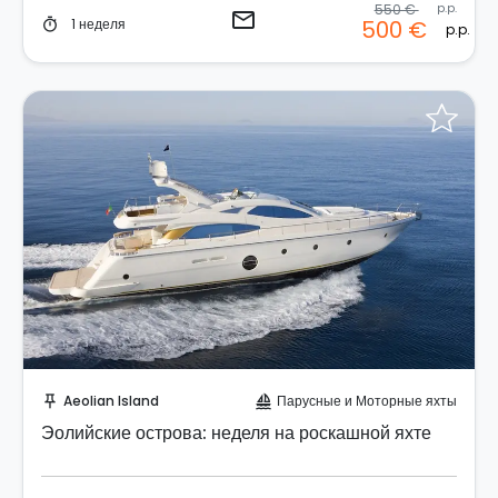
550 €
p.p.
email
1 неделя
500 €
timer
p.p.
Отправить запрос!
Aeolian Island
Парусные и Моторные яхты
push_pin
sailing
Эолийские острова: неделя на роскашной яхте