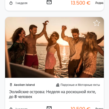
email
13.500 €
Лодка
1 неделя
timer
Отправить запрос!
Aeolian Island
Парусные и Моторные яхты
push_pin
sailing
Эолийские острова: Неделя на роскошной яхте,
до 8 человек
email
Лодка