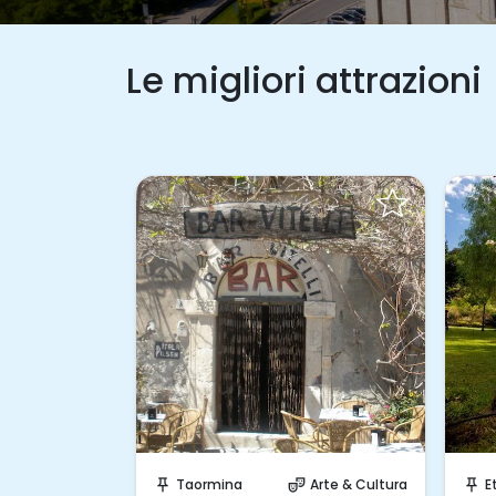
Le migliori attrazioni
bito!
Prenota Subito!
acanze in Barca
Taormina
Arte & Cultura
E
push_pin
theater_comedy
push_pin