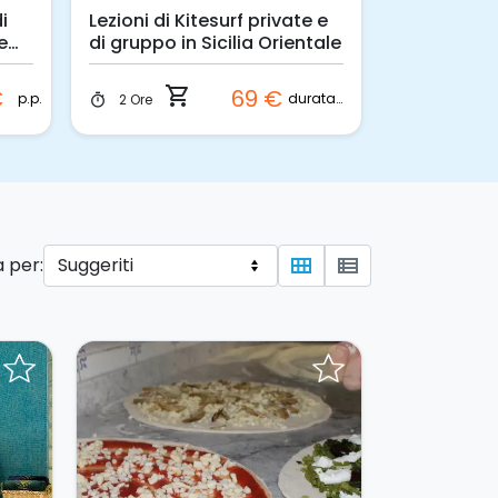
i
Lezioni di Kitesurf private e
Lezione di 
e
di gruppo in Sicilia Orientale
Fresca e S
shopping_cart
€
69 €
p.p.
durata (ore)
2 Ore
3 Ore
timer
timer
 per:
view_module
view_list