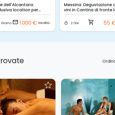
le dell'Alcantara:
Messina: Degustazione d
lusiva location per
vini in Cantina di fronte l
nti immersa nella natura
Isole Eolie
email
shopping_cart
1.000 €
55 
location
1 Giorno
2 Ore
timer
trovate
Ordina