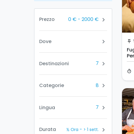
0 €
-
2000 €
Prezzo
chevron_right
Dove
chevron_right
push_pin
Fu
Pe
Ta
7
Destinazioni
chevron_right
timer
8
Categorie
chevron_right
7
Lingua
chevron_right
-
Durata
chevron_right
½ Ora
> 1 sett.