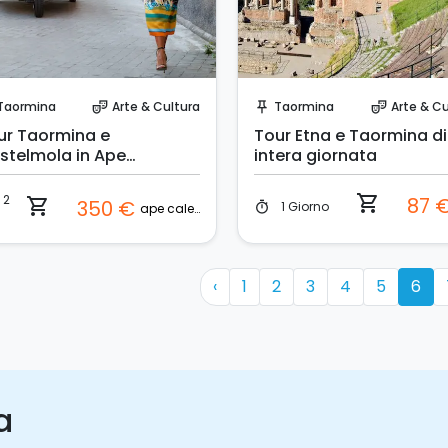
Prenota Subito!
Prenota Subito!
Taormina
Arte & Cultura
Taormina
Arte & Cu
theater_comedy
push_pin
theater_comedy
ur Taormina e
Tour Etna e Taormina di
stelmola in Ape
intera giornata
lessino
2
shopping_cart
87 
shopping_cart
350 €
1 Giorno
timer
ape calessino
‹
1
2
3
4
5
6
a