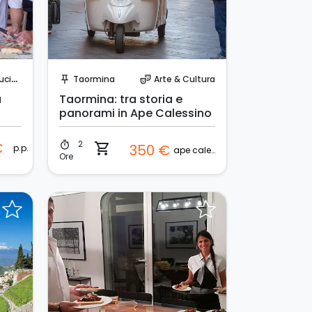
Prenota Subito!
cina
Taormina
Arte & Cultura
push_pin
theater_comedy
a
Taormina: tra storia e
panorami in Ape Calessino
2
€
timer
shopping_cart
350 €
p.p.
ape calessino
Ore