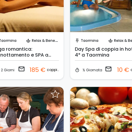
Invia una richiesta!
Invia una richiesta!
Taormina
Relax & Benessere
Taormina
Relax & Benes
spa
push_pin
spa
ga romantica:
Day Spa di coppia in ho
rnottamento e SPA a
4* a Taormina
ormina
email
email
185 €
10 €
coppia
2 Giorni
½ Giornata
timer