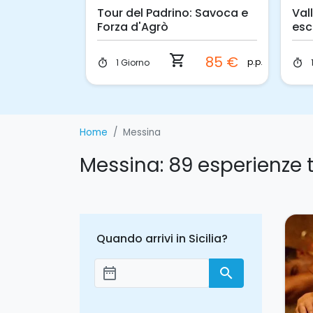
a:
Tour del Padrino: Savoca e
Val
cia al
Forza d'Agrò
esc
eve
shopping_cart
50 €
85 €
p.p.
p.p.
1 Giorno
timer
timer
Home
Messina
Messina: 89 esperienze 
Quando arrivi in Sicilia?
date_range
search
Aggiungi le date