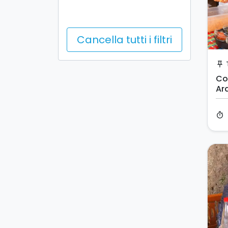
Cancella tutti i filtri
push_pin
Co
Ar
timer