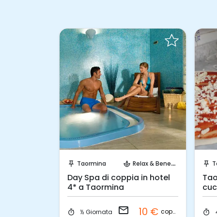
hiesta!
Invia una richiesta!
elax & Benessere
Taormina
Relax & Benessere
T
push_pin
spa
push_pin
Day Spa di coppia in hotel
Tao
 SPA a
4* a Taormina
cuc
email
185 €
10 €
coppia
coppia
½ Giornata
timer
timer