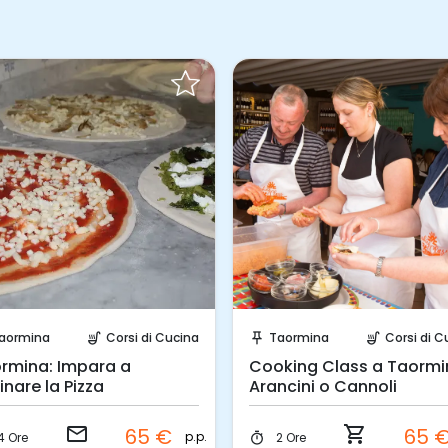
Invia una richiesta!
Prenota Subito!
aormina
Corsi di Cucina
Taormina
Corsi di C
soup_kitchen
push_pin
soup_kitchen
rmina: Impara a
Cooking Class a Taormi
inare la Pizza
Arancini o Cannoli
email
shopping_cart
65 €
65 
p.p.
4 Ore
2 Ore
timer