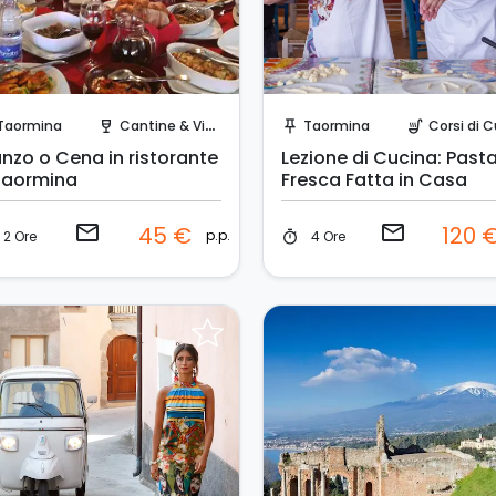
Invia una richiesta!
Invia una richiesta!
Taormina
Cantine & Vigne
Taormina
Corsi di Cu
wine_bar
push_pin
soup_kitchen
anzo o Cena in ristorante
Lezione di Cucina: Past
Taormina
Fresca Fatta in Casa
email
email
45 €
120 
p.p.
2 Ore
4 Ore
timer