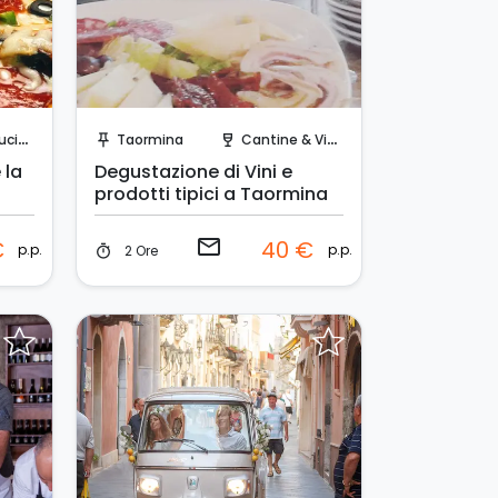
Invia una richiesta!
cina
Taormina
Cantine & Vigne
push_pin
wine_bar
 la
Degustazione di Vini e
prodotti tipici a Taormina
email
€
40 €
p.p.
p.p.
2 Ore
timer