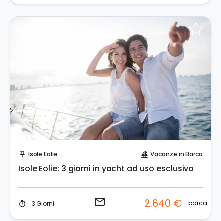
Invia una richiesta!
Isole Eolie
Vacanze in Barca
push_pin
sailing
Isole Eolie: 3 giorni in yacht ad uso esclusivo
email
2.640 €
barca
3 Giorni
timer