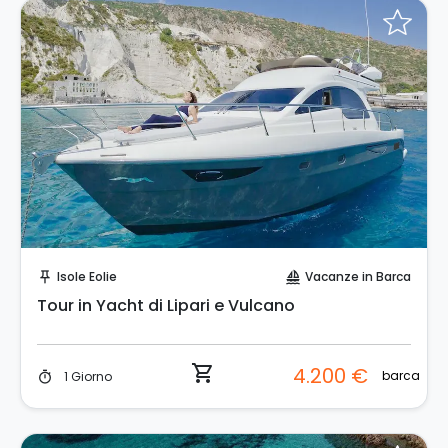
Prenota Subito!
Isole Eolie
Vacanze in Barca
push_pin
sailing
Tour in Yacht di Lipari e Vulcano
shopping_cart
4.200 €
barca
1 Giorno
timer