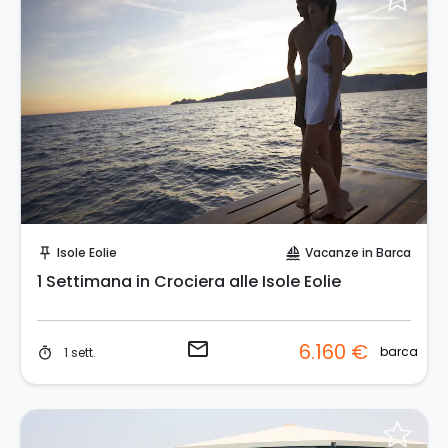
Invia una richiesta!
Isole Eolie
Vacanze in Barca
push_pin
sailing
1 Settimana in Crociera alle Isole Eolie
email
6.160 €
barca
1 sett.
timer