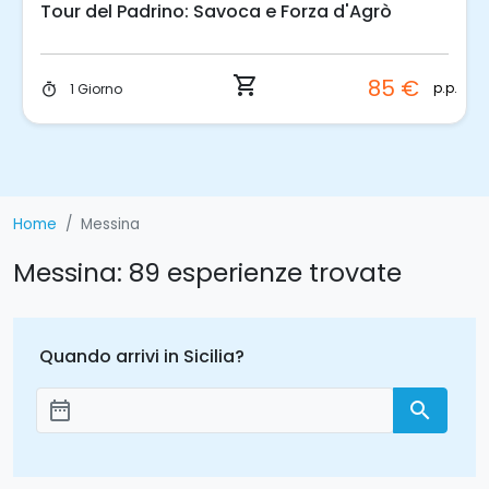
Valle dell'Alcantara: esclusiva location per
eventi immersa nella natura
email
1.000 €
location
1 Giorno
timer
Home
Messina
Messina: 89 esperienze trovate
Quando arrivi in Sicilia?
date_range
search
Aggiungi le date