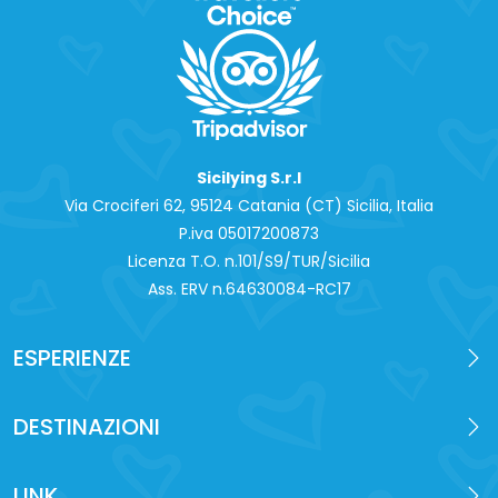
Sicilying S.r.l
Via Crociferi 62, 95124 Catania (CT) Sicilia, Italia
P.iva 0‍5017200873
Licenza T.O. n.101/S9/TUR/Sicilia
Ass. ERV n.64630084-RC17
ESPERIENZE
DESTINAZIONI
LINK