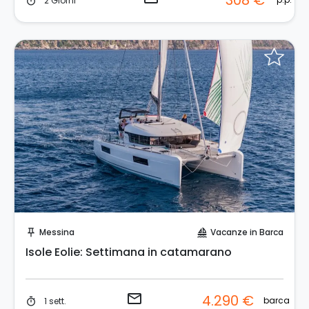
308 €
2 Giorni
timer
Invia una richiesta!
Messina
Vacanze in Barca
push_pin
sailing
Isole Eolie: Settimana in catamarano
email
4.290 €
barca
1 sett.
timer