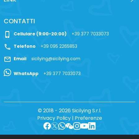
CONTATTI
phone_iphone
Cellulare (9:00-20:00)
+39 377 7033073
call
Telefono
+39 095 2265853
mail
Email
sicilying@sicilying.com
WhatsApp
+39 377 7033073
© 2018 - 2026 Sicilying S.r.l.
Privacy Policy
|
Preferenze