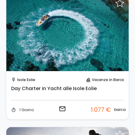
Invia una richiesta!
Isole Eolie
Vacanze in Barca
push_pin
sailing
Day Charter in Yacht alle Isole Eolie
email
1.077 €
barca
1 Giorno
timer