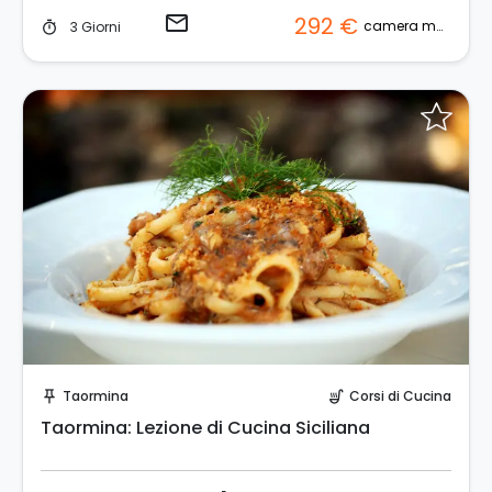
email
292 €
camera matrimoniale
3 Giorni
timer
Prenota Subito!
Taormina
Corsi di Cucina
push_pin
soup_kitchen
Taormina: Lezione di Cucina Siciliana