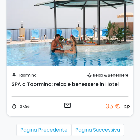
Invia una richiesta!
Taormina
Relax & Benessere
push_pin
spa
SPA a Taormina: relax e benessere in Hotel
email
35 €
p.p.
3 Ore
timer
Pagina Precedente
Pagina Successiva