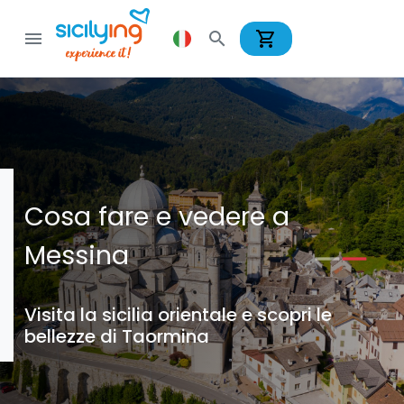
shopping_cart
menu
search
Cosa fare e vedere a
Messina
Visita la sicilia orientale e scopri le
bellezze di Taormina