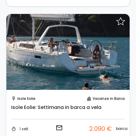
Invia una richiesta!
Isole Eolie
Vacanze in Barca
push_pin
sailing
Isole Eolie: Settimana in barca a vela
email
2.090 €
barca
1 sett.
timer