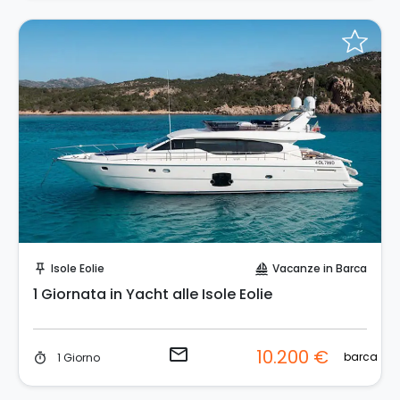
Invia una richiesta!
Isole Eolie
Vacanze in Barca
push_pin
sailing
1 Giornata in Yacht alle Isole Eolie
email
10.200 €
barca
1 Giorno
timer