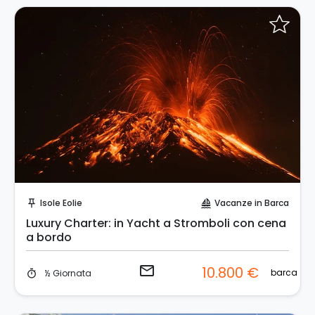
Invia una richiesta!
Isole Eolie
Vacanze in Barca
push_pin
sailing
Luxury Charter: in Yacht a Stromboli con cena
a bordo
email
10.800 €
barca
½ Giornata
timer