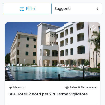
Filtri
tune
Invia una richiesta!
Messina
Relax & Benessere
push_pin
spa
SPA Hotel: 2 notti per 2 a Terme Vigliatore