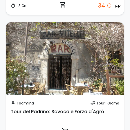
shopping_cart
34 €
p.p.
3 Ore
timer
Prenota Subito!
Taormina
Tour 1 Giorno
push_pin
theater_comedy
Tour del Padrino: Savoca e Forza d'Agrò