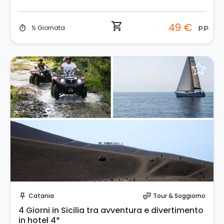
shopping_cart
49 €
p.p.
½ Giornata
timer
Prenota Subito!
Catania
Tour & Soggiorno
push_pin
theater_comedy
4 Giorni in Sicilia tra avventura e divertimento
in hotel 4*