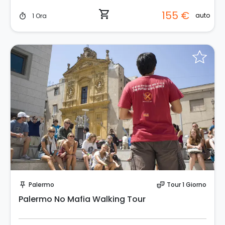
shopping_cart
155 €
auto
1 Ora
timer
Prenota Subito!
Palermo
Tour 1 Giorno
push_pin
theater_comedy
Palermo No Mafia Walking Tour