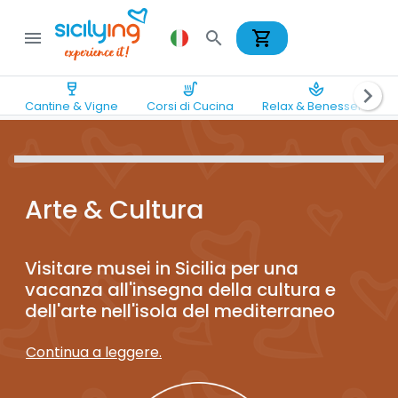
shopping_cart
menu
search
wine_bar
soup_kitchen
spa
chevron_right
Cantine & Vigne
Corsi di Cucina
Relax & Benessere
Arte & Cultura
Visitare musei in Sicilia per una
vacanza all'insegna della cultura e
dell'arte nell'isola del mediterraneo
Continua a leggere.