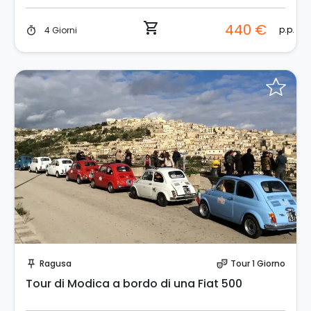
shopping_cart
440 €
p.p.
4 Giorni
timer
Prenota Subito!
Ragusa
Tour 1 Giorno
push_pin
theater_comedy
Tour di Modica a bordo di una Fiat 500