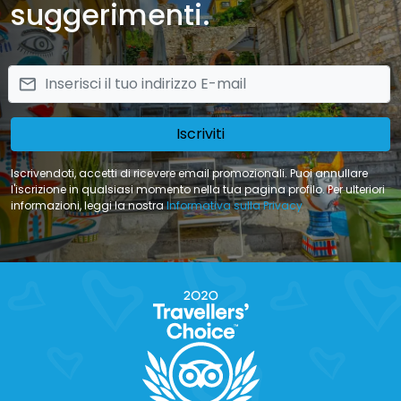
suggerimenti.
email
Iscriviti
Iscrivendoti, accetti di ricevere email promozionali. Puoi annullare
l'iscrizione in qualsiasi momento nella tua pagina profilo. Per ulteriori
informazioni, leggi la nostra
Informativa sulla Privacy