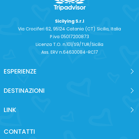
Sicilying S.r.l
Via Crociferi 62, 95124 Catania (CT) Sicilia, Italia
P.iva 0‍5017200873
Licenza T.O. n.101/S9/TUR/Sicilia
Ass. ERV n.64630084-RC17
ESPERIENZE
DESTINAZIONI
LINK
CONTATTI