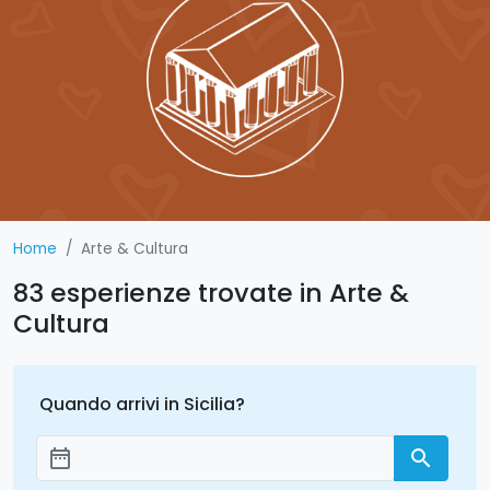
Home
Arte & Cultura
83 esperienze trovate in Arte &
Cultura
Quando arrivi in Sicilia?
date_range
search
Aggiungi le date