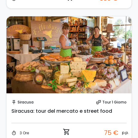
Prenota Subito!
Siracusa
Tour 1 Giorno
push_pin
theater_comedy
Siracusa: tour del mercato e street food
shopping_cart
75 €
p.p.
3 Ore
timer