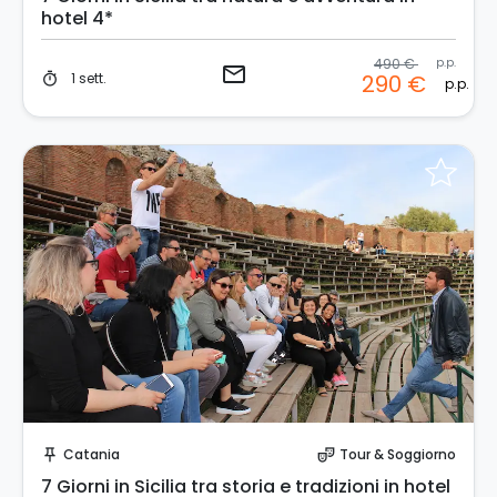
hotel 4*
490 €
p.p.
email
1 sett.
290 €
timer
p.p.
Invia una richiesta!
Catania
Tour & Soggiorno
push_pin
theater_comedy
7 Giorni in Sicilia tra storia e tradizioni in hotel