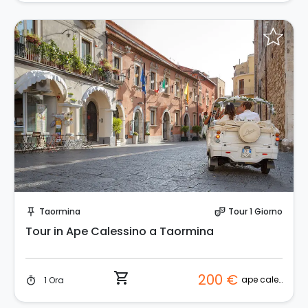
Prenota Subito!
Taormina
Tour 1 Giorno
push_pin
theater_comedy
Tour in Ape Calessino a Taormina
shopping_cart
200 €
ape calessino
1 Ora
timer