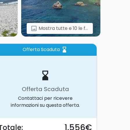
Mostra tutte e 10 le foto
image
Offerta Scaduta
hourglass_bottom
hourglass_bottom
Offerta Scaduta
Contattaci per ricevere
informazioni su questa offerta.
1.556€
Totale: