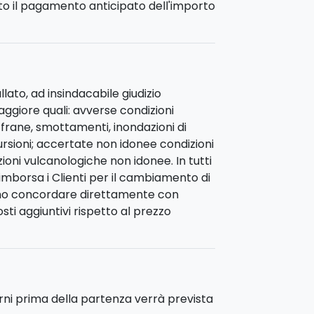
sto il pagamento anticipato dell'importo
 pernottamento a Stromboli.
itato di
Stromboli.
Nel pomeriggio
tale di Stromboli”,
con le guide
mento a Stromboli.
lato, ad insindacabile giudizio
aggiore quali: avverse condizioni
zo. Trasferimento per APT di Catania.
; frane, smottamenti, inondazioni di
ursioni; accertate non idonee condizioni
zioni vulcanologiche non idonee. In tutti
rimborsa i Clienti per il cambiamento di
ranno concordare direttamente con
ti aggiuntivi rispetto al prezzo
orni prima della partenza verrà prevista