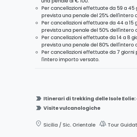
una penale di € 100.
Per cancellazioni effettuate da 59 a 45 
prevista una penale del 25% dell'intero c
Per cancellazioni effettuare da 44 a 15 
prevista una penale del 50% dell'intero 
Per cancellazioni effettuate da 14 a 8 g
prevista una penale del 80% dell'intero c
Per cancellazioni effettuate da 7 giorni
l'intero importo versato.
label_important
Itinerari di trekking delle Isole Eolie
label_important
Visite vulcanologiche
place
forest
Sicilia / Sic. Orientale
Tour Guidati