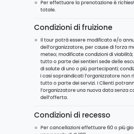
Per effettuare la prenotazione è richie
Imbarco in aliscafo per Stromboli. Cena e
totale.
9
°
GIORNO
. Mattina libera per visitare l’ab
Condizioni di fruizione
escursione naturalistica nella
“zona sommi
locali autorizzati. cena in barca, pernotta
Il tour potrà essere modificato e/o annul
dell’organizzatore, per cause di forza m
10° GIORNO:
Imbarco in aliscafo per Milaz
meteo; modificate condizioni di viabilità
tutto o parte dei sentieri sede delle esc
di salute di uno o più partecipanti; condi
i casi sopraindicati l’organizzatore non 
tutto o parte dei servizi. I Clienti pot
l’organizzatore una nuova data senza cos
dell’offerta.
Condizioni di recesso
Per cancellazioni effettuare 60 o più gi