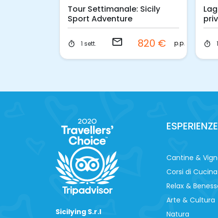
 Sicily
Tour Settimanale: Sicily
Lag
Sport Adventure
pri
pe
email
830 €
820 €
p.p.
p.p.
1 sett.
timer
timer
ESPERIENZE
Cantine & Vig
Corsi di Cucina
Relax & Beness
Arte & Cultura
Sicilying S.r.l
Natura