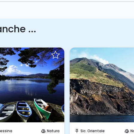
nche ...
Prenota Subito!
Invia una richiesta!
essina
Natura
Sic. Orientale
N
forest
push_pin
forest