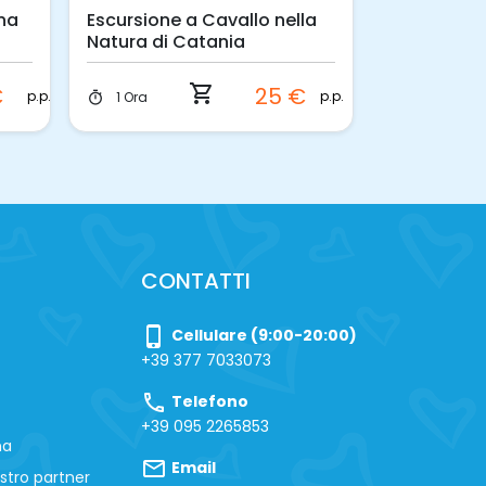
tna
Escursione a Cavallo nella
Tour a Cav
Natura di Catania
Siracusani
shopping_cart
€
25 €
p.p.
p.p.
1 Ora
2 Ore
timer
timer
CONTATTI
phone_iphone
Cellulare (9:00-20:00)
+39 377 7033073
call
Telefono
+39 095 2265853
na
mail
Email
stro partner