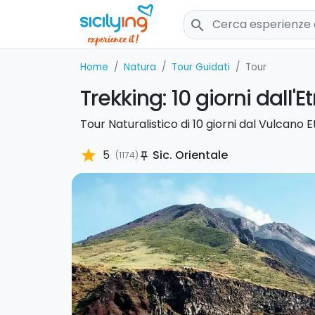
search
Home
Natura
Tour Guidati
Tour
Trekking: 10 giorni dall'Et
Tour Naturalistico di 10 giorni dal Vulcano Et
star
5
Sic. Orientale
(1174)
push_pin