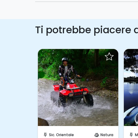
Ti potrebbe piacere a
hiesta!
Invia una richiesta!
Natura
Sic. Orientale
Natura
M
forest
push_pin
forest
push_pin