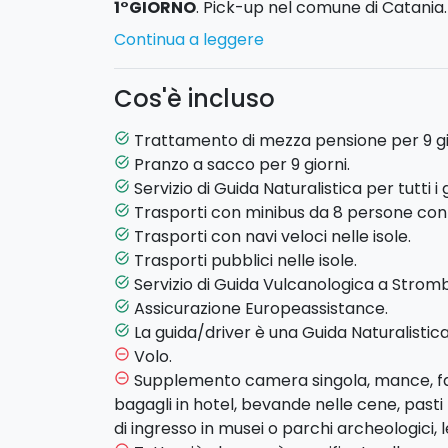
1°GIORNO
. Pick-up nel comune di Catania.
orientale del Parco dell’Etna. Escursione n
Continua a leggere
Monti Sartorius”
e visita ai patriarchi de
pernottamento sull'Etna.
Cos'è incluso
2° GIORNO
. Escursione naturalistica vers
Trattamento di mezza pensione per 9 gi
task_alt
-
fessura eruttiva del 2002 - Rifugio d
Pranzo a sacco per 9 giorni.
task_alt
Lamponi". Pranzo a sacco. Cena e pernotta
Servizio di Guida Naturalistica per tutti i g
task_alt
Trasporti con minibus da 8 persone con 
task_alt
3°GIORNO
. Trasferimento in minibus nel v
Trasporti con navi veloci nelle isole.
task_alt
l’escursione naturalistica ”
circuito di pia
Trasporti pubblici nelle isole.
task_alt
egitto - rifugio di monte scavo - monte 
Servizio di Guida Vulcanologica a Stromb
task_alt
escursione opzionale, potrete esplorare i
Assicurazione Europeassistance.
task_alt
3000 mt. di quota
(salita con bus 4x4 e d
La guida/driver è una Guida Naturalistica
task_alt
pernottamento sull'Etna.
Volo.
remove_circle_outline
Supplemento camera singola, mance, fac
remove_circle_outline
4°GIORNO
. Trasferimento in bus per Mila
bagagli in hotel, bevande nelle cene, past
naturalistica da
“Pianoconte - Terme di
di ingresso in musei o parchi archeologici
Quattropani” . Pranzo a sacco. Cena e per