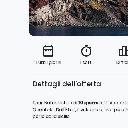
date_range
timer
leaderbo
Tutti i giorni
1 sett.
Diffic
Dettagli dell'offerta
Tour Naturalistico di
10 giorni
alla scoperta
Orientale. Dall'Etna, il vulcano attivo più al
perle della Sicilia.