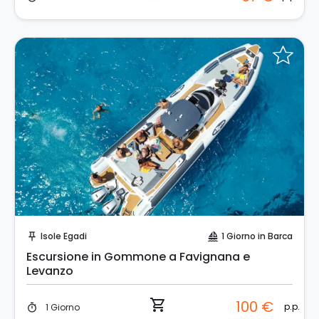
Prenota Subito!
Isole Egadi
1 Giorno in Barca
push_pin
sailing
Escursione in Gommone a Favignana e
Levanzo
shopping_cart
100 €
p.p.
1 Giorno
timer