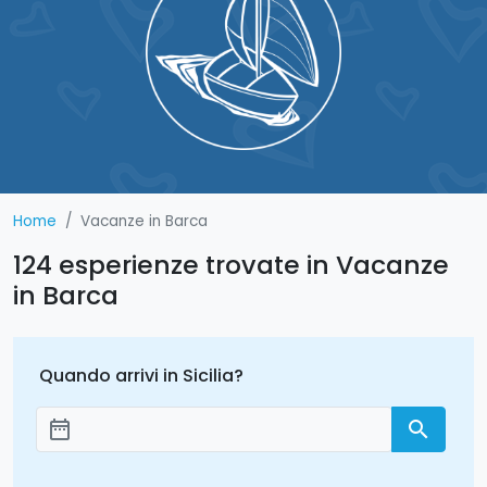
Home
Vacanze in Barca
124 esperienze trovate in Vacanze
in Barca
Quando arrivi in Sicilia?
date_range
search
Aggiungi le date