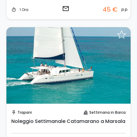
email
45 €
p.p.
1 Ora
timer
Invia una richiesta!
Trapani
Settimana in Barca
push_pin
sailing
Noleggio Settimanale Catamarano a Marsala