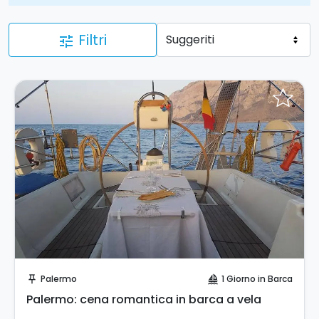
Filtri
tune
Invia una richiesta!
Palermo
1 Giorno in Barca
push_pin
sailing
Palermo: cena romantica in barca a vela