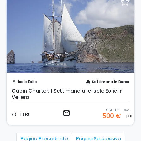
Invia una richiesta!
Isole Eolie
Settimana in Barca
push_pin
sailing
Cabin Charter: 1 Settimana alle Isole Eolie in
Veliero
550 €
p.p.
email
1 sett.
500 €
timer
p.p.
Pagina Precedente
Pagina Successiva