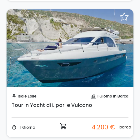
Prenota Subito!
Isole Eolie
1 Giorno in Barca
push_pin
sailing
Tour in Yacht di Lipari e Vulcano
shopping_cart
4.200 €
barca
1 Giorno
timer