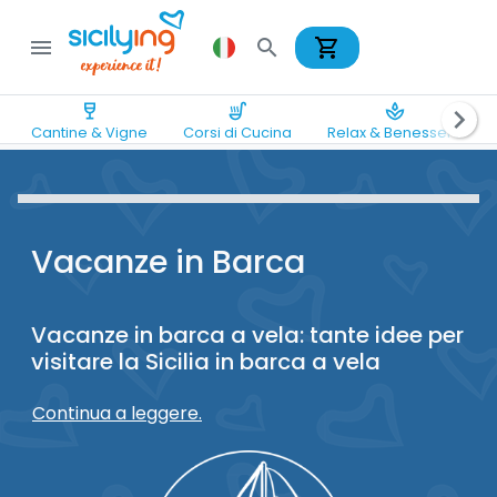
shopping_cart
menu
search
wine_bar
soup_kitchen
spa
chevron_right
Cantine & Vigne
Corsi di Cucina
Relax & Benessere
Vacanze in Barca
Vacanze in barca a vela: tante idee per
visitare la Sicilia in barca a vela
Continua a leggere.