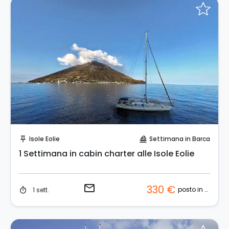
Invia una richiesta!
Isole Eolie
Settimana in Barca
push_pin
sailing
1 Settimana in cabin charter alle Isole Eolie
email
330 €
posto in cabina
1 sett.
timer