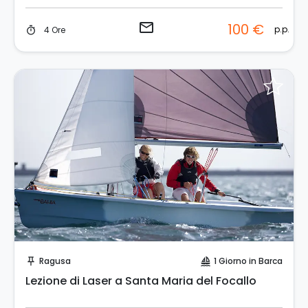
email
100 €
p.p.
4 Ore
timer
Invia una richiesta!
Ragusa
1 Giorno in Barca
push_pin
sailing
Lezione di Laser a Santa Maria del Focallo