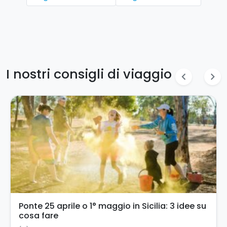
I nostri consigli di viaggio
chevron_left
chevron_right
Turismo accessibile in Sicilia: un’esperienza
per tutti