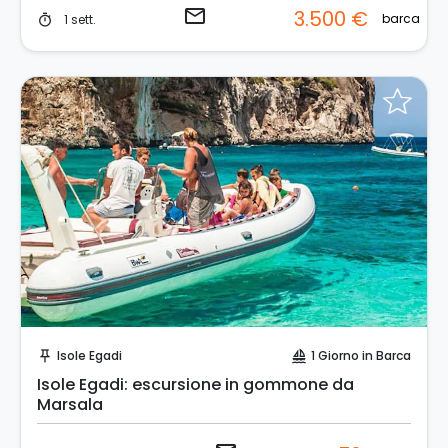
email
3.500 €
barca
1 sett.
timer
Invia una richiesta!
Isole Egadi
1 Giorno in Barca
push_pin
sailing
Isole Egadi: escursione in gommone da
Marsala