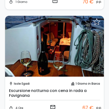
email
70 €
p.p.
1 Giorno
timer
Invia una richiesta!
Isole Egadi
1 Giorno in Barca
push_pin
sailing
Escursione notturna con cena in rada a
Favignana
email
67 €
p.p.
4 Ore
timer