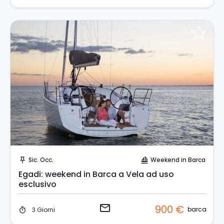
Invia una richiesta!
Sic. Occ.
Weekend in Barca
push_pin
sailing
Egadi: weekend in Barca a Vela ad uso
esclusivo
email
900 €
barca
3 Giorni
timer