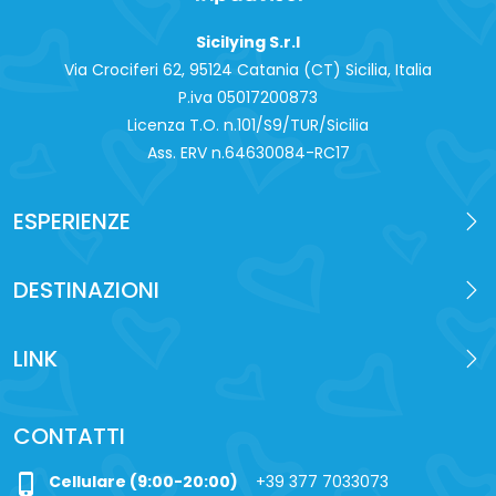
Sicilying S.r.l
Via Crociferi 62, 95124 Catania (CT) Sicilia, Italia
P.iva 0‍5017200873
Licenza T.O. n.101/S9/TUR/Sicilia
Ass. ERV n.64630084-RC17
ESPERIENZE
DESTINAZIONI
LINK
CONTATTI
phone_iphone
Cellulare (9:00-20:00)
+39 377 7033073