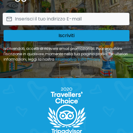
email
Iscriviti
Iscrivendoti, accetti di ricevere email promozionali. Puoi annullare
l'iscrizione in qualsiasi momento nella tua pagina profilo. Per ulteriori
informazioni, leggi la nostra
Informativa sulla Privacy