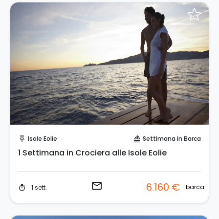
Invia una richiesta!
Isole Eolie
Settimana in Barca
push_pin
sailing
1 Settimana in Crociera alle Isole Eolie
email
6.160 €
barca
1 sett.
timer