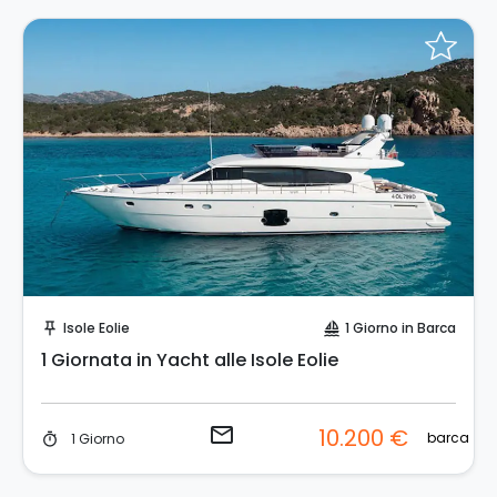
Invia una richiesta!
Isole Eolie
1 Giorno in Barca
push_pin
sailing
1 Giornata in Yacht alle Isole Eolie
email
10.200 €
barca
1 Giorno
timer