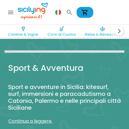
shopping_cart
menu
search
wine_bar
soup_kitchen
spa
chevron_right
Cantine & Vigne
Corsi di Cucina
Relax & Benessere
Sport & Avventura
Sport e avventure in Sicilia: kitesurf,
surf, immersioni e paracadutismo a
Catania, Palermo e nelle principali città
Siciliane
Continua a leggere.