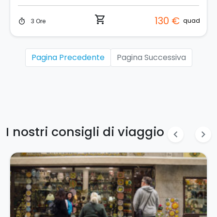
shopping_cart
130 €
quad
3 Ore
timer
Pagina Precedente
Pagina Successiva
I nostri consigli di viaggio
chevron_left
chevron_right