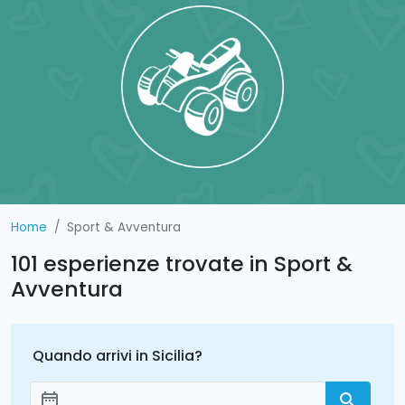
Home
Sport & Avventura
101 esperienze trovate in Sport &
Avventura
Quando arrivi in Sicilia?
date_range
search