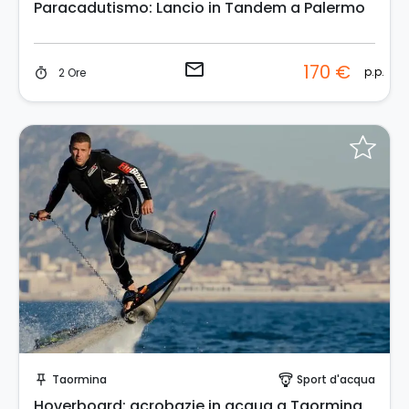
Paracadutismo: Lancio in Tandem a Palermo
email
170 €
p.p.
2 Ore
timer
Invia una richiesta!
Taormina
Sport d'acqua
push_pin
paragliding
Hoverboard: acrobazie in acqua a Taormina