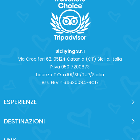
Sicilying S.r.l
Via Crociferi 62, 95124 Catania (CT) Sicilia, Italia
P.iva 0‍5017200873
Licenza T.O. n.101/S9/TUR/Sicilia
Ass. ERV n.64630084-RC17
ESPERIENZE
DESTINAZIONI