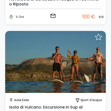
o Riposto
email
100 €
p.p.
½ Ora
timer
Prenota Subito!
Isole Eolie
Sport d'acqua
push_pin
paragliding
Isola di Vulcano: Escursione in Sup al