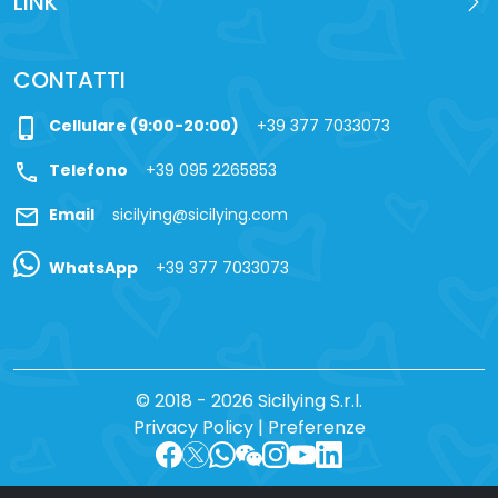
LINK
CONTATTI
phone_iphone
Cellulare (9:00-20:00)
+39 377 7033073
call
Telefono
+39 095 2265853
mail
Email
sicilying@sicilying.com
WhatsApp
+39 377 7033073
© 2018 - 2026 Sicilying S.r.l.
Privacy Policy
|
Preferenze