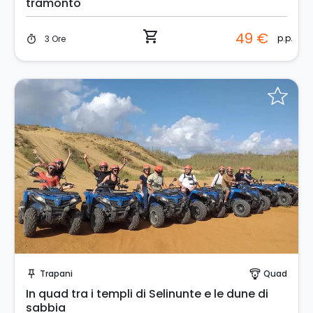
tramonto
shopping_cart
49 €
p.p.
3 Ore
timer
Prenota Subito!
Trapani
Quad
push_pin
paragliding
In quad tra i templi di Selinunte e le dune di
sabbia