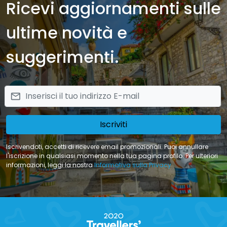
Ricevi aggiornamenti sulle
ultime novità e
suggerimenti.
email
Iscriviti
Iscrivendoti, accetti di ricevere email promozionali. Puoi annullare
l'iscrizione in qualsiasi momento nella tua pagina profilo. Per ulteriori
informazioni, leggi la nostra
Informativa sulla Privacy