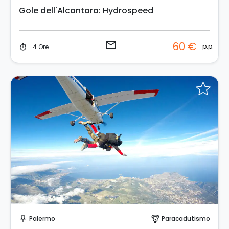
Gole dell'Alcantara: Hydrospeed
email
60 €
p.p.
4 Ore
timer
Invia una richiesta!
Palermo
Paracadutismo
push_pin
paragliding