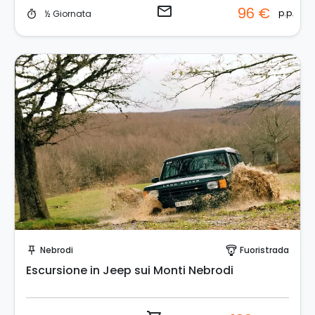
email
96 €
p.p.
½ Giornata
timer
Prenota Subito!
Nebrodi
Fuoristrada
push_pin
paragliding
Escursione in Jeep sui Monti Nebrodi