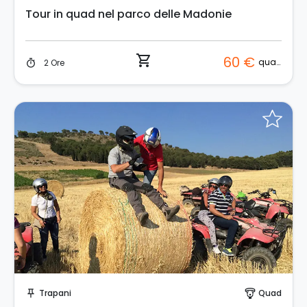
Tour in quad nel parco delle Madonie
shopping_cart
60 €
quad
2 Ore
timer
Prenota Subito!
Trapani
Quad
push_pin
paragliding