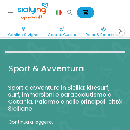
shopping_cart
menu
search
wine_bar
soup_kitchen
spa
chevron_right
Cantine & Vigne
Corsi di Cucina
Relax & Benessere
Sport & Avventura
Sport e avventure in Sicilia: kitesurf,
surf, immersioni e paracadutismo a
Catania, Palermo e nelle principali città
Siciliane
Continua a leggere.