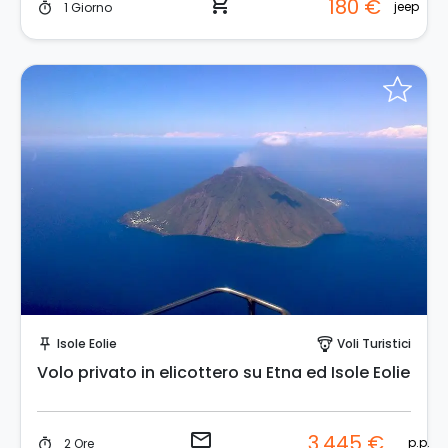
shopping_cart
180 €
jeep
1 Giorno
timer
Invia una richiesta!
Isole Eolie
Voli Turistici
push_pin
paragliding
Volo privato in elicottero su Etna ed Isole Eolie
email
3.445 €
p.p.
2 Ore
timer