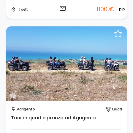
email
800 €
p.p.
1 sett.
timer
Invia una richiesta!
Agrigento
Quad
push_pin
paragliding
Tour in quad e pranzo ad Agrigento