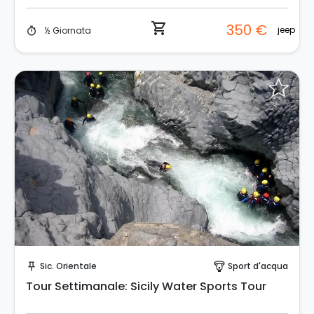
shopping_cart
350 €
jeep
½ Giornata
timer
Invia una richiesta!
Sic. Orientale
Sport d'acqua
push_pin
paragliding
Tour Settimanale: Sicily Water Sports Tour