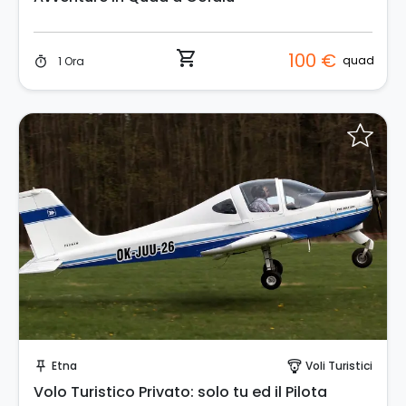
shopping_cart
100 €
quad
1 Ora
timer
Invia una richiesta!
Etna
Voli Turistici
push_pin
paragliding
Volo Turistico Privato: solo tu ed il Pilota