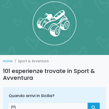
Home
Sport & Avventura
101 esperienze trovate in Sport &
Avventura
Quando arrivi in Sicilia?
date_range
search