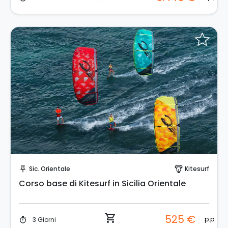
Prenota Subito!
Sic. Orientale
Kitesurf
push_pin
paragliding
Corso base di Kitesurf in Sicilia Orientale
shopping_cart
525 €
p.p.
3 Giorni
timer