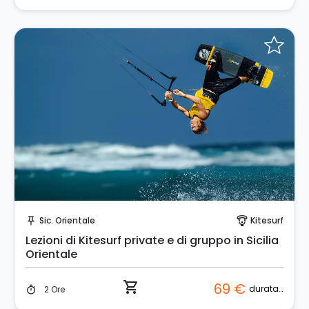
Prenota Subito!
Sic. Orientale
Kitesurf
push_pin
paragliding
Lezioni di Kitesurf private e di gruppo in Sicilia
Orientale
shopping_cart
69 €
durata (ore)
2 Ore
timer