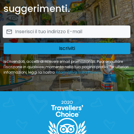
suggerimenti.
email
Iscriviti
Iscrivendoti, accetti di ricevere email promozionali. Puoi annullare
l'iscrizione in qualsiasi momento nella tua pagina profilo. Per ulteriori
informazioni, leggi la nostra
Informativa sulla Privacy