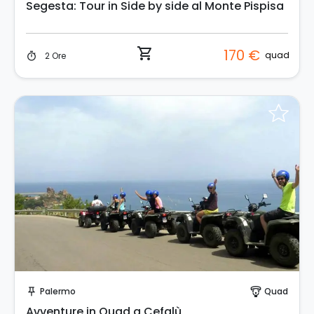
Segesta: Tour in Side by side al Monte Pispisa
shopping_cart
170 €
quad
2 Ore
timer
Prenota Subito!
Palermo
Quad
push_pin
paragliding
Avventure in Quad a Cefalù