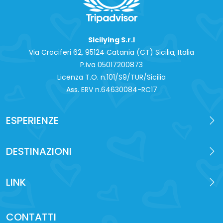
Sicilying S.r.l
Via Crociferi 62, 95124 Catania (CT) Sicilia, Italia
P.iva 0‍5017200873
Licenza T.O. n.101/S9/TUR/Sicilia
Ass. ERV n.64630084-RC17
ESPERIENZE
DESTINAZIONI
LINK
CONTATTI