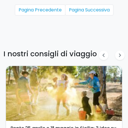
Pagina Precedente
Pagina Successiva
I nostri consigli di viaggio
chevron_left
chevron_right