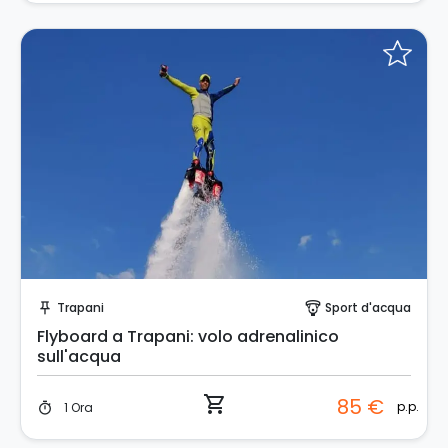
Prenota Subito!
Trapani
Sport d'acqua
push_pin
paragliding
Flyboard a Trapani: volo adrenalinico
sull'acqua
shopping_cart
85 €
p.p.
1 Ora
timer