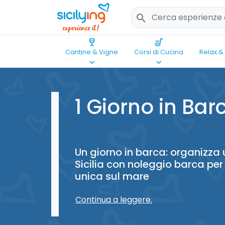
search
wine_bar
soup_kitchen
Cantine & Vigne
Corsi di Cucina
Relax &
keyboard_arrow_down
keyboard_arrow_down
1 Giorno in Bar
Un giorno in barca: organizza 
Sicilia con noleggio barca per
unica sul mare
Continua a leggere.