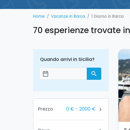
Home
Vacanze in Barca
1 Giorno in Barca
70 esperienze trovate in
Quando arrivi in Sicilia?
date_range
search
Aggiungi le date
0 €
-
2000 €
Prezzo
chevron_right