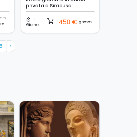
privata a Siracusa
gommone
1
timer
shopping_cart
450 €
gommone
gommone
Giorno
6
›