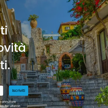
ti
ovità
i.
Iscriviti
oi annullare
. Per ulteriori