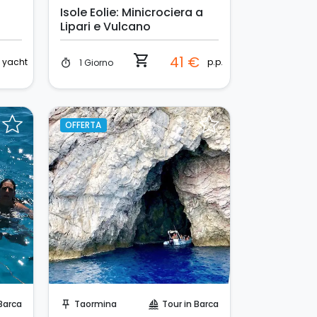
Isole Eolie: Minicrociera a
Lipari e Vulcano
shopping_cart
41 €
yacht
p.p.
1 Giorno
timer
OFFERTA
Prenota Subito!
Barca
Taormina
Tour in Barca
push_pin
sailing