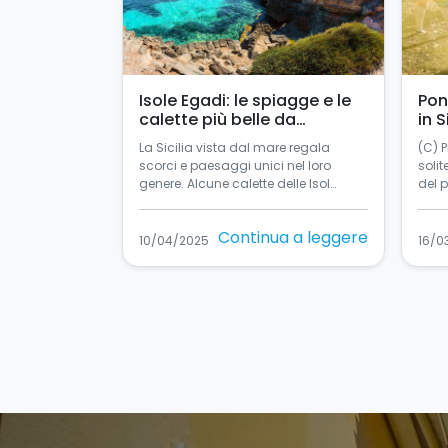
Isole Egadi: le spiagge e le
Pon
calette più belle da
in S
raggiungere in barca a vela
La Sicilia vista dal mare regala
(C) 
scorci e paesaggi unici nel loro
solit
genere. Alcune calette delle Isol…
del 
Continua a leggere
10/04/2025
16/0