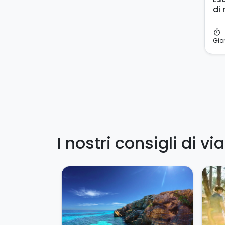
di
Si
timer
Gio
I nostri consigli di vi