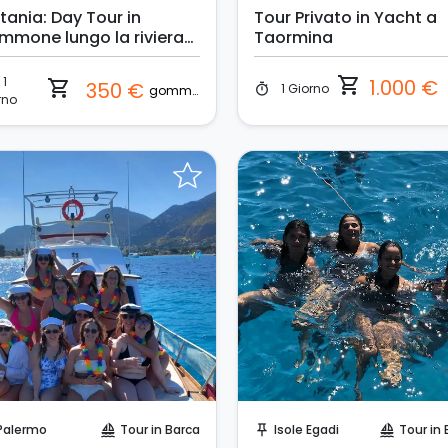
tania: Day Tour in
Tour Privato in Yacht a
mmone lungo la riviera
Taormina
 Ciclopi
1
shopping_cart
1.000 €
shopping_cart
350 €
1 Giorno
timer
gommone
rno
Prenota Subito!
Prenota Subito!
Palermo
Tour in Barca
Isole Egadi
Tour in 
sailing
push_pin
sailing