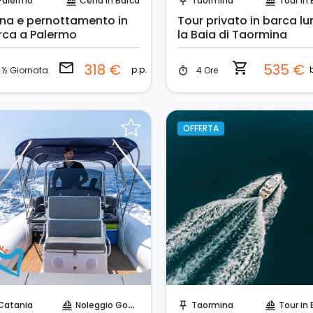
Palermo
Cena in Barca
Taormina
Tour in 
sailing
push_pin
sailing
na e pernottamento in
Tour privato in barca l
rca a Palermo
la Baia di Taormina
email
shopping_cart
318 €
535 €
p.p.
½ Giornata
4 Ore
timer
OFFERTA
Prenota Subito!
Prenota Subito!
Catania
Noleggio Gommone
Taormina
Tour in 
sailing
push_pin
sailing